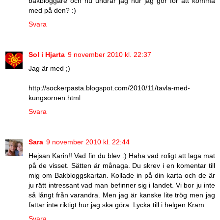
bakbloggare och nu undrar jag hur jag gör för att komma
med på den? :)
Svara
Sol i Hjarta
9 november 2010 kl. 22:37
Jag är med ;)
http://sockerpasta.blogspot.com/2010/11/tavla-med-
kungsornen.html
Svara
Sara
9 november 2010 kl. 22:44
Hejsan Karin!! Vad fin du blev :) Haha vad roligt att laga mat
på de visset. Sätten är månaga. Du skrev i en komentar till
mig om Bakbloggskartan. Kollade in på din karta och de är
ju rätt intressant vad man befinner sig i landet. Vi bor ju inte
så långt från varandra. Men jag är kanske lite trög men jag
fattar inte riktigt hur jag ska göra. Lycka till i helgen Kram
Svara