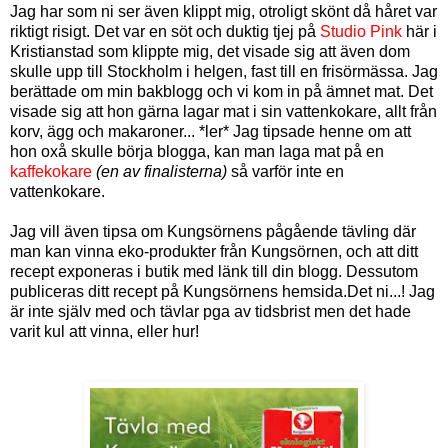
Jag har som ni ser även klippt mig, otroligt skönt då håret var
riktigt risigt. Det var en söt och duktig tjej på
Studio Pink
här i
Kristianstad som klippte mig, det visade sig att även dom
skulle upp till Stockholm i helgen, fast till en frisörmässa. Jag
berättade om min bakblogg och vi kom in på ämnet mat. Det
visade sig att hon gärna lagar mat i sin vattenkokare, allt från
korv, ägg och makaroner... *ler* Jag tipsade henne om att
hon oxå skulle börja blogga, kan man laga mat på en
kaffekokare
(en av finalisterna)
så varför inte en
vattenkokare.
Jag vill även tipsa om Kungsörnens pågående tävling där
man kan
vinna eko-produkter från Kungsörnen, och att ditt
recept exponeras i butik med länk till din blogg. Dessutom
publiceras ditt recept på Kungsörnens hemsida.Det ni...! Jag
är inte själv med och tävlar pga av tidsbrist men det hade
varit kul att vinna, eller hur!