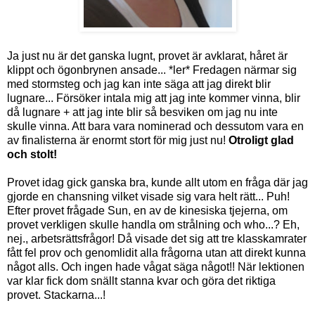
Ja just nu är det ganska lugnt, provet är avklarat, håret är
klippt och ögonbrynen ansade... *ler* Fredagen närmar sig
med stormsteg och jag kan inte säga att jag direkt blir
lugnare... Försöker intala mig att jag inte kommer vinna, blir
då lugnare + att jag inte blir så besviken om jag nu inte
skulle vinna. Att bara vara nominerad och dessutom vara en
av finalisterna är enormt stort för mig just nu!
Otroligt glad
och stolt!
Provet idag gick ganska bra, kunde allt utom en fråga där jag
gjorde en chansning vilket visade sig vara helt rätt... Puh!
Efter provet frågade Sun, en av de kinesiska tjejerna, om
provet verkligen skulle handla om strålning och who...? Eh,
nej., arbetsrättsfrågor! Då visade det sig att tre klasskamrater
fått fel prov och genomlidit alla frågorna utan att direkt kunna
något alls. Och ingen hade vågat säga något!! När lektionen
var klar fick dom snällt stanna kvar och göra det riktiga
provet. Stackarna...!