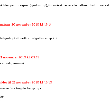
k blev päroncognac ( gudomlig!), förra året passerade hallon o hallonvodka!
antiann
20 november 2010 kl. 19:14
e bjuda på ett nötfritt julgotte-recept? :)
21 november 2010 kl. 03:45
a en sak,,jammi=)
 der til
21 november 2010 kl. 16:10
masse fine ting du har gang i.
gge
e