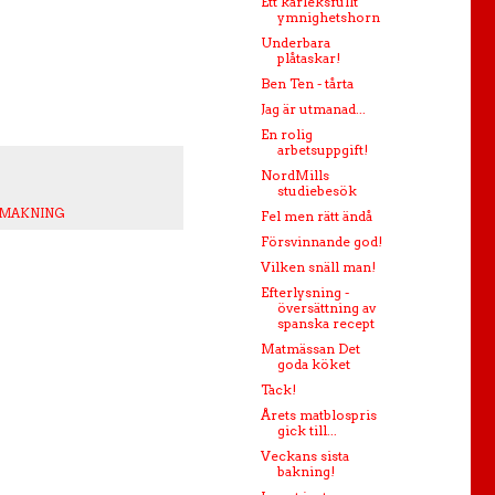
Ett kärleksfullt
ymnighetshorn
Underbara
plåtaskar!
Ben Ten - tårta
Jag är utmanad...
En rolig
arbetsuppgift!
NordMills
studiebesök
SMAKNING
Fel men rätt ändå
Försvinnande god!
Vilken snäll man!
Efterlysning -
översättning av
spanska recept
Matmässan Det
goda köket
Tack!
Årets matblospris
gick till...
Veckans sista
bakning!