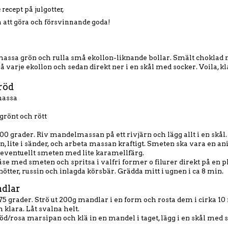
recept på julgotter,
a att göra och försvinnande goda!
ssa grön och rulla små ekollon-liknande bollar. Smält choklad
 varje ekollon och sedan direkt ner i en skål med socker. Voila, kl
röd
massa
grönt och rött
00 grader. Riv mandelmassan på ett rivjärn och lägg allt i en skål.
an, lite i sänder, och arbeta massan kraftigt. Smeten ska vara en an
 eventuellt smeten med lite karamellfärg.
åse med smeten och spritsa i valfri former o filurer direkt på en
tter, russin och inlagda körsbär. Grädda mitt i ugnen i ca 8 min.
dlar
75 grader. Strö ut 200g mandlar i en form och rosta dem i cirka 1
klara. Låt svalna helt.
 röd/rosa marsipan och klä in en mandel i taget, lägg i en skål med