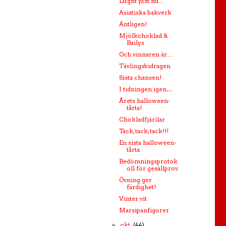
Lugnt just nu...
Asiatiska bakverk
Äntligen!
Mjölkchoklad &
Bailys
Och vinnaren är....
Tävlingsbidragen
Sista chansen!
I tidningen igen…
Årets halloween-
tårta!
Chokladfjärilar
Tack, tack, tack!!!
En sista halloween-
tårta
Bedömningsprotok
oll för gesällprov
Övning ger
färdighet!
Vinter vit
Marsipanfigurer
okt.
(44)
►