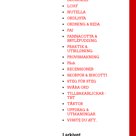
LCHF
NUTELLA
ORDLISTA
ORDNING & REDA
PAJ
PANNACOTTA &
BRYLÉPUDDING
PRAKTIK &
UTBILDNING
PROVSMAKNING
Påsk
RECENSIONER
SKORPOR & BISCOTTI
STEG FÖR STEG
SVÅRA ORD
TILLBAKABLICKAR -
TBT
TÅRTOR
UPPDRAG &
UTMANINGAR
VISSTE DU ATT...
I arkivet