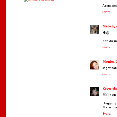
Årets sma
Svara
Made by 
Hej!
Kan du int
Svara
Monica
säger bar
Svara
Kager skal
Sikke en 
Hyggehy
Mariann
Svara