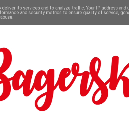
deliver its services and to analyze traffic. Your IP address and
formance and security metrics to ensure quality of service, ge
 abuse.