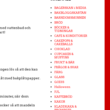
BAGERSKAN i MEDIA
BAKBLOGGSKARTAN
BARNDOMSMINNEN
BRÖD
BÖCKER &
 med vattenbad och
TIDNINGAR
art!
CAFE & KONDITORIER
CAKEPOPS &
CAKEBALLS
CHOKLAD
CUPCAKES &
MUFFINS
FRUKT & BÄR
FRÅGOR & SVAR
ingen lös så att den kan
FÄRG
GLASS
 plåt med bakplåtspapper.
GODIS
Halloween
JUL
0 minuter, när dom
KAFFEBRÖD
KAKOR
 socker så att mandeln
KLADDKAKA &
BROWNIES