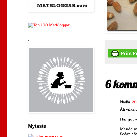
.
6 komm
Nadia
20
Åh vilka 
Här gör v
Mytaste
Mandelmas
Sedan gör