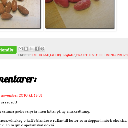
Etiketter:
CHOKLAD
,
GODIS
,
Högtider
,
PRAKTIK & UTBILDNING
,
PROV
entarer:
 november 2010 kl. 18:58
bra recept!
i samma godis varje år men hittar på ny smaksättning.
sa, whiskey o kaffe blandas o rullas till kulor som doppas i mörk choklad.
 vi en m gin o apelsinskal också.