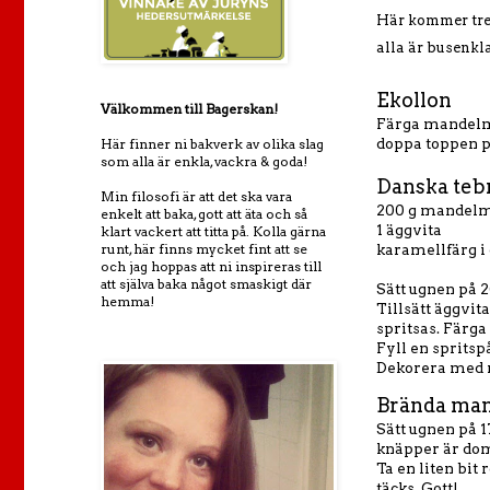
Här kommer tre 
alla är busenkl
Ekollon
Välkommen till Bagerskan!
Färga mandelma
doppa toppen på
Här finner ni bakverk av olika slag
som alla är enkla, vackra & goda!
Danska teb
Min filosofi är att det ska vara
200 g mandel
enkelt att baka, gott att äta och så
1 äggvita
klart vackert att titta på. Kolla gärna
runt, här finns mycket fint att se
karamellfärg i 
och jag hoppas att ni inspireras till
att själva baka något smaskigt där
Sätt ugnen på 2
hemma!
Tillsätt äggvit
spritsas. Färga
Fyll en spritsp
Dekorera med nö
Brända man
Sätt ugnen på 1
knäpper är dom 
Ta en liten bit
täcks. Gott!