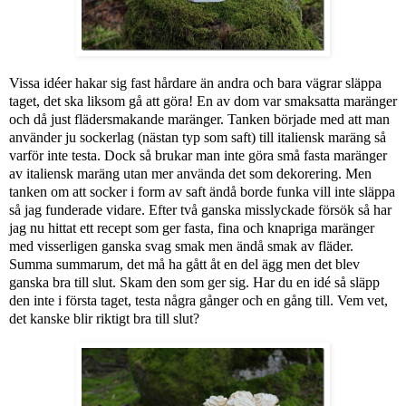
Vissa idéer hakar sig fast hårdare än andra och bara vägrar släppa
taget, det ska liksom gå att göra! En av dom var smaksatta maränger
och då just flädersmakande maränger. Tanken började med att man
använder ju sockerlag (nästan typ som saft) till italiensk maräng så
varför inte testa. Dock så brukar man inte göra små fasta maränger
av italiensk maräng utan mer använda det som dekorering. Men
tanken om att socker i form av saft ändå borde funka vill inte släppa
så jag funderade vidare. Efter två ganska misslyckade försök så har
jag nu hittat ett recept som ger fasta, fina och knapriga maränger
med visserligen ganska svag smak men ändå smak av fläder.
Summa summarum, det må ha gått åt en del ägg men det blev
ganska bra till slut. Skam den som ger sig. Har du en idé så släpp
den inte i första taget, testa några gånger och en gång till. Vem vet,
det kanske blir riktigt bra till slut?