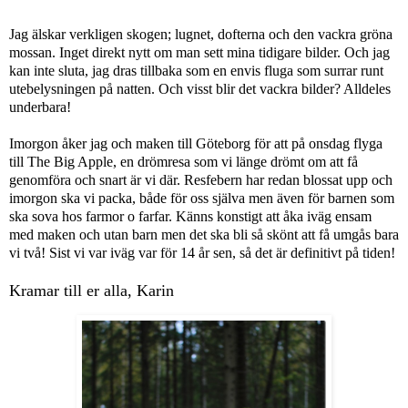
Jag älskar verkligen skogen; lugnet, dofterna och den vackra gröna
mossan. Inget direkt nytt om man sett mina tidigare bilder. Och jag
kan inte sluta, jag dras tillbaka som en envis fluga som surrar runt
utebelysningen på natten. Och visst blir det vackra bilder? Alldeles
underbara!
Imorgon åker jag och maken till Göteborg för att på onsdag flyga
till The Big Apple, en drömresa som vi länge drömt om att få
genomföra och snart är vi där. Resfebern har redan blossat upp och
imorgon ska vi packa, både för oss själva men även för barnen som
ska sova hos farmor o farfar. Känns konstigt att åka iväg ensam
med maken och utan barn men det ska bli så skönt att få umgås bara
vi två! Sist vi var iväg var för 14 år sen, så det är definitivt på tiden!
Kramar till er alla, Karin