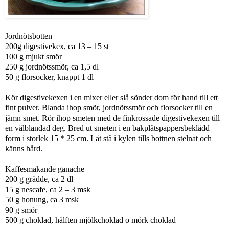
Jordnötsbotten
200g digestivekex, ca 13 – 15 st
100 g mjukt smör
250 g jordnötssmör, ca 1,5 dl
50 g florsocker, knappt 1 dl
Kör digestivekexen i en mixer eller slå sönder dom för hand till ett
fint pulver. Blanda ihop smör, jordnötssmör och florsocker till en
jämn smet. Rör ihop smeten med de finkrossade digestivekexen till
en välblandad deg. Bred ut smeten i en bakplåtspappersbeklädd
form i storlek 15 * 25 cm. Låt stå i kylen tills bottnen stelnat och
känns hård.
Kaffesmakande ganache
200 g grädde, ca 2 dl
15 g nescafe, ca 2 – 3 msk
50 g honung, ca 3 msk
90 g smör
500 g choklad, hälften mjölkchoklad o mörk choklad