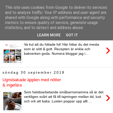
This site uses cookies from Google to deliver its services
Bagerskan
and to analyze traffic. Your IP address and user-agent are
shared with Google along with performance and security
metrics to ensure quality of service, generate usage
statistics, and to detect and address abuse.
fredag 11 oktober 2019
LEARN MORE
GOT IT
Hej och välkommen!
›
Va kul att du hittade hit! Här hittar du det mesta
som är sött & gott. Recepten är enkla och
bakverken goda. Numera bloggar jag i...
söndag 30 september 2018
Ugnsbakade äpplen med nötter
& ingefära
›
Som hetidsarbetande småbarnsmamma så är det
verkligen svårt att få till tajmingen mellan tid, lust
och ork att baka. Lusten poppar upp allt ...