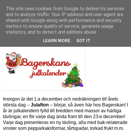
This site uses cookies from Google to deliver its services
Bagerskan
and to analyze traffic. Your IP address and user-agent are
shared with Google along with performance and security
metrics to ensure quality of service, generate usage
statistics, and to detect and address abuse.
tisdag 30 november 2010
Bagerskans julkalender
LEARN MORE
GOT IT
Imorgon är det 1:a december och nedräkningen till årets
största dag –
Julafton
– börjar, så även här hos Bagerskan! I
år är julkalendern fylld till bredden med massor av härliga
tävlingar, en för varje dag ända fram till den 23:e december!
Varje dag presenteras en ny tävling, alla med bak-relaterade
vinster som pepparkaksformar, tårtspadar, torkad frukt m.m.