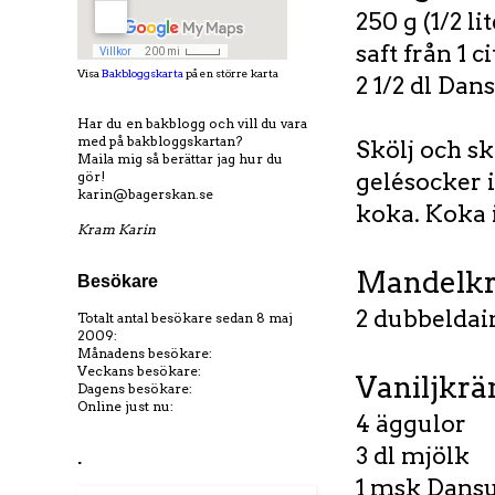
250 g (1/2 l
saft från 1 c
Visa
Bakbloggskarta
på en större karta
2 1/2 dl Da
Har du en bakblogg och vill du vara
med på bakbloggskartan?
Skölj och sk
Maila mig så berättar jag hur du
gör!
gelésocker i
karin@bagerskan.se
koka. Koka i
Kram Karin
Mandelkr
Besökare
2 dubbeldai
Totalt antal besökare sedan 8 maj
2009:
Månadens besökare:
Veckans besökare:
Vaniljkr
Dagens besökare:
Online just nu:
4 äggulor
3 dl mjölk
.
1 msk Dansu