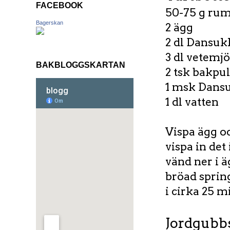
FACEBOOK
50-75 g ru
Bagerskan
2 ägg
2 dl Dansuk
3 dl vetemjö
BAKBLOGGSKARTAN
2 tsk bakpu
1 msk Dansu
1 dl vatten
Vispa ägg oc
vispa in det
vänd ner i 
bröad spring
i cirka 25 m
Jordgubb