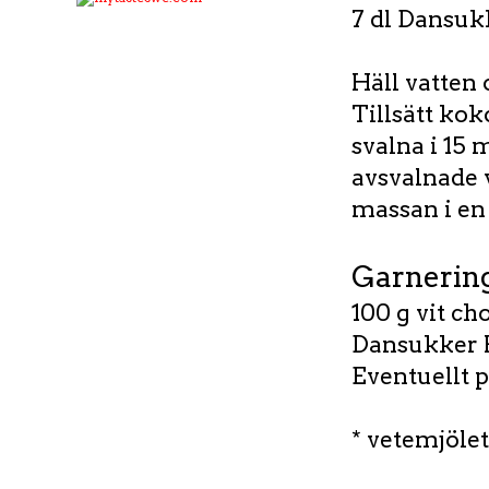
7 dl Dansuk
Häll vatten 
Tillsätt kok
svalna i 15 
avsvalnade v
massan i en 
Garnerin
100 g vit cho
Dansukker 
Eventuellt p
* vetemjöle