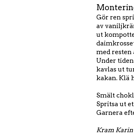
Monterin
Gör ren spr
av vaniljkr
ut kompotten
daimkrosset
med resten a
Under tiden
kavlas ut tu
kakan. Klä 
Smält chokla
Spritsa ut e
Garnera eft
Kram Karin