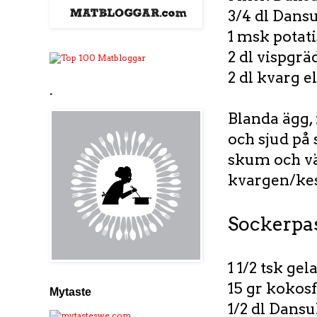
3/4 dl Dans
1 msk potat
2 dl vispgrä
2 dl kvarg e
.
Blanda ägg, 
och sjud på
skum och vä
kvargen/kes
Sockerpa
1 1/2 tsk gel
15 gr kokosf
Mytaste
1/2 dl Dansu