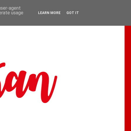
 user-agent
nerate usage
LEARN MORE
GOT IT