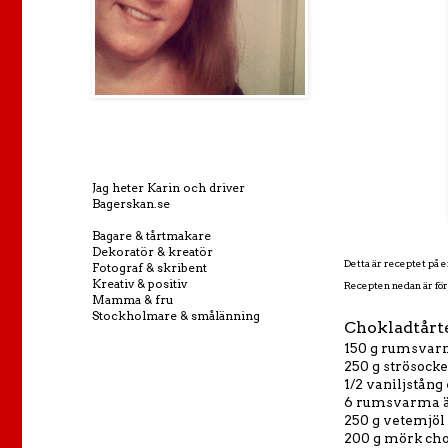
Jag heter Karin och driver
Bagerskan.se
Bagare & tårtmakare
Dekoratör & kreatör
Detta är receptet på 
Fotograf & skribent
Kreativ & positiv
Recepten nedan är för 
Mamma & fru
Stockholmare & smålänning
Chokladtårt
150 g rumsvar
250 g strösock
1/2 vaniljstång 
6 rumsvarma 
250 g vetemjöl
200 g mörk cho