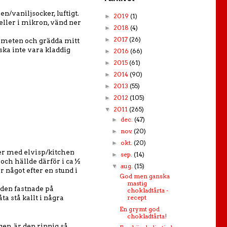
n/vaniljsocker, luftigt.
2019
(1)
►
eller i mikron, vänd ner
2018
(4)
►
2017
(26)
►
 smeten och grädda mitt
ska inte vara kladdig
2016
(66)
►
2015
(61)
►
2014
(90)
►
2013
(55)
►
2012
(105)
►
2011
(265)
▼
dec.
(47)
►
nov.
(20)
►
okt.
(20)
►
er med elvisp/kitchen
sep.
(14)
►
och hällde därför i ca ½
aug.
(15)
▼
 något efter en stund i
God men ganska
mastig
, den fastnade på
chokladtårta -
recept
ta stå kallt i några
En grymt god
chokladtårta!
en, är den rinnig så