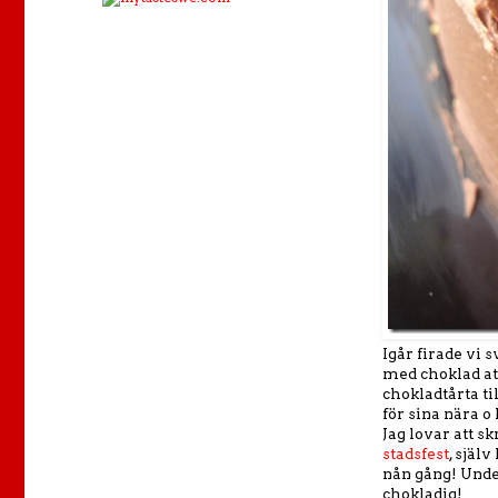
Igår firade vi 
med choklad att
chokladtårta ti
för sina nära o 
Jag lovar att sk
stadsfest
, själ
nån gång! Under
chokladig!