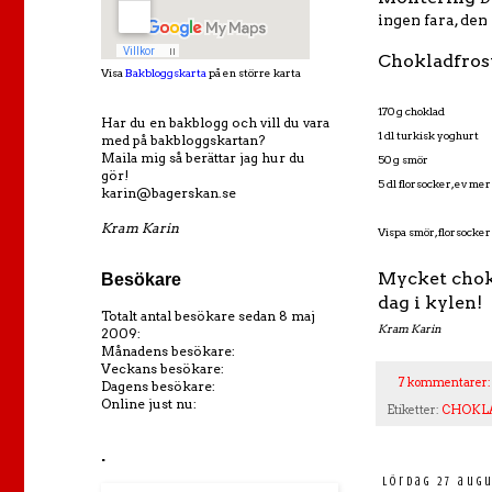
ingen fara, de
Chokladfros
Visa
Bakbloggskarta
på en större karta
170 g choklad
Har du en bakblogg och vill du vara
1 dl turkisk yoghurt
med på bakbloggskartan?
Maila mig så berättar jag hur du
50 g smör
gör!
5 dl florsocker, ev mer
karin@bagerskan.se
Kram Karin
Vispa smör, florsocker
Mycket chokl
Besökare
dag i kylen!
Totalt antal besökare sedan 8 maj
Kram Karin
2009:
Månadens besökare:
Veckans besökare:
7 kommentarer
Dagens besökare:
Online just nu:
Etiketter:
CHOKL
.
lördag 27 augu