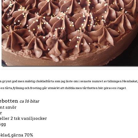
en grymt god men mäktig chokladtårta som jag läste om i senaste numret av tidningen Hembakat, d
en tårta, fyllning och frosting går utmärkt att dubbla men tårtbotten bör göras en i taget.
ebotten
ca 16 bitar
mt smör
er
eller 2 tsk vaniljsocker
ägg
klad, gärna 70%