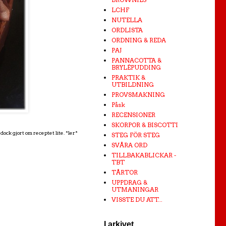
LCHF
NUTELLA
ORDLISTA
ORDNING & REDA
PAJ
PANNACOTTA &
BRYLÉPUDDING
PRAKTIK &
UTBILDNING
PROVSMAKNING
Påsk
RECENSIONER
SKORPOR & BISCOTTI
ock gjort om receptet lite. *ler*
STEG FÖR STEG
SVÅRA ORD
TILLBAKABLICKAR -
TBT
TÅRTOR
UPPDRAG &
UTMANINGAR
VISSTE DU ATT...
I arkivet