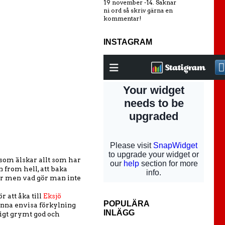
19 november -14. Saknar
ni ord så skriv gärna en
kommentar!
INSTAGRAM
n som älskar allt som har
 from hell, att baka
lar men vad gör man inte
r att åka till
Eksjö
POPULÄRA
denna envisa förkylning
INLÄGG
tigt grymt god och