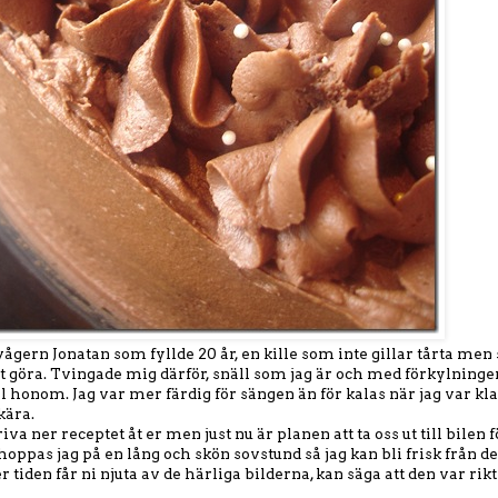
svågern Jonatan som fyllde 20 år, en kille som inte gillar tårta me
 göra. Tvingade mig därför, snäll som jag är och med förkylningen
ll honom. Jag var mer färdig för sängen än för kalas när jag var k
kära.
riva ner receptet åt er men just nu är planen att ta oss ut till bilen fö
v hoppas jag på en lång och skön sovstund så jag kan bli frisk från 
 tiden får ni njuta av de härliga bilderna, kan säga att den var rik