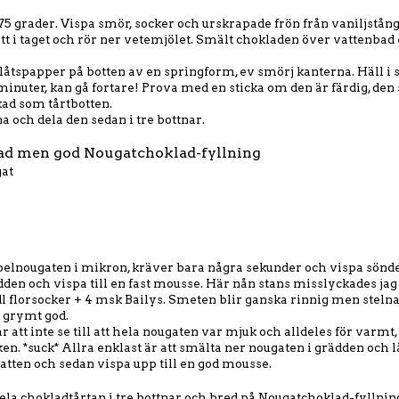
75 grader. Vispa smör, socker och urskrapade frön från vaniljstånge
ett i taget och rör ner vetemjölet. Smält chokladen över vattenbad 
låtspapper på botten av en springform, ev smörj kanterna. Häll i
 minuter, kan gå fortare! Prova med en sticka om den är färdig, den 
d som tårtbotten.
a och dela den sedan i tre bottnar.
ad men god Nougatchoklad-fyllning
gat
elnougaten i mikron, kräver bara några sekunder och vispa sönd
ädden och vispa till en fast mousse. Här nån stans misslyckades jag 
dl florsocker + 4 msk Bailys. Smeten blir ganska rinnig men stelnar
k grymt god.
r att inte se till att hela nougaten var mjuk och alldeles för varmt
en. *suck* Allra enklast är att smälta ner nougaten i grädden och lå
tten och sedan vispa upp till en god mousse.
ela chokladtårtan i tre bottnar och bred på Nougatchoklad-fyllning