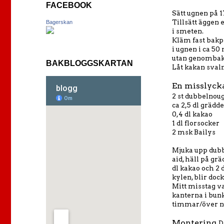
FACEBOOK
Sätt ugnen på 1
Tillsätt äggen 
Bagerskan
i smeten.
Kläm fast bakp
i ugnen i ca 50
utan genombaka
BAKBLOGGSKARTAN
Låt kakan svaln
En misslyck
2 st dubbelnou
ca 2,5 dl grädde
0,4 dl kakao
1 dl florsocker
2 msk Bailys
Mjuka upp dubb
aid, häll på gr
dl kakao och 2 
kylen, blir doc
Mitt misstag va
kanterna i bunk
timmar/över na
Montering
D