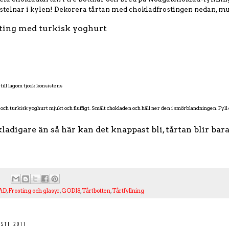
n stelnar i kylen! Dekorera tårtan med chokladfrostingen nedan, 
ting med turkisk yoghurt
 till lagom tjock konsistens
 och turkisk yoghurt mjukt och fluffigt. Smält chokladen och häll ner den i smörblandningen. Fyll 
adigare än så här kan det knappast bli, tårtan blir bar
:
AD
,
Frosting och glasyr
,
GODIS
,
Tårtbotten
,
Tårtfyllning
sti 2011