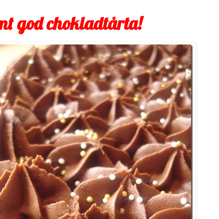
mt god chokladtårta!