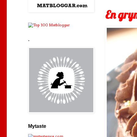
En gry
.
Mytaste