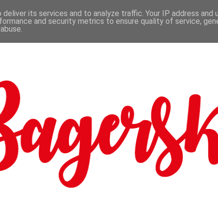
deliver its services and to analyze traffic. Your IP address and
formance and security metrics to ensure quality of service, ge
 abuse.