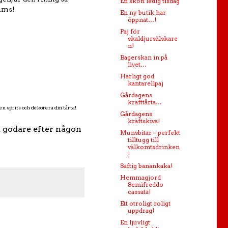
En skön ledig tisdag
mums!
En ny butik har
öppnat…!
Paj för
skaldjursälskare
n!
Bagerskan in på
livet…
Härligt god
kantarellpaj
Gårdagens
kräfttårta…
en sprits och dekorera din tårta!
Gårdagens
kräftskiva!
a godare efter någon
Munsbitar – perfekt
tilltugg till
välkomtsdrinken
!
Saftig banankaka!
Hemmagjord
Semifreddo
cassata!
Ett otroligt roligt
uppdrag!
En ljuvligt