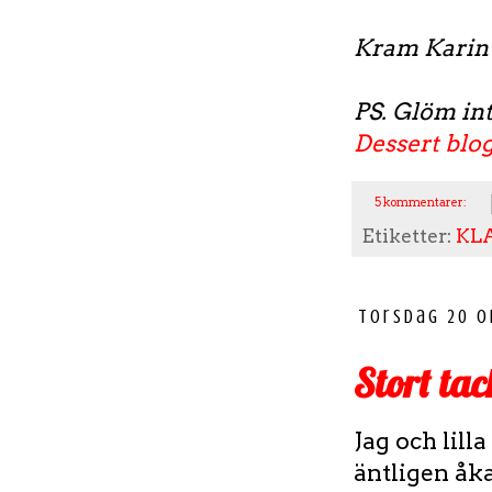
Kram Karin
PS. Glöm int
Dessert blog
5 kommentarer:
Etiketter:
KL
torsdag 20 o
Stort tac
Jag och lill
äntligen åk