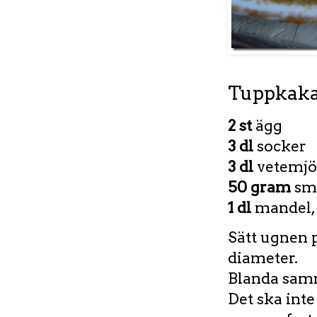
Tuppkak
2 st
ägg
3 dl
socker
3 dl
vetemjö
50 gram
sm
1 dl
mandel,
Sätt ugnen p
diameter.
Blanda samm
Det ska inte