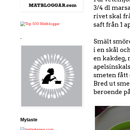
3/4 dl mar
rivet skal f
saft från 1 a
.
Smält smöret
i en skål o
en kakdeg, m
apelsinskals
smeten fått
Bred ut smet
beroende på 
Mytaste