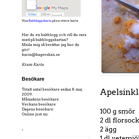
Visa
Bakbloggskarta
på en större karta
Har du en bakblogg och vill du vara
med på bakbloggskartan?
Maila mig så berättar jag hur du
gör!
karin@bagerskan.se
Kram Karin
Besökare
Totalt antal besökare sedan 8 maj
Apelsink
2009:
Månadens besökare:
Veckans besökare:
Dagens besökare:
100 g smör
Online just nu:
2 dl florsoc
2 ägg
.
1 dl vetemjö