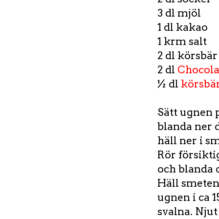
3 dl mjöl
1 dl kakao
1 krm salt
2 dl körsbär
2 dl
Chocola
½ dl
körsbär
Sätt ugnen 
blanda ner d
häll ner i s
Rör försikt
och blanda 
Häll smeten
ugnen i ca 1
svalna. Njut