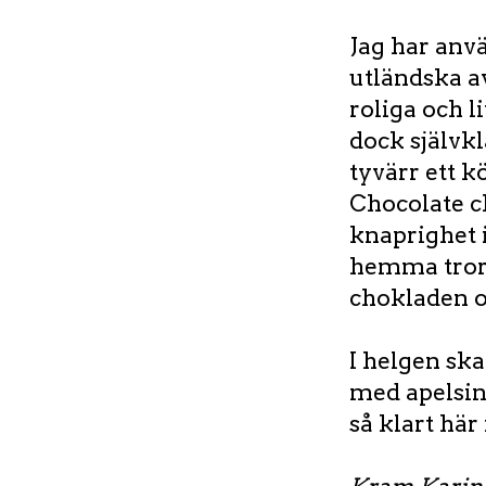
Jag har anvä
utländska a
roliga och 
dock självkl
tyvärr ett k
Chocolate ch
knaprighet i
hemma tror j
chokladen o
I helgen sk
med apelsin
så klart här