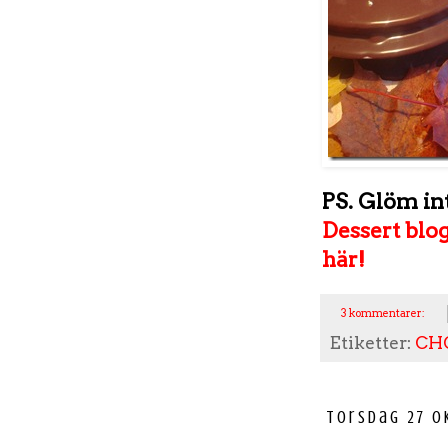
PS. Glöm int
Dessert blog
här!
3 kommentarer:
Etiketter:
CH
torsdag 27 o