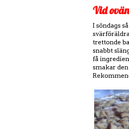
Vid ovän
I söndags så
svärföräldra
trettonde b
snabbt slän
få ingredien
smakar den
Rekommende