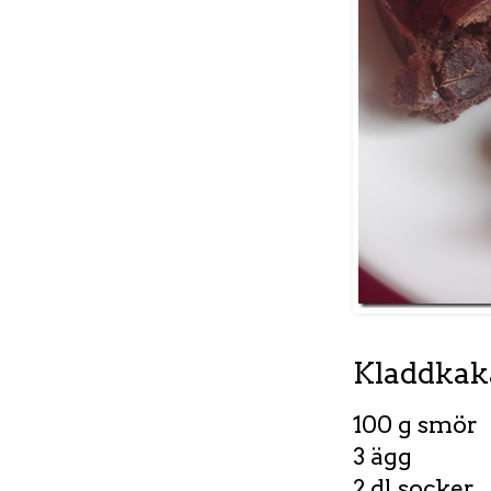
Kladdkak
100 g smör
3 ägg
2 dl socker