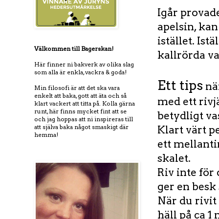
Igår provad
apelsin, ka
istället. Is
Välkommen till Bagerskan!
kallrörda va
Här finner ni bakverk av olika slag
som alla är enkla, vackra & goda!
Ett tips
när
Min filosofi är att det ska vara
enkelt att baka, gott att äta och så
med ett rivjä
klart vackert att titta på. Kolla gärna
runt, här finns mycket fint att se
betydligt va
och jag hoppas att ni inspireras till
att själva baka något smaskigt där
Klart värt p
hemma!
ett mellanti
skalet.
Riv inte för
ger en besk 
När du rivit
häll på ca 1