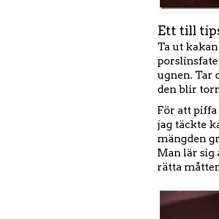
Ett till ti
Ta ut kakan
porslinsfate
ugnen. Tar d
den blir tor
För att piff
jag täckte k
mängden grä
Man lär sig 
rätta måtten