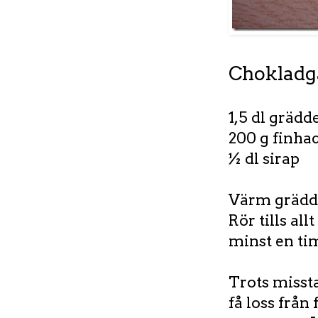
Chokladg
1,5 dl grädd
200 g finha
½ dl sirap
Värm grädd
Rör tills al
minst en ti
Trots misst
få loss från