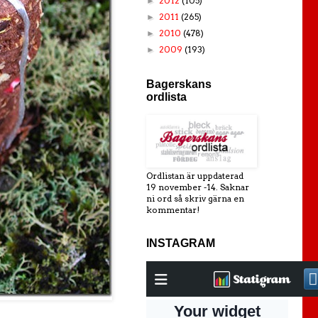
2012
(105)
►
2011
(265)
►
2010
(478)
►
2009
(193)
►
Bagerskans
ordlista
Ordlistan är uppdaterad
19 november -14. Saknar
ni ord så skriv gärna en
kommentar!
INSTAGRAM