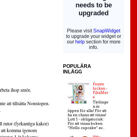
POPULÄRA
INLÄGG
Femte
luckan -
Arbeta ihop smör,
FikaMer
a
Tävlinge
e att tillsätta Nonstopen.
n är
.
öppen för alla! För att
ha en chans att vinna!
Lott 1 - obligatorisk:
l rutor (fyrkantiga kakor)
För att vinna boken
“Hello cupcake” av...
ör att komma igenom
minuter. Låt kakorna