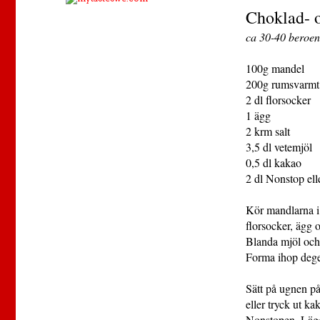
Choklad- 
ca 30-40 beroen
100g mandel
200g rumsvarmt
2 dl florsocker
1 ägg
2 krm salt
3,5 dl vetemjöl
0,5 dl kakao
2 dl Nonstop ell
Kör mandlarna i 
florsocker, ägg o
Blanda mjöl och 
Forma ihop degen,
Sätt på ugnen på
eller tryck ut k
Nonstopen. Lägg 