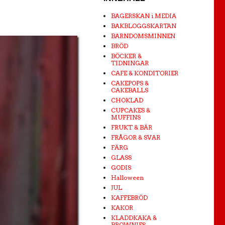
BAGERSKAN i MEDIA
BAKBLOGGSKARTAN
BARNDOMSMINNEN
BRÖD
BÖCKER &
TIDNINGAR
CAFE & KONDITORIER
CAKEPOPS &
CAKEBALLS
CHOKLAD
CUPCAKES &
MUFFINS
FRUKT & BÄR
FRÅGOR & SVAR
FÄRG
GLASS
GODIS
Halloween
JUL
KAFFEBRÖD
KAKOR
KLADDKAKA &
BROWNIES