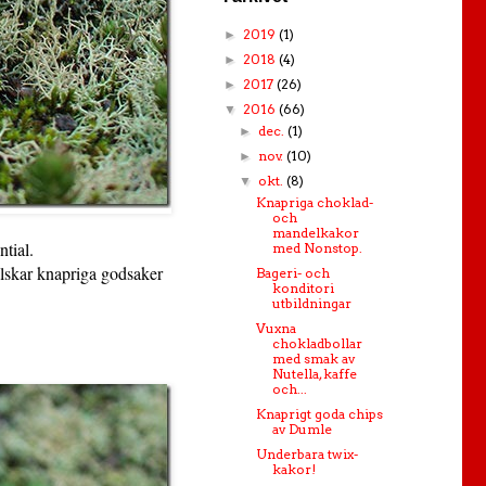
2019
(1)
►
2018
(4)
►
2017
(26)
►
2016
(66)
▼
dec.
(1)
►
nov.
(10)
►
okt.
(8)
▼
Knapriga choklad-
och
mandelkakor
tial.
med Nonstop.
 älskar knapriga godsaker
Bageri- och
konditori
utbildningar
Vuxna
chokladbollar
med smak av
Nutella, kaffe
och...
Knaprigt goda chips
av Dumle
Underbara twix-
kakor!