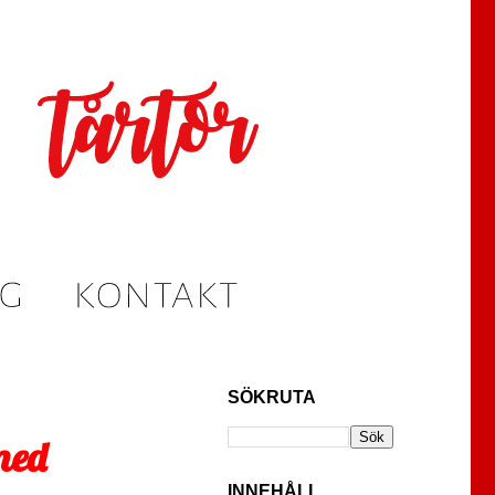
SÖKRUTA
med
INNEHÅLL