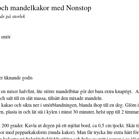
och mandelkakor med Nonstop
de på storlek
 smör
er liknande godis
en mixer halvfint, lite större mandelbitar gör det bara extra knaprigt. 
ch salt till en slät massa, tillsätt den mixade mandeln.
kakao och sikta ner i smörblandningen, blanda ihop till en deg. Glöm int
 plasta in och låt stå i kylen i minst 30 minuter, helst upp till 2 timmar
 200 grader. Kavla ut degen på ett mjölat bord, ca 0,5 cm tjockt. Skär til
akor med pepparkaksform (runda kakor). Man får trycka lite extra hårt f
kakorna på bakplåtsbeklädda plåtar och baka av mitt i ugnen i ca 10 