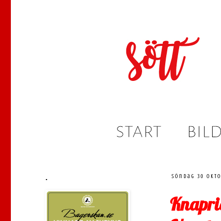
.
söndag 30 okto
Knapri