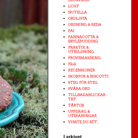
LCHF
NUTELLA
ORDLISTA
ORDNING & REDA
PAJ
PANNACOTTA &
BRYLÉPUDDING
PRAKTIK &
UTBILDNING
PROVSMAKNING
Påsk
RECENSIONER
SKORPOR & BISCOTTI
STEG FÖR STEG
SVÅRA ORD
TILLBAKABLICKAR -
TBT
TÅRTOR
UPPDRAG &
UTMANINGAR
VISSTE DU ATT...
I arkivet