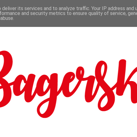
deliver its services and to analyze traffic. Your IP address and
formance and security metrics to ensure quality of service, ge
 abuse.