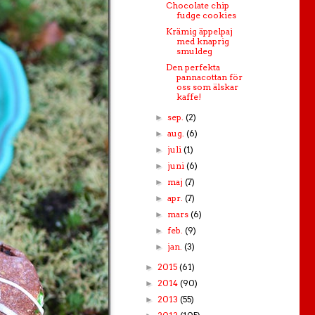
Chocolate chip
fudge cookies
Krämig äppelpaj
med knaprig
smuldeg
Den perfekta
pannacottan för
oss som älskar
kaffe!
sep.
(2)
►
aug.
(6)
►
juli
(1)
►
juni
(6)
►
maj
(7)
►
apr.
(7)
►
mars
(6)
►
feb.
(9)
►
jan.
(3)
►
2015
(61)
►
2014
(90)
►
2013
(55)
►