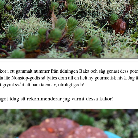
kor i ett gammalt nummer från tidningen Baka och såg genast dess poten
tta lite Nonstop-godis så lyftes dom till en helt ny gourmetisk nivå. Jag
 grymt svårt att bara ta en av, otroligt goda!
ågot idag så rekommenderar jag varmt dessa kakor!