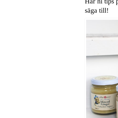
Har ni tips
säga till!