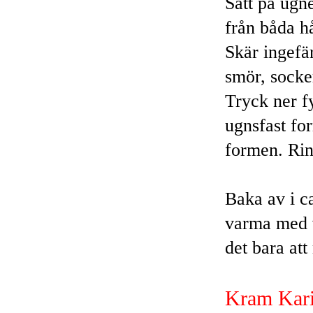
Sätt på ugn
från båda hå
Skär ingefä
smör, socke
Tryck ner fy
ugnsfast for
formen. Ring
Baka av i c
varma med va
det bara att
Kram Kar