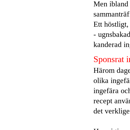
Men ibland (
sammanträff
Ett höstligt
- ugnsbakad
kanderad in
Sponsrat i
Härom dagen
olika ingefä
ingefära och
recept anvä
det verklige