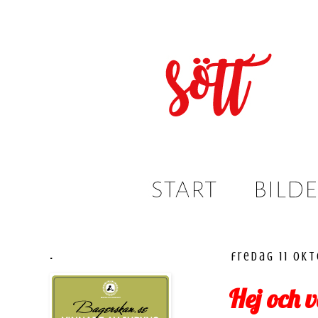
.
fredag 11 ok
Hej och