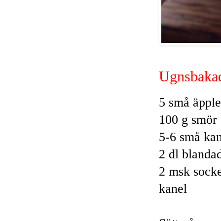
Ugnsbakad
5 små äppl
100 g smör
5-6 små kan
2 dl blandad
2 msk sock
kanel