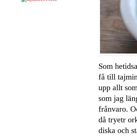
Som hetidsa
få till tajm
upp allt som
som jag län
frånvaro. Oc
då tryetr or
diska och s