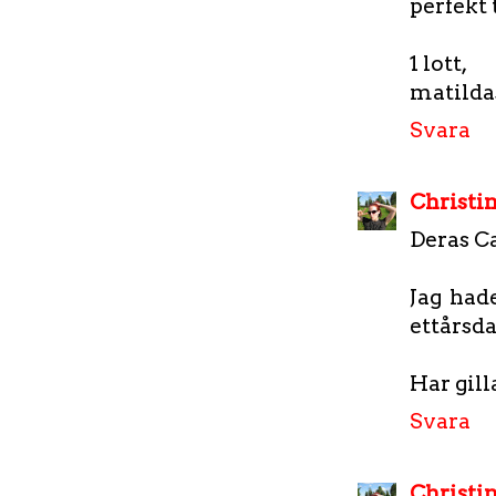
perfekt 
1 lott,
matilda
Svara
Christi
Deras Ca
Jag hade
ettårsda
Har gill
Svara
Christi