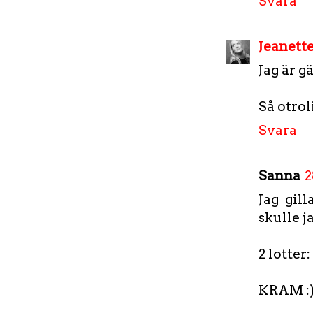
Svara
Jeanette
Jag är g
Så otrol
Svara
Sanna
2
Jag gil
skulle j
2 lotter
KRAM :