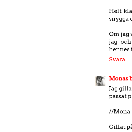
Helt kla
snygga o
Om jag v
jag oc
hennes f
Svara
Monas b
Jag gill
passat p
//Mona
Gillat på