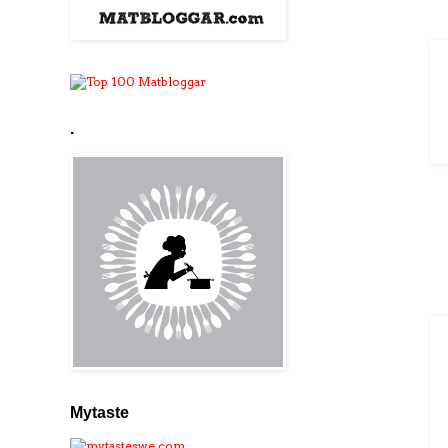
.
Mytaste