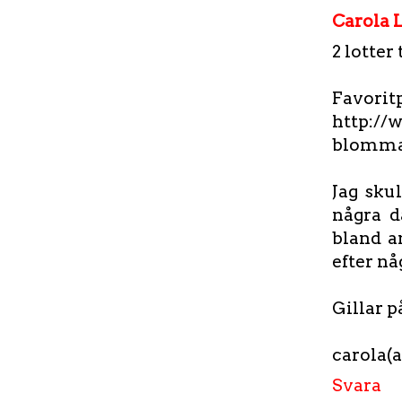
Carola 
2 lotter 
Favorit
http://
blomma
Jag sku
några d
bland a
efter nå
Gillar p
carola(
Svara