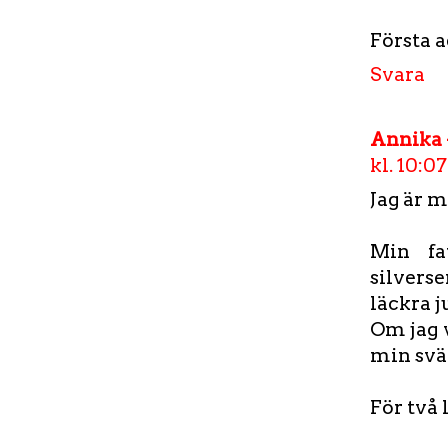
Första 
Svara
Annika 
kl. 10:07
Jag är m
Min fav
silvers
läckra j
Om jag 
min svä
För två 