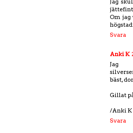
Jag sku
jättefin
Om jag 
högstad
Svara
Anki K
Jag gi
silverse
bäst, do
Gillat p
/Anki 
Svara