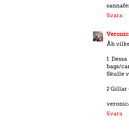
sannaf
Svara
Veronic
Åh vilke
1 Dessa
bags/ca
Skulle v
2 Gillar
veroni
Svara