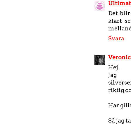
Ultimat
Det blir
klart s
melland
Svara
Veronic
Hej!
Jag gi
silvers
riktig 
Har gill
Så jag ta