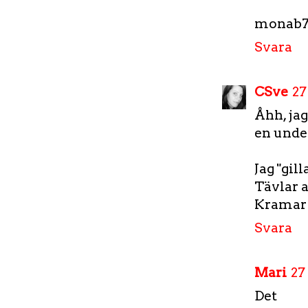
monab7
Svara
CSve
27
Åhh, jag
en under
Jag "gil
Tävlar a
Kramar
Svara
Mari
27
Det