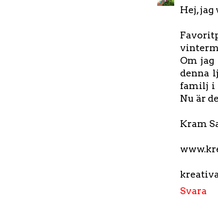
Hej, jag
Favoritp
vinterm
Om jag 
denna l
familj i
Nu är de
Kram S
www.kre
kreati
Svara