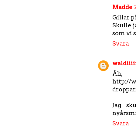
Madde
Gillar p
Skulle 
som vi s
Svara
waldiii
Åh, 
http://
droppar.
Jag sk
nyårsmi
Svara