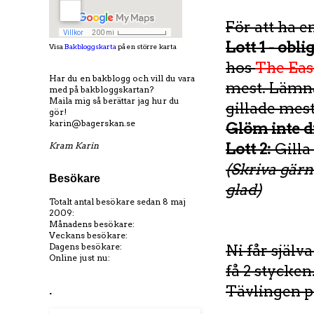
För att ha e
Lott 1 - obli
Visa
Bakbloggskarta
på en större karta
hos
The Ea
Har du en bakblogg och vill du vara
mest. Lämn
med på bakbloggskartan?
Maila mig så berättar jag hur du
gillade mest
gör!
karin@bagerskan.se
Glöm inte d
Kram Karin
Lott 2:
Gilla
(Skriva gär
Besökare
glad)
Totalt antal besökare sedan 8 maj
2009:
Månadens besökare:
Veckans besökare:
Dagens besökare:
Ni får själv
Online just nu:
få 2 stycken
Tävlingen p
.