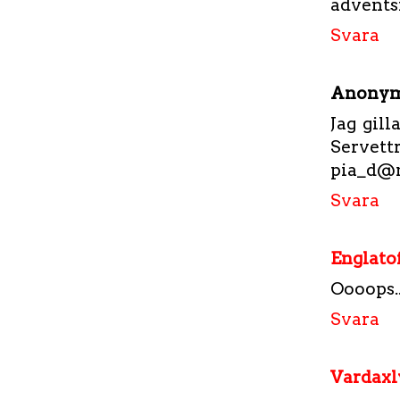
adventsf
Svara
Anony
Jag gill
Servett
pia_d@m
Svara
Englato
Oooops...
Svara
Vardaxl