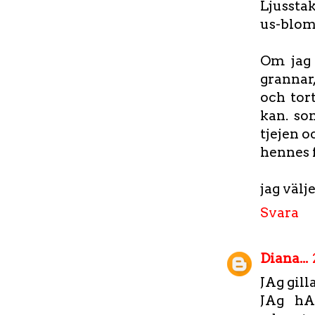
Ljussta
us-blo
Om jag 
grannar,
och tor
kan. so
tjejen o
hennes f
jag väl
Svara
Diana...
JAg gill
JAg hA