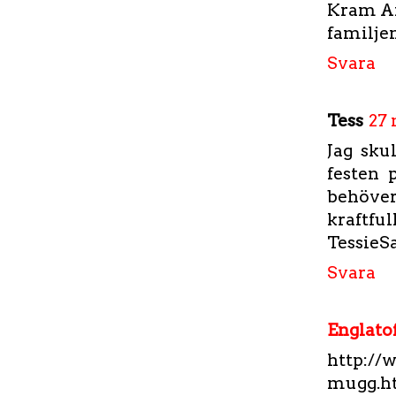
Kram A
familje
Svara
Tess
27 
Jag sku
festen 
behöver 
kraftful
Tessie
Svara
Englato
http://
mugg.h