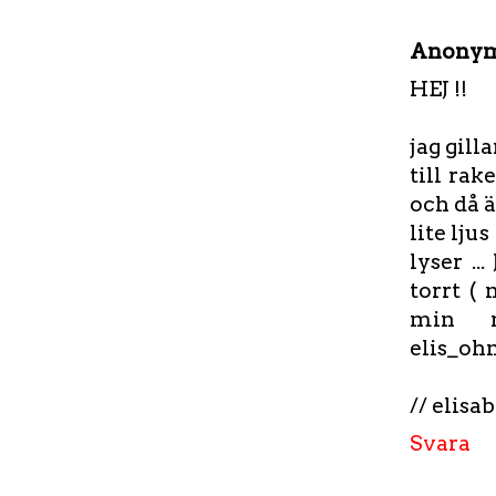
Anony
HEJ !!
jag gill
till rak
och då ä
lite lju
lyser ..
torrt (
min m
elis_o
// elisa
Svara