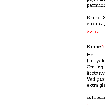
parmidd
Emma 
emmsa_
Svara
Sanne
2
Hej
Jag tyck
Om jag 
årets ny
Vad pass
extra gl
sol.ros