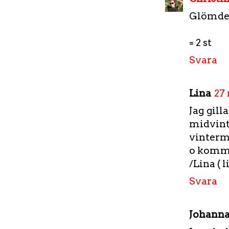
Glömde 
= 2 st
Svara
Lina
27 
Jag gill
midvin
vinterm
o komma 
/Lina ( 
Svara
Johann