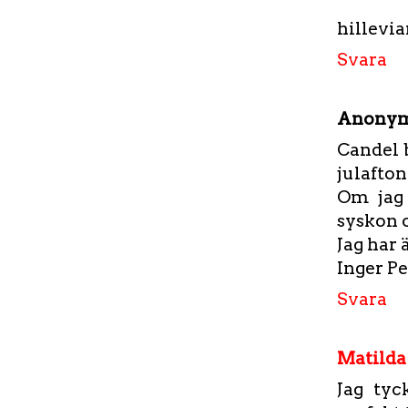
hillev
Svara
Anony
Candel b
julafto
Om jag 
syskon 
Jag har 
Inger Pe
Svara
Matilda
Jag tyc