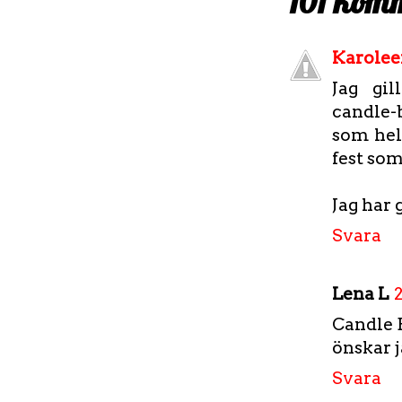
101 kom
Karolee
Jag gil
candle-b
som hels
fest so
Jag har g
Svara
Lena L
Candle B
önskar j
Svara