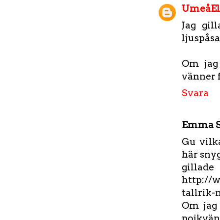
UmeåEl
Jag gil
ljuspåsa
Om jag 
vänner 
Svara
Emma 
Gu vilk
här snyg
gill
http://
tallrik
Om jag 
pojkvän