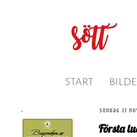
.
söndag 27 no
Första l