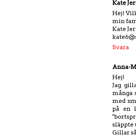
Kate Je
Hej! Vil
min fami
Kate Je
kate6@sp
Svara
Anna-M
Hej!
Jag gil
många s
med små 
på en l
"bortsp
släppte 
Gillar s