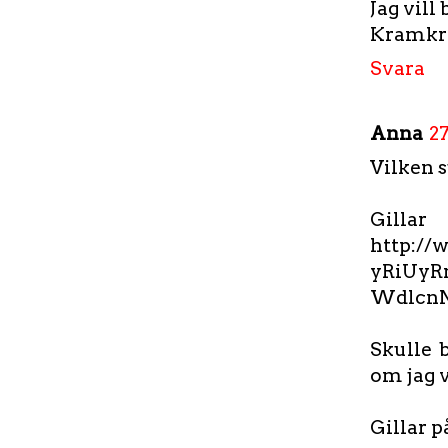
Jag vill
Kramk
Svara
Anna
27
Vilken s
Gil
http:/
yRiUyR
Wdlcn
Skulle 
om jag 
Gillar p