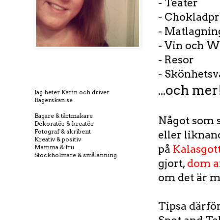
- Teater
- Chokladp
- Matlagnin
- Vin och 
- Resor
- Skönhetsv
...och mer
Jag heter Karin och driver
Bagerskan.se
Bagare & tårtmakare
Något som sk
Dekoratör & kreatör
Fotograf & skribent
eller liknan
Kreativ & positiv
på
Kalasgot
Mamma & fru
Stockholmare & smålänning
gjort,
dom an
om det är my
Tipsa därfö