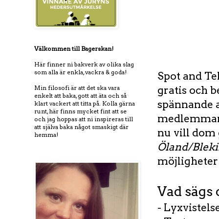
Välkommen till Bagerskan!
Här finner ni bakverk av olika slag
som alla är enkla, vackra & goda!
Spot and Tel
Min filosofi är att det ska vara
gratis och b
enkelt att baka, gott att äta och så
spännande ak
klart vackert att titta på. Kolla gärna
runt, här finns mycket fint att se
medlemmar vi
och jag hoppas att ni inspireras till
att själva baka något smaskigt där
nu vill dom
hemma!
Öland/Blek
möjligheter 
Vad sägs 
- Lyxvistel