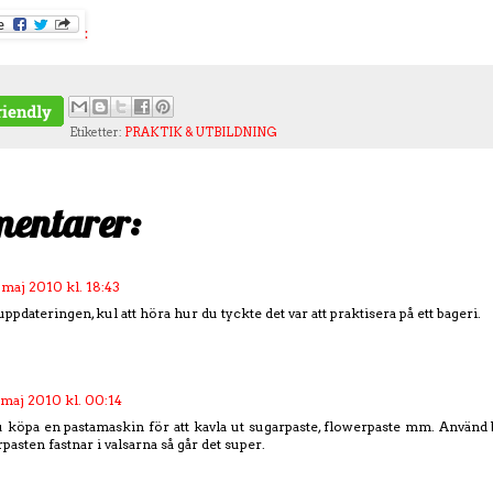
:
Etiketter:
PRAKTIK & UTBILDNING
entarer:
 maj 2010 kl. 18:43
uppdateringen, kul att höra hur du tyckte det var att praktisera på ett bageri.
 maj 2010 kl. 00:14
 köpa en pastamaskin för att kavla ut sugarpaste, flowerpaste mm. Använd bar
rpasten fastnar i valsarna så går det super.