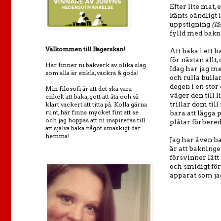
Efter lite mat,
känts oändligt l
uppstigning
(lä
fylld med bakn
Välkommen till Bagerskan!
Att baka i ett
för nästan allt
Här finner ni bakverk av olika slag
Idag har jag me
som alla är enkla, vackra & goda!
och rulla bulla
degen i en stor
Min filosofi är att det ska vara
väger den till 
enkelt att baka, gott att äta och så
trillar dom til
klart vackert att titta på. Kolla gärna
runt, här finns mycket fint att se
bara att lägga p
och jag hoppas att ni inspireras till
plåtar förbere
att själva baka något smaskigt där
hemma!
Jag har även b
är att bakninge
försvinner lätt
och smidigt för
apparat som ja