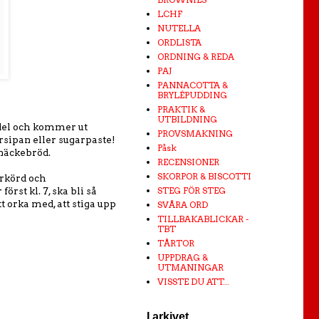
LCHF
NUTELLA
ORDLISTA
ORDNING & REDA
PAJ
PANNACOTTA &
BRYLÉPUDDING
PRAKTIK &
UTBILDNING
del och kommer ut
PROVSMAKNING
rsipan eller sugarpaste!
Påsk
knäckebröd.
RECENSIONER
SKORPOR & BISCOTTI
erkörd och
STEG FÖR STEG
rst kl. 7, ska bli så
t orka med, att stiga upp
SVÅRA ORD
TILLBAKABLICKAR -
TBT
TÅRTOR
UPPDRAG &
UTMANINGAR
VISSTE DU ATT...
I arkivet