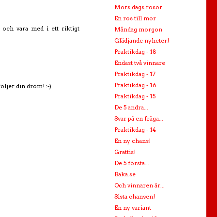
Mors dags rosor
En ros till mor
 och vara med i ett riktigt
Måndag morgon
Glädjande nyheter!
Praktikdag - 18
Endast två vinnare
Praktikdag - 17
Praktikdag - 16
följer din dröm! :-)
Praktikdag - 15
De 5 andra...
Svar på en fråga...
Praktikdag - 14
En ny chans!
Grattis!
De 5 första...
Baka.se
Och vinnaren är...
Sista chansen!
En ny variant