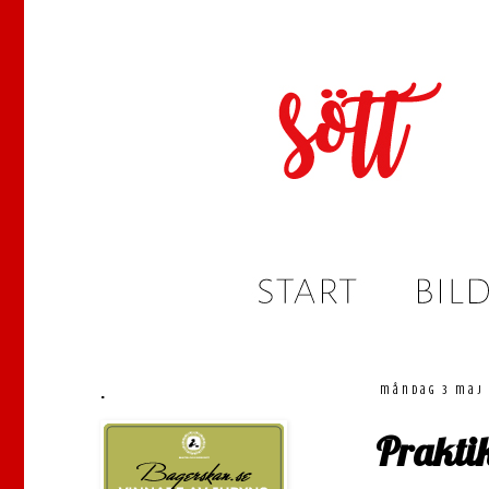
.
måndag 3 maj 
Praktik