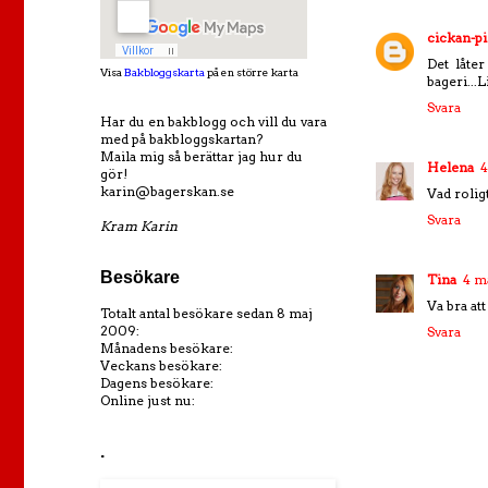
cickan-pi
Det låter
Visa
Bakbloggskarta
på en större karta
bageri...
Svara
Har du en bakblogg och vill du vara
med på bakbloggskartan?
Maila mig så berättar jag hur du
Helena
4
gör!
karin@bagerskan.se
Vad roligt
Svara
Kram Karin
Besökare
Tina
4 m
Va bra att
Totalt antal besökare sedan 8 maj
2009:
Svara
Månadens besökare:
Veckans besökare:
Dagens besökare:
Online just nu:
.