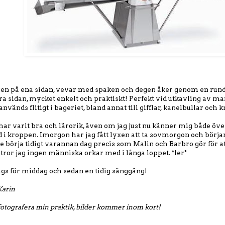
en på ena sidan, vevar med spaken och degen åker genom en run
a sidan, mycket enkelt och praktiskt! Perfekt vid utkavling av ma
vänds flitigt i bageriet, bland annat till gifflar, kanelbullar och 
har varit bra och lärorik, även om jag just nu känner mig både öv
 kroppen. Imorgon har jag fått lyxen att ta sovmorgon och börjar fö
te börja tidigt varannan dag precis som Malin och Barbro gör för at
 tror jag ingen människa orkar med i långa loppet. *ler*
dags för middag och sedan en tidig sänggång!
Karin
t fotografera min praktik, bilder kommer inom kort!