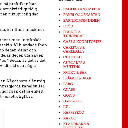
gen på praktiken har
lart okristligt tidig
BAGERSKAN i MEDIA
t en riktigt rolig dag
BAKBLOGGSKARTAN
BARNDOMSMINNEN
BRÖD
mma, här finns maskiner
BÖCKER &
TIDNINGAR
behöver man inte knåda
CAFE & KONDITORIER
 maskin. Vi blandade ihop
CAKEPOPS &
pp degen, delar och
CAKEBALLS
a delar degen utan även
CHOKLAD
ler* Sedan är det är det
CUPCAKES &
 vi direkt och några
MUFFINS
FRUKT & BÄR
FRÅGOR & SVAR
lar. Något som slår mig
FÄRG
 hemmagjorda kanelbullar
GLASS
å gör man det så enkelt
GODIS
 - en otroligt bra
Halloween
JUL
KAFFEBRÖD
KAKOR
KLADDKAKA &
BROWNIES