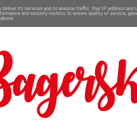
deliver its services and to analyze traffic. Your IP address and
formance and security metrics to ensure quality of service, ge
 abuse.