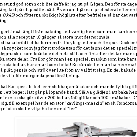
 en stund god sömn och lite kaffe är jag nu på G igen. Den första da
ång fast på ett positivt sätt. Även om hjärnan protesterat efter en k
s 03:45)
och fötterna skrikigt högljutt efter befrielse så har det vari
ing!
 bageri är så långt ifrån bakning i ett vanlig hem som man kan ko
, och alla recept är 10 gånger så stora mot det normala.
st baka bröd i olika former; frallor, baguetter och limpor. Dock 
r så mycket som jag först trodde utan för det fanns det en speciell
 degmaskin som knådade det hela slätt och fint, efter det tar man u
lika stora delar. Frallor gör man i en speciell maskin som inte bar
l runda bollar, hur smart som helst! En sån skulle man ha hemma! *
å plåt, pensla och strö över lite frön av valfritt slag. En del bakade
dde vi inför morgondagens försäljning.
akat Budapest-bakelser + stubbar, småkakor och mandelfyllda giff
n i ett bageri lätt går på löpande band. Själva glädjen i att baka
 när man ska göra över 200 bullar, 150 gifflar och 100 småkakor. D
 sig, till exempel har de en stor "kavlings-maskin" en sk. Rondomat
g nästan skulle vilja ha hemma! *ler*