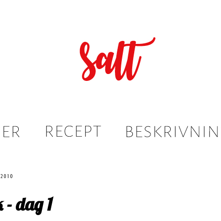
2010
 - dag 1