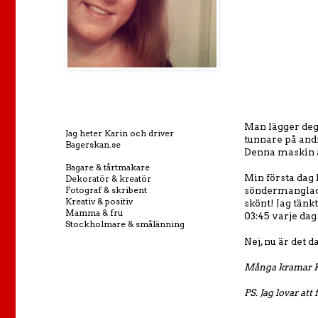
Man lägger deg
Jag heter Karin och driver
tunnare på andr
Bagerskan.se
Denna maskin an
Bagare & tårtmakare
Min första dag 
Dekoratör & kreatör
Fotograf & skribent
söndermanglad i
Kreativ & positiv
skönt! Jag tänk
Mamma & fru
03:45 varje dag
Stockholmare & smålänning
Nej, nu är det 
Många kramar 
PS. Jag lovar at