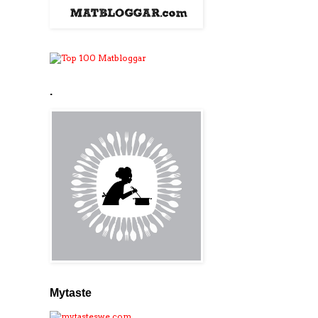
.
Mytaste