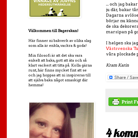
... och jag baka
ju där, bakar tå
Dagarna avlöser
börjar nu känna
de ska dekorera
Välkommen till Bagerskan!
marsipan på gol
Här finner ni bakverk av olika slag
I helgen ska ja
som alla är enkla, vackra & goda!
Västsvenska Tu
våra plockade p
Min filosofi är att det ska vara
enkelt att baka, gott att äta och så
Kram Karin
klart vackert att titta på. Kolla gärna
runt, här finns mycket fint att se
och jag hoppas att ni inspireras till
att själva baka något smaskigt där
hemma!
4 komm