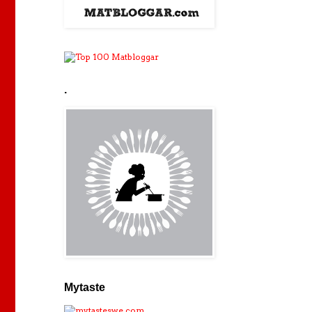
.
Mytaste