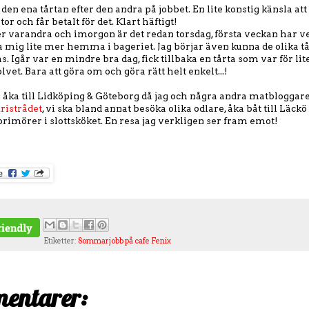
r den ena tårtan efter den andra på jobbet. En lite konstig känsla att
rtor och får betalt för det. Klart häftigt!
 varandra och imorgon är det redan torsdag, första veckan har ver
 mig lite mer hemma i bageriet. Jag börjar även kunna de olika tå
s. Igår var en mindre bra dag, fick tillbaka en tårta som var för li
vet. Bara att göra om och göra rätt helt enkelt...!
g åka till Lidköping & Göteborg då jag och några andra matbloggar
ristrådet
, vi ska bland annat besöka olika odlare, åka båt till Läckö
rimörer i slottsköket. En resa jag verkligen ser fram emot!
Etiketter:
Sommarjobb på cafe Fenix
entarer: