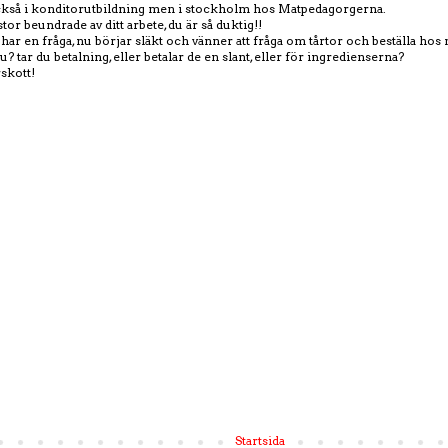
också i konditorutbildning men i stockholm hos Matpedagorgerna.
stor beundrade av ditt arbete, du är så duktig!!
g har en fråga, nu börjar släkt och vänner att fråga om tårtor och beställa hos
u? tar du betalning, eller betalar de en slant, eller för ingredienserna?
rskott!
Startsida