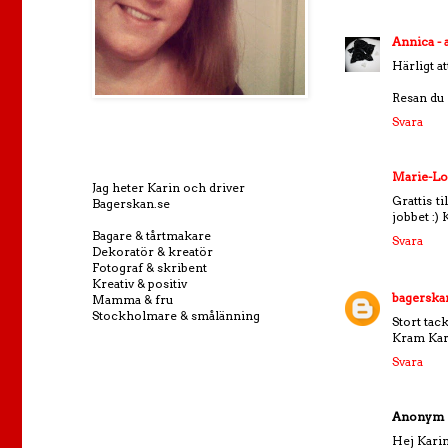
Annica -
Härligt a
Resan du 
Svara
Marie-Lo
Jag heter Karin och driver
Grattis t
Bagerskan.se
jobbet :)
Bagare & tårtmakare
Svara
Dekoratör & kreatör
Fotograf & skribent
Kreativ & positiv
bagerska
Mamma & fru
Stockholmare & smålänning
Stort tac
Kram Kar
Svara
Anonym
Hej Karin