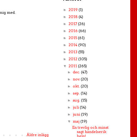
2019
(1)
►
 mig med.
2018
(4)
►
2017
(26)
►
2016
(66)
►
2015
(61)
►
2014
(90)
►
2013
(55)
►
2012
(105)
►
2011
(265)
▼
dec.
(47)
►
nov.
(20)
►
okt.
(20)
►
sep.
(14)
►
aug.
(15)
►
juli
(14)
►
juni
(19)
►
maj
(19)
▼
En trevlig och minst
sagt händelserik
Äldre inlägg
helg!