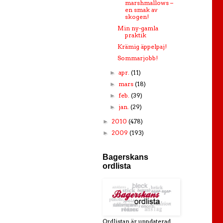
marshmallows –
en smak av
skogen!
Min ny-gamla
praktik
Krämig äppelpaj!
Sommarjobb!
apr.
(11)
►
mars
(18)
►
feb.
(39)
►
jan.
(29)
►
2010
(478)
►
2009
(193)
►
Bagerskans
ordlista
Ordlistan är uppdaterad