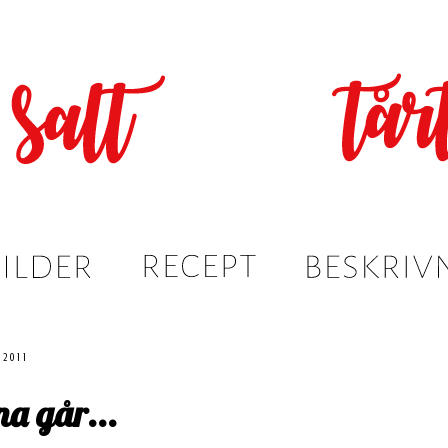
 2011
a går...