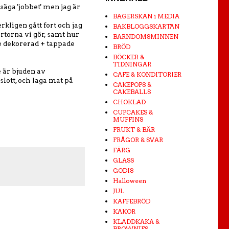
 säga 'jobbet' men jag är
BAGERSKAN i MEDIA
kligen gått fort och jag
BAKBLOGGSKARTAN
rtorna vi gör, samt hur
BARNDOMSMINNEN
te dekorerad + tappade
BRÖD
BÖCKER &
TIDNINGAR
e är bjuden av
CAFE & KONDITORIER
 slott, och laga mat på
CAKEPOPS &
CAKEBALLS
CHOKLAD
CUPCAKES &
MUFFINS
FRUKT & BÄR
FRÅGOR & SVAR
FÄRG
GLASS
GODIS
Halloween
JUL
KAFFEBRÖD
KAKOR
KLADDKAKA &
BROWNIES