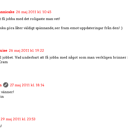
 annicake
26 maj 2011 kl. 10:45
tt få jobba med det roligaste man vet!
ska göra låter väldigt spännande, ser fram emot uppdateringar från den! :)
uise
26 maj 2011 kl. 19:22
ill jobbet. Vad underbart att få jobba med något som man verkligen brinner för,
 Kram
n
27 maj 2011 kl. 18:14
k vänner!
in
29 maj 2011 kl. 23:53
!