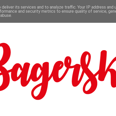
deliver its services and to analyze traffic. Your IP address and
formance and security metrics to ensure quality of service, ge
 abuse.