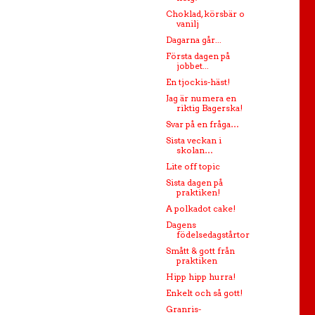
Choklad, körsbär o
vanilj
Dagarna går...
Första dagen på
jobbet...
En tjockis-häst!
Jag är numera en
riktig Bagerska!
Svar på en fråga…
Sista veckan i
skolan…
Lite off topic
Sista dagen på
praktiken!
A polkadot cake!
Dagens
födelsedagstårtor
Smått & gott från
praktiken
Hipp hipp hurra!
Enkelt och så gott!
Granris-