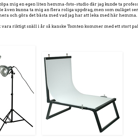
 köpa mig en egen liten hemma-foto-studio där jag kunde ta profes
lle även kunna ta mig an flera roliga uppdrag, men som nuläget ser 
ra och göra det bästa med vad jag har att leka med här hemma.
 att vara riktigt snäll i år så kanske Tomten kommer med ett stort p