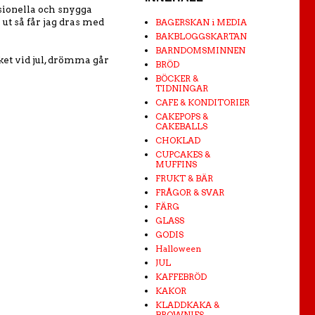
sionella och snygga
ut så får jag dras med
BAGERSKAN i MEDIA
BAKBLOGGSKARTAN
BARNDOMSMINNEN
aket vid jul, drömma går
BRÖD
BÖCKER &
TIDNINGAR
CAFE & KONDITORIER
CAKEPOPS &
CAKEBALLS
CHOKLAD
CUPCAKES &
MUFFINS
FRUKT & BÄR
FRÅGOR & SVAR
FÄRG
GLASS
GODIS
Halloween
JUL
KAFFEBRÖD
KAKOR
KLADDKAKA &
BROWNIES