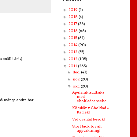
2019
(1)
►
2018
(4)
►
2017
(26)
►
2016
(66)
►
2015
(61)
►
2014
(90)
►
2013
(55)
►
näll i år! ;)
2012
(105)
►
2011
(265)
▼
dec.
(47)
►
nov.
(20)
►
okt.
(20)
▼
Apelsinkladdkaka
med
 så många andra har.
chokladganache
Körsbär ♥ Choklad =
Kärlek!
Vid oväntat besök!
Stort tack för all
uppvaktning!