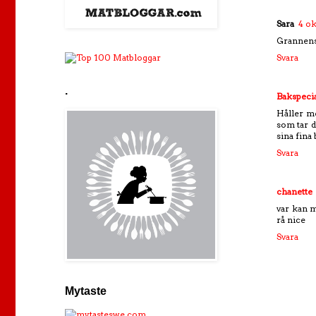
Sara
4 ok
Grannens
Svara
.
Bakspecia
Håller me
som tar d
sina fina
Svara
chanette
var kan m
rå nice
Svara
Mytaste