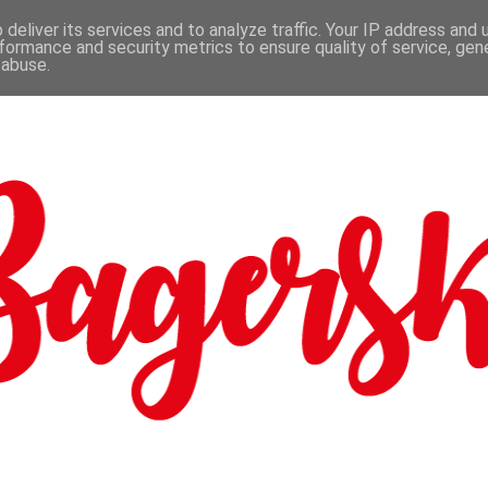
deliver its services and to analyze traffic. Your IP address and
formance and security metrics to ensure quality of service, ge
 abuse.