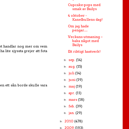
Cupcake-pops med
smak av Bailys
4 oktober -
Kanelbullens dag!
Om jag hade
pengar…
Veckans utmaning –
baka något med
Bailys
 det handlar nog mer om vem
 lite sjyssta grejer att fota
Ett riktigt hastverk!
sep.
(14)
►
aug.
(15)
►
juli
(14)
►
juni
(19)
►
n ett sån borde skulle vara
maj
(19)
►
apr.
(11)
►
mars
(18)
►
feb.
(39)
►
jan.
(29)
►
2010
(478)
►
2009
(193)
►