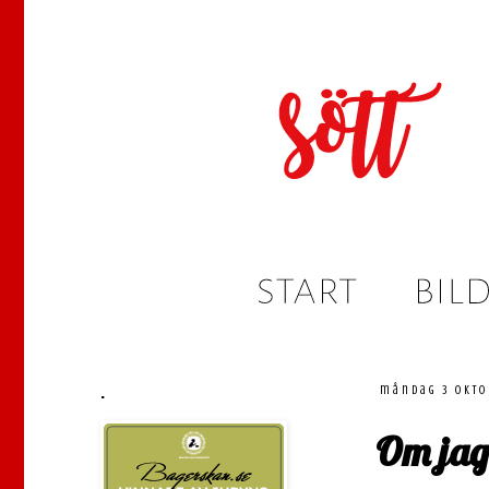
.
måndag 3 okto
Om jag