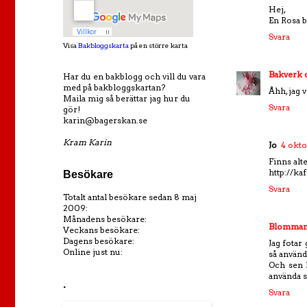
Hej,
En Rosa 
Svara
Visa
Bakbloggskarta
på en större karta
Bakverk 
Har du en bakblogg och vill du vara
med på bakbloggskartan?
Åhh, jag 
Maila mig så berättar jag hur du
Svara
gör!
karin@bagerskan.se
Kram Karin
Jo
4 okto
Finns alt
http://ka
Besökare
Svara
Totalt antal besökare sedan 8 maj
2009:
Månadens besökare:
Blomma
Veckans besökare:
Dagens besökare:
Jag fotar
Online just nu:
så använd
Och sen 
använda s
.
Svara