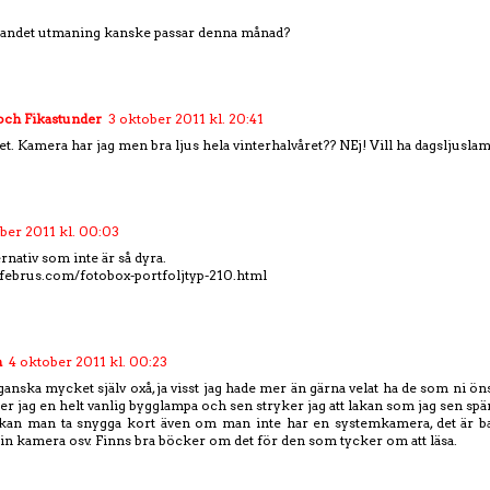
bandet utmaning kanske passar denna månad?
och Fikastunder
3 oktober 2011 kl. 20:41
vet. Kamera har jag men bra ljus hela vinterhalvåret?? NEj! Vill ha dagsljuslam
ber 2011 kl. 00:03
ernativ som inte är så dyra.
ffebrus.com/fotobox-portfoljtyp-210.html
n
4 oktober 2011 kl. 00:23
 ganska mycket själv oxå, ja visst jag hade mer än gärna velat ha de som ni ön
er jag en helt vanlig bygglampa och sen stryker jag att lakan som jag sen spä
kan man ta snygga kort även om man inte har en systemkamera, det är bar
in kamera osv. Finns bra böcker om det för den som tycker om att läsa.