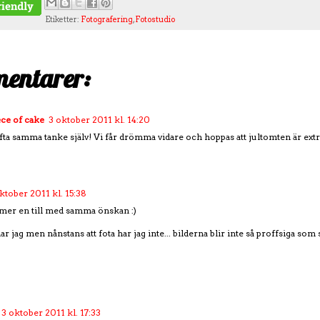
Etiketter:
Fotografering
,
Fotostudio
entarer:
ce of cake
3 oktober 2011 kl. 14:20
ta samma tanke själv! Vi får drömma vidare och hoppas att jultomten är extra s
ktober 2011 kl. 15:38
er en till med samma önskan :)
r jag men nånstans att fota har jag inte... bilderna blir inte så proffsiga som
3 oktober 2011 kl. 17:33