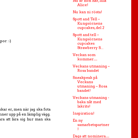
Nu är hon här, lilla
Alice!
Nu kan ni rösta!
Spott and Tell –
Kungsörnens
cupcakes, del 2
Spott and tell –
Kungsörnens
por :-)
cupcakes
Strawberry S...
Veckan som
kommer…
Veckans utmaning –
Rosa bandet
Sneakpeak på
Veckans
utmaning – Rosa
bandet!
Veckans utmaning -
baka nåt med
lakrits!
skar er, men när jag ska fota
Inspiration!
nner upp på en lämplig vägg.
a att lära sig hur man ska
En ny
samarbetspartner
!
Dags att nominera…