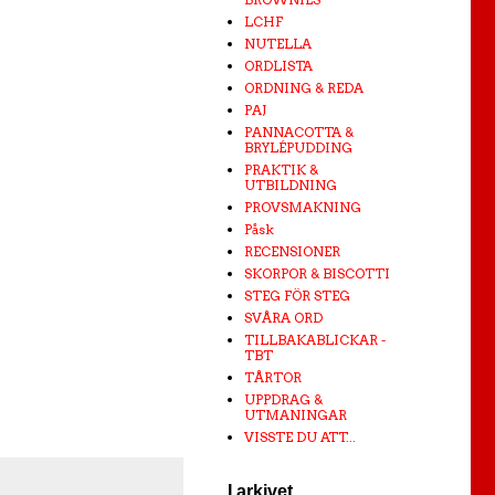
LCHF
NUTELLA
ORDLISTA
ORDNING & REDA
PAJ
PANNACOTTA &
BRYLÉPUDDING
PRAKTIK &
UTBILDNING
PROVSMAKNING
Påsk
RECENSIONER
SKORPOR & BISCOTTI
STEG FÖR STEG
SVÅRA ORD
TILLBAKABLICKAR -
TBT
TÅRTOR
UPPDRAG &
UTMANINGAR
VISSTE DU ATT...
I arkivet