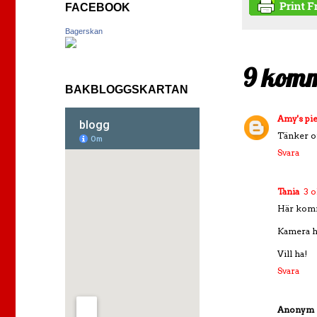
FACEBOOK
Bagerskan
9 komm
BAKBLOGGSKARTAN
Amy's pie
Tänker of
Svara
Tania
3 o
Här komm
Kamera ha
Vill ha!
Svara
Anonym