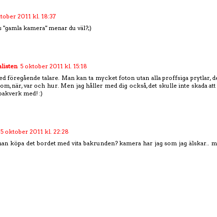
tober 2011 kl. 18:37
 "gamla kamera" menar du väl?;)
listen
5 oktober 2011 kl. 15:18
d föregående talare. Man kan ta mycket foton utan alla proffsiga prytlar,
om, när, var och hur. Men jag håller med dig också, det skulle inte skada att ha
 bakverk med! :)
5 oktober 2011 kl. 22:28
an köpa det bordet med vita bakrunden? kamera har jag som jag älskar.. me