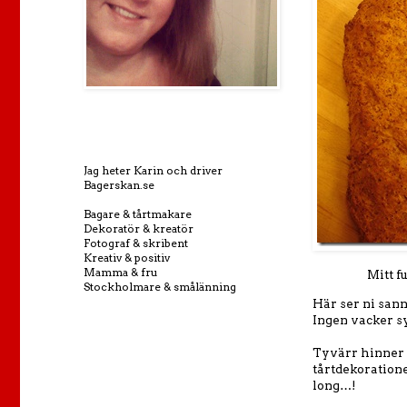
Jag heter Karin och driver
Bagerskan.se
Bagare & tårtmakare
Dekoratör & kreatör
Fotograf & skribent
Kreativ & positiv
Mamma & fru
Mitt ful
Stockholmare & smålänning
Här ser ni sann
Ingen vacker s
Tyvärr hinner j
tårtdekoratione
long…!