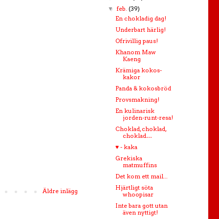
feb.
(39)
▼
En chokladig dag!
Underbart härlig!
Ofrivillig paus!
Khanom Maw
Kaeng
Krämiga kokos-
kakor
Panda & kokosbröd
Provsmakning!
En kulinarisk
jorden-runt-resa!
Choklad, choklad,
choklad…
♥ - kaka
Grekiska
matmuffins
Det kom ett mail...
Hjärtligt söta
Äldre inlägg
whoopisar
Inte bara gott utan
även nyttigt!