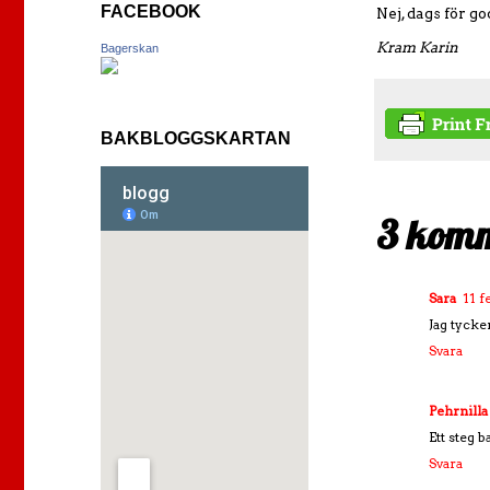
FACEBOOK
Nej, dags för g
Kram Karin
Bagerskan
BAKBLOGGSKARTAN
3 komm
Sara
11 f
Jag tycker
Svara
Pehrnilla
Ett steg b
Svara