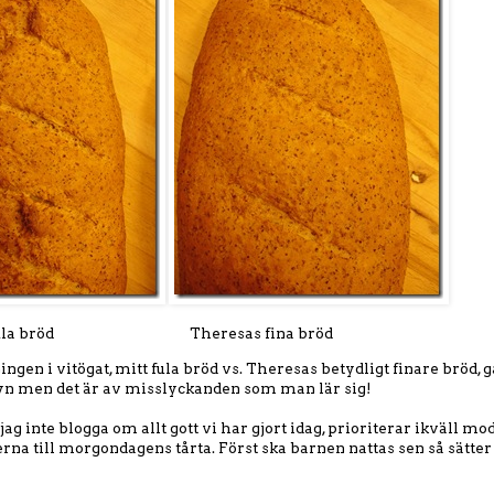
a bröd Theresas fina bröd
ingen i vitögat, mitt fula bröd vs. Theresas betydligt finare bröd, g
yn men det är av misslyckanden som man lär sig!
ag inte blogga om allt gott vi har gjort idag, prioriterar ikväll mo
rna till morgondagens tårta. Först ska barnen nattas sen så sätter j