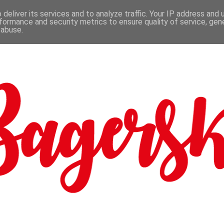
deliver its services and to analyze traffic. Your IP address and
formance and security metrics to ensure quality of service, ge
 abuse.