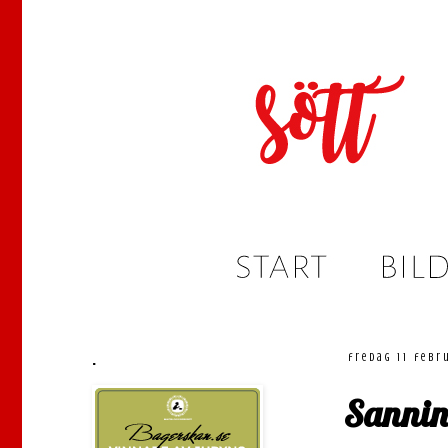
.
fredag 11 febr
Sannin