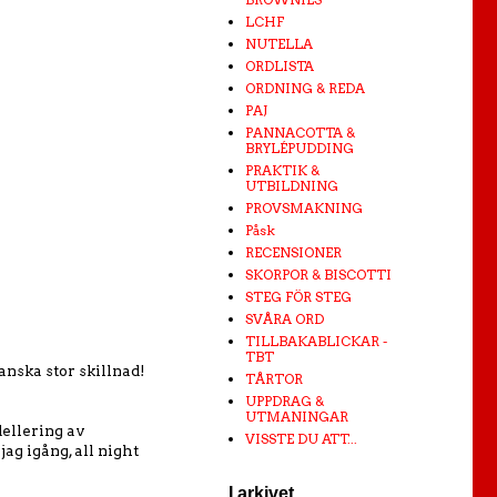
LCHF
NUTELLA
ORDLISTA
ORDNING & REDA
PAJ
PANNACOTTA &
BRYLÉPUDDING
PRAKTIK &
UTBILDNING
PROVSMAKNING
Påsk
RECENSIONER
SKORPOR & BISCOTTI
STEG FÖR STEG
SVÅRA ORD
TILLBAKABLICKAR -
TBT
anska stor skillnad!
TÅRTOR
UPPDRAG &
UTMANINGAR
dellering av
VISSTE DU ATT...
ag igång, all night
I arkivet