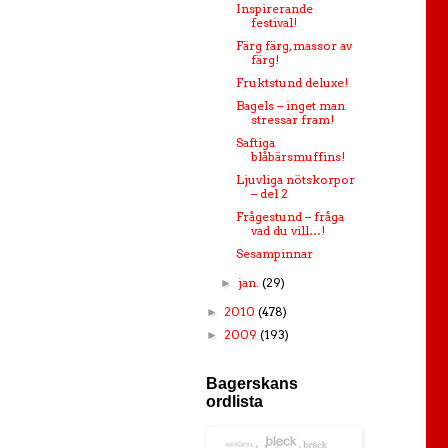
Inspirerande
festival!
Färg färg, massor av
färg!
Fruktstund deluxe!
Bagels – inget man
stressar fram!
Saftiga
blåbärsmuffins!
Ljuvliga nötskorpor
– del 2
Frågestund – fråga
vad du vill…!
Sesampinnar
jan.
(29)
►
2010
(478)
►
2009
(193)
►
Bagerskans
ordlista