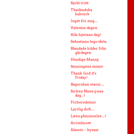
Sjukt trött
Thailändska
bakverk
Inget för mig…
Valentin-dagen
Alla hjärtans dag!
Sebastians lego-tårta
Blandade bilder från
gårdagen
Händige Manny
Sanningens minut.
Thank God it's
Friday!
Bagerskan svarar…
Sicken Nisse pisse
dag...!
Förberedelser
Ljuvlig doft…
Liten påminnelse…!
Aromhuset
Alassio – kyssar