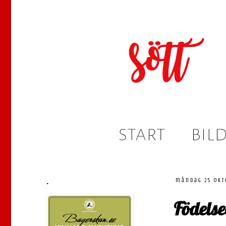
.
måndag 25 okt
Födels