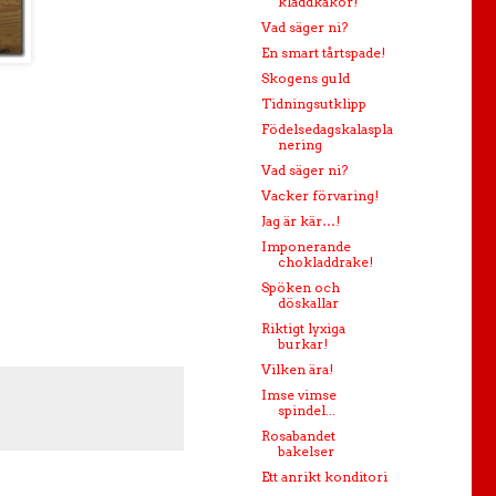
kladdkakor!
Vad säger ni?
En smart tårtspade!
Skogens guld
Tidningsutklipp
Födelsedagskalaspla
nering
Vad säger ni?
Vacker förvaring!
Jag är kär…!
Imponerande
chokladdrake!
Spöken och
döskallar
Riktigt lyxiga
burkar!
Vilken ära!
Imse vimse
spindel...
Rosabandet
bakelser
Ett anrikt konditori