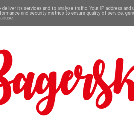
deliver its services and to analyze traffic. Your IP address and
formance and security metrics to ensure quality of service, ge
 abuse.