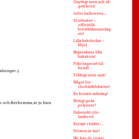
Onyttigt men ack så
gott bröd
Inför halloween…
15 oktober –
officiella
bröstklämmardag
en!
Lilla bakskolan –
Mjöl
Bagerskans lilla
bakskola!
Från bageriet till
kund!
alsonger ;)
Tråkigt men sant!
Något för
chokladälskaren!
En kreativ måndag!
Nötigt goda
en och återkomma, är ju bara
polyneer!
Italienskt oliv-
lantbröd
Recept i bilder…
Hösten är här!
Nu kan du rösta!