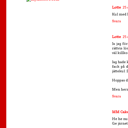
Lotte
25 
Kul med k
Svara
Lotte
25 
Ja jag fö
rättvis l
väl killk
Jag hade k
fack på d
jättekul 
Hoppas din
Men herreg
Svara
MM Cake
He he nu 
Ge järne