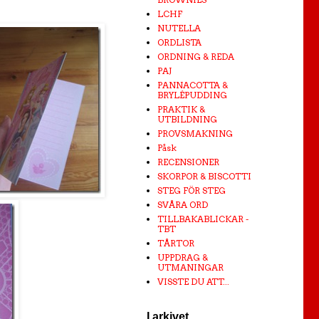
LCHF
NUTELLA
ORDLISTA
ORDNING & REDA
PAJ
PANNACOTTA &
BRYLÉPUDDING
PRAKTIK &
UTBILDNING
PROVSMAKNING
Påsk
RECENSIONER
SKORPOR & BISCOTTI
STEG FÖR STEG
SVÅRA ORD
TILLBAKABLICKAR -
TBT
TÅRTOR
UPPDRAG &
UTMANINGAR
VISSTE DU ATT...
I arkivet