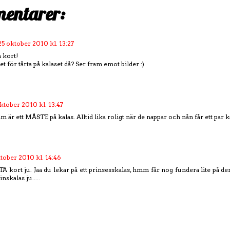
entarer:
25 oktober 2010 kl. 13:27
a kort!
et för tårta på kalaset då? Ser fram emot bilder :)
ktober 2010 kl. 13:47
 är ett MÅSTE på kalas. Alltid lika roligt när de nappar och nån får ett par k
tober 2010 kl. 14:46
 kort ju. Jaa du lekar på ett prinsesskalas, hmm får nog fundera lite på d
inskalas ju.....