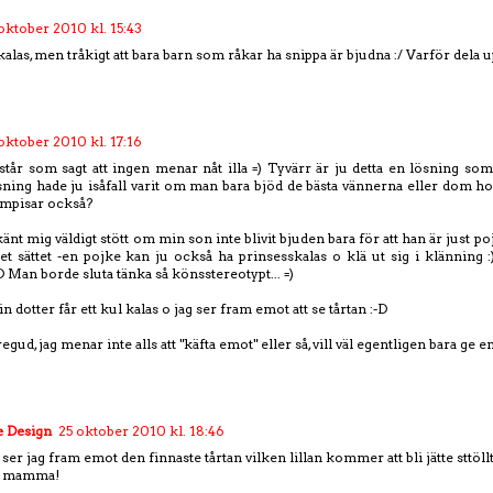
oktober 2010 kl. 15:43
alas, men tråkigt att bara barn som råkar ha snippa är bjudna :/ Varför dela 
oktober 2010 kl. 17:16
rstår som sagt att ingen menar nåt illa =) Tyvärr är ju detta en lösning so
ösning hade ju isåfall varit om man bara bjöd de bästa vännerna eller dom
ompisar också?
änt mig väldigt stött om min son inte blivit bjuden bara för att han är just poj
et sättet -en pojke kan ju också ha prinsesskalas o klä ut sig i klänning
:D Man borde sluta tänka så könsstereotypt... =)
 dotter får ett kul kalas o jag ser fram emot att se tårtan :-D
ud, jag menar inte alls att "käfta emot" eller så, vill väl egentligen bara ge en
 Design
25 oktober 2010 kl. 18:46
ser jag fram emot den finnaste tårtan vilken lillan kommer att bli jätte sttöllt
t mamma!