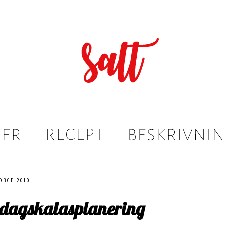
ober 2010
edagskalasplanering