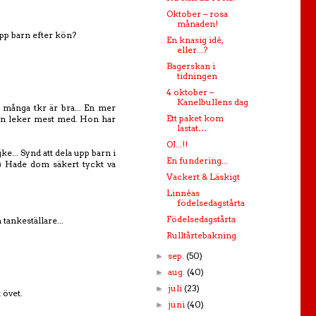
Oktober – rosa
månaden!
upp barn efter kön?
En knasig idé,
eller...?
Bagerskan i
tidningen
4 oktober –
Kanelbullens dag
m många tkr är bra... En mer
Ett paket kom
 hon leker mest med. Hon har
lastat…
OJ...!!
ke... Synd att dela upp barn i
En fundering...
 :) Hade dom säkert tyckt va
Vackert & Läskigt
Linnéas
födelsedagstårta
Födelsedagstårta
 tankeställare...
Rulltårtebakning
sep.
(50)
►
aug.
(40)
►
juli
(23)
►
 övet.
juni
(40)
►