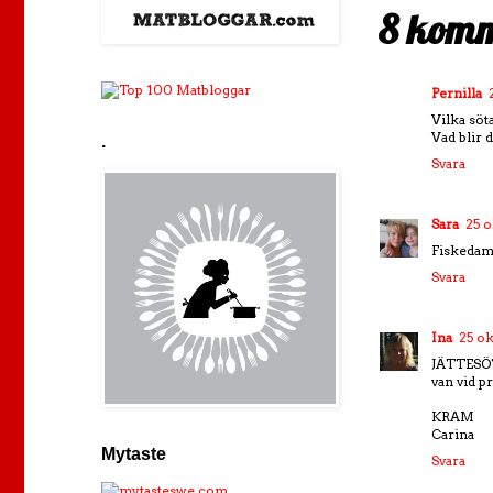
8 komm
Pernilla
Vilka söt
Vad blir d
.
Svara
Sara
25 o
Fiskedamm
Svara
Ina
25 ok
JÄTTESÖTA
van vid pr
KRAM
Carina
Mytaste
Svara