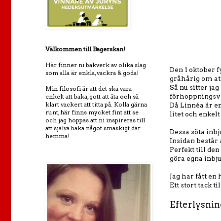
Välkommen till Bagerskan!
Här finner ni bakverk av olika slag
Den 1 oktober f
som alla är enkla, vackra & goda!
gråhårig om att 
Så nu sitter ja
Min filosofi är att det ska vara
förhoppningsvis
enkelt att baka, gott att äta och så
klart vackert att titta på. Kolla gärna
Då Linnéa är en
runt, här finns mycket fint att se
litet och enkelt
och jag hoppas att ni inspireras till
att själva baka något smaskigt där
Dessa söta inbj
hemma!
Insidan består a
Perfekt till de
göra egna inbj
Jag har fått en
Ett stort tack ti
Efterlysnin