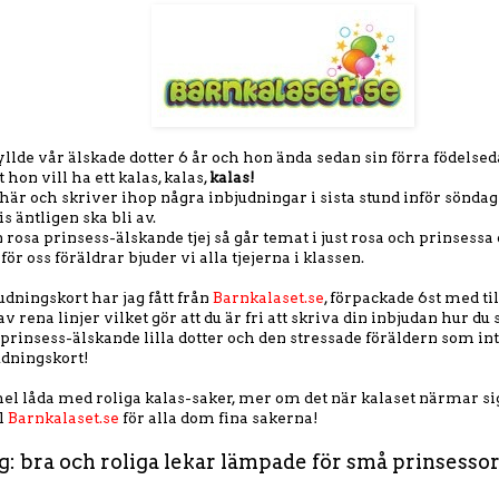
yllde vår älskade dotter 6 år och hon ända sedan sin förra födelsed
hon vill ha ett kalas, kalas,
kalas!
g här och skriver ihop några inbjudningar i sista stund inför söndag
 äntligen ska bli av.
 rosa prinsess-älskande tjej så går temat i just rosa och prinsessa 
 för oss föräldrar bjuder vi alla tjejerna i klassen.
udningskort har jag fått från
Barnkalaset.se
, förpackade 6st med ti
v rena linjer vilket gör att du är fri att skriva din inbjudan hur du s
n prinsess-älskande lilla dotter och den stressade föräldern som inte
udningskort!
 hel låda med roliga kalas-saker, mer om det när kalaset närmar si
ll
Barnkalaset.se
för alla dom fina sakerna!
g: bra och roliga lekar lämpade för små prinsessor