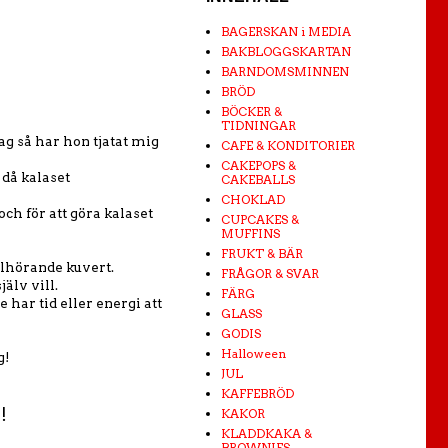
BAGERSKAN i MEDIA
BAKBLOGGSKARTAN
BARNDOMSMINNEN
BRÖD
BÖCKER &
TIDNINGAR
ag så har hon tjatat mig
CAFE & KONDITORIER
CAKEPOPS &
 då kalaset
CAKEBALLS
CHOKLAD
och för att göra kalaset
CUPCAKES &
MUFFINS
FRUKT & BÄR
llhörande kuvert.
FRÅGOR & SVAR
jälv vill.
FÄRG
 har tid eller energi att
GLASS
GODIS
Halloween
g!
JUL
KAFFEBRÖD
!
KAKOR
KLADDKAKA &
BROWNIES