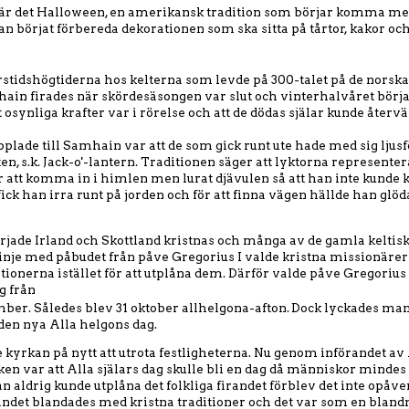
 är det Halloween, en amerikansk tradition som börjar komma mer
lan börjat förbereda dekorationen som ska sitta på tårtor, kakor oc
rstidshögtiderna hos kelterna som levde på 300-talet på de norska
in firades när skördesäsongen var slut och vinterhalvåret börja
t osynliga krafter var i rörelse och att de dödas själar kunde återvä
pplade till Samhain var att de som gick runt ute hade med sig lju
en, s.k. Jack-o'-lantern. Traditionen säger att lyktorna represent
ör att komma in i himlen men lurat djävulen så att han inte kunde
t fick han irra runt på jorden och för att finna vägen hällde han glö
rjade Irland och Skottland kristnas och många av de gamla keltis
linje med påbudet från påve Gregorius I valde kristna missionärer
tionerna istället för att utplåna dem. Därför valde påve Gregorius II
g från
mber. Således blev 31 oktober allhelgona-afton.
Dock lyckades man 
en nya Alla helgons dag.
 kyrkan på nytt att utrota festligheterna. Nu genom införandet av 
 var att Alla själars dag skulle bli en dag då människor mindes 
aldrig kunde utplåna det folkliga firandet förblev det inte opåver
ndet blandades med kristna traditioner och det var som en blandn