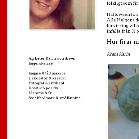
folkligt som fi
Halloween firas
Alla Helgons da
förvirring vilk
infalla från 31
Hur firar n
Kram Karin
Jag heter Karin och driver
Bagerskan.se
Bagare & tårtmakare
Dekoratör & kreatör
Fotograf & skribent
Kreativ & positiv
Mamma & fru
Stockholmare & smålänning