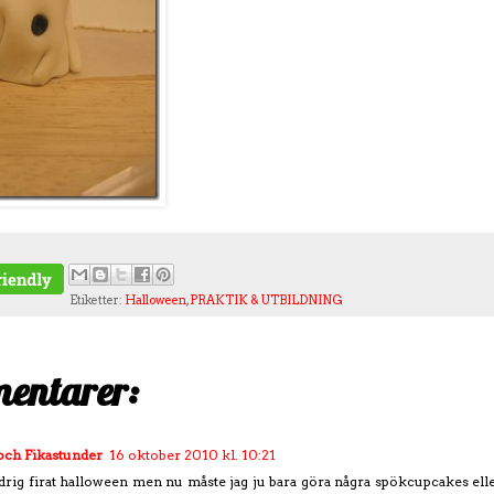
Etiketter:
Halloween
,
PRAKTIK & UTBILDNING
entarer:
och Fikastunder
16 oktober 2010 kl. 10:21
ldrig firat halloween men nu måste jag ju bara göra några spökcupcakes eller