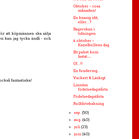
Oktober – rosa
månaden!
En knasig idé,
eller...?
Bagerskan i
 för att köpmännen ska sälja
tidningen
nen kan jag tycka ändå - och
4 oktober –
Kanelbullens dag
Ett paket kom
lastat…
OJ...!!
En fundering...
Vackert & Läskigt
också fantastiska!
Linnéas
födelsedagstårta
Födelsedagstårta
Rulltårtebakning
sep.
(50)
►
aug.
(40)
►
juli
(23)
►
juni
(40)
►