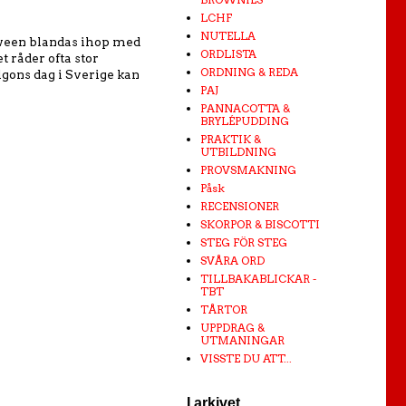
LCHF
NUTELLA
loween blandas ihop med
ORDLISTA
 råder ofta stor
ORDNING & REDA
lgons dag i Sverige kan
PAJ
PANNACOTTA &
BRYLÉPUDDING
PRAKTIK &
UTBILDNING
PROVSMAKNING
Påsk
RECENSIONER
SKORPOR & BISCOTTI
STEG FÖR STEG
SVÅRA ORD
TILLBAKABLICKAR -
TBT
TÅRTOR
UPPDRAG &
UTMANINGAR
VISSTE DU ATT...
I arkivet