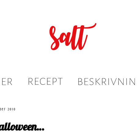
ber 2010
halloween…