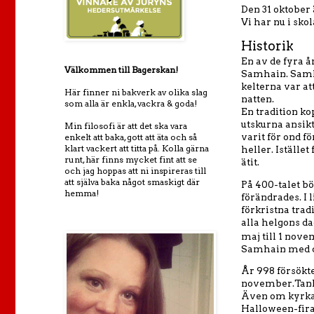
Den 31 oktober
Vi har nu i sko
Historik
En av de fyra å
Välkommen till Bagerskan!
Samhain. Samha
kelterna var at
Här finner ni bakverk av olika slag
natten.
som alla är enkla, vackra & goda!
En tradition ko
utskurna ansikt
Min filosofi är att det ska vara
varit för ond f
enkelt att baka, gott att äta och så
klart vackert att titta på. Kolla gärna
heller. Iställe
runt, här finns mycket fint att se
ätit.
och jag hoppas att ni inspireras till
att själva baka något smaskigt där
På 400-talet bö
hemma!
förändrades. I 
förkristna tradi
alla helgons da
maj till 1 nove
Samhain med d
År 998 försökte
november.Tanken
Även om kyrkan 
Halloween-fira