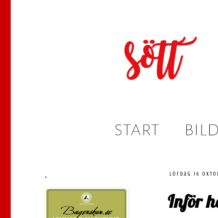
.
lördag 16 okto
Inför 