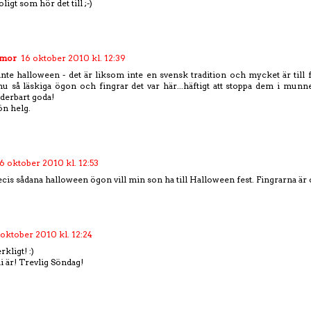
igt som hör det till ;-)
rmor
16 oktober 2010 kl. 12:39
 inte halloween - det är liksom inte en svensk tradition och mycket är till
 hu så läskiga ögon och fingrar det var här...häftigt att stoppa dem i mun
derbart goda!
ön helg.
6 oktober 2010 kl. 12:53
cis sådana halloween ögon vill min son ha till Halloween fest. Fingrarna är 
 oktober 2010 kl. 12:24
rkligt! :)
i är! Trevlig Söndag!