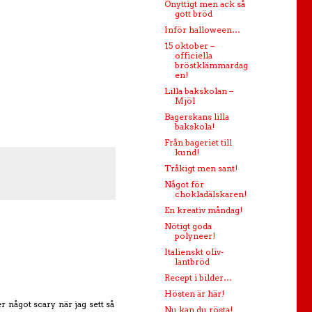
Onyttigt men ack så
gott bröd
Inför halloween…
15 oktober –
officiella
bröstklämmardag
en!
Lilla bakskolan –
Mjöl
Bagerskans lilla
bakskola!
Från bageriet till
kund!
Tråkigt men sant!
Något för
chokladälskaren!
En kreativ måndag!
Nötigt goda
polyneer!
Italienskt oliv-
lantbröd
Recept i bilder…
Hösten är här!
 något scary när jag sett så
Nu kan du rösta!