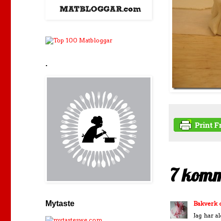
.
7 komm
Mytaste
Bakverk 
Jag har a