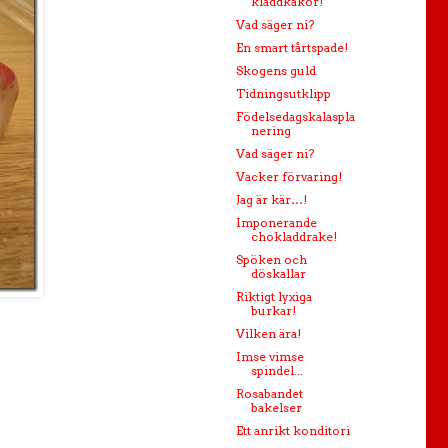
kladdkakor!
Vad säger ni?
En smart tårtspade!
Skogens guld
Tidningsutklipp
Födelsedagskalaspla
nering
Vad säger ni?
Vacker förvaring!
Jag är kär…!
Imponerande
chokladdrake!
Spöken och
döskallar
Riktigt lyxiga
burkar!
Vilken ära!
Imse vimse
spindel...
Rosabandet
bakelser
Ett anrikt konditori