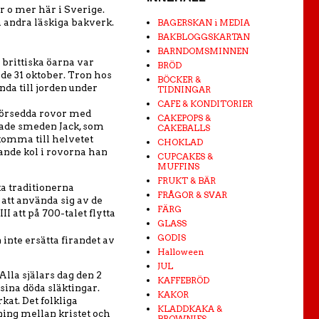
 o mer här i Sverige.
h andra läskiga bakverk.
BAGERSKAN i MEDIA
BAKBLOGGSKARTAN
BARNDOMSMINNEN
 brittiska öarna var
BRÖD
de 31 oktober. Tron hos
BÖCKER &
nda till jorden under
TIDNINGAR
CAFE & KONDITORIER
sförsedda rovor med
CAKEPOPS &
erade smeden Jack, som
CAKEBALLS
 komma till helvetet
CHOKLAD
dande kol i rovorna han
CUPCAKES &
MUFFINS
FRUKT & BÄR
ka traditionerna
FRÅGOR & SVAR
 att använda sig av de
FÄRG
I att på 700-talet flytta
GLASS
GODIS
inte ersätta firandet av
Halloween
JUL
Alla själars dag den 2
KAFFEBRÖD
sina döda släktingar.
KAKOR
kat. Det folkliga
KLADDKAKA &
ing mellan kristet och
BROWNIES