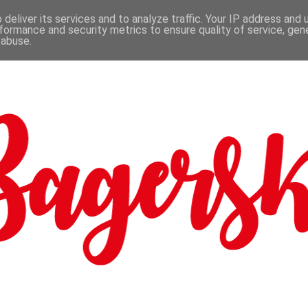
deliver its services and to analyze traffic. Your IP address and
formance and security metrics to ensure quality of service, ge
 abuse.