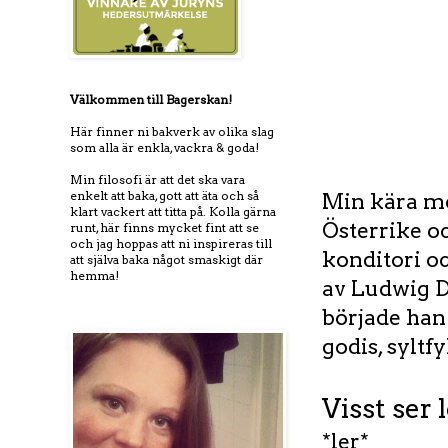
Välkommen till Bagerskan!
Här finner ni bakverk av olika slag
som alla är enkla, vackra & goda!
Min filosofi är att det ska vara
enkelt att baka, gott att äta och så
Min kära mor
klart vackert att titta på. Kolla gärna
Österrike o
runt, här finns mycket fint att se
och jag hoppas att ni inspireras till
konditori oc
att själva baka något smaskigt där
hemma!
av Ludwig D
började han
godis, syltf
Visst ser
*ler*