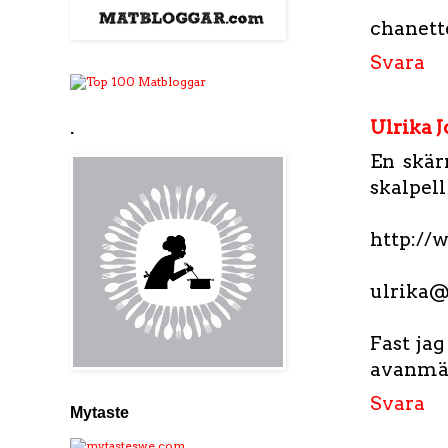
chanet
Svara
Ulrika 
.
En skär
skalpell
http://
ulrika
Fast jag
avanmä
Svara
Mytaste