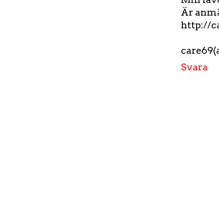
Är anmäl
http://
care69(a
Svara