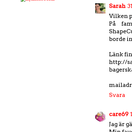
Sarah
3
Vilken p
På fam
ShapeCu
borde in
Länk fin
http://
bagersk
mailadre
Svara
care69
Jag är 
Min fav