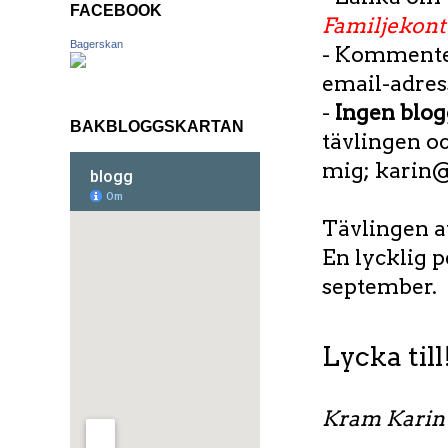
FACEBOOK
Familjekont
Bagerskan
- Kommenter
email-adress
-
Ingen blo
BAKBLOGGSKARTAN
tävlingen o
mig; karin@
Tävlingen a
En lycklig p
september.
Lycka till
Kram Karin