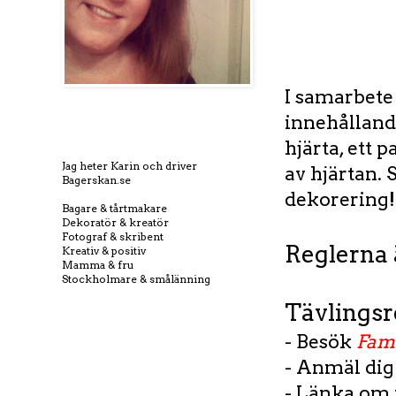
I samarbet
innehållande
hjärta, ett 
Jag heter Karin och driver
av hjärtan. 
Bagerskan.se
dekorering!
Bagare & tårtmakare
Dekoratör & kreatör
Fotograf & skribent
Reglerna 
Kreativ & positiv
Mamma & fru
Stockholmare & smålänning
Tävlingsr
- Besök
Fami
- Anmäl dig 
- Länka om t