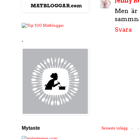
Jenny 
Men är 
sammna
Svara
.
Mytaste
Senaste inlägg