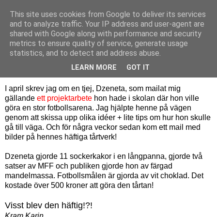
This site uses cookies from Google to deliver its services
Bagerskan
and to analyze traffic. Your IP address and user-agent are
shared with Google along with performance and security
metrics to ensure quality of service, generate usage
statistics, and to detect and address abuse.
tisdag 1 juni 2010
Fotbollsarenan
LEARN MORE
GOT IT
I april skrev jag om en tjej, Dzeneta, som mailat mig
gällande
ett projektarbete
hon hade i skolan där hon ville
göra en stor fotbollsarena. Jag hjälpte henne på vägen
genom att skissa upp olika idéer + lite tips om hur hon skulle
gå till väga. Och för några veckor sedan kom ett mail med
bilder på hennes häftiga tårtverk!
Dzeneta gjorde 11 sockerkakor i en långpanna, gjorde två
satser av MFF och publiken gjorde hon av färgad
mandelmassa. Fotbollsmålen är gjorda av vit choklad. Det
kostade över 500 kroner att göra den tårtan!
Visst blev den häftig!?!
Kram Karin