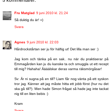
5 kommentarer:
Fru Matglad
9 juni 2010 kl. 21:24
Så duktig du är! =)
Svara
Agnes
9 juni 2010 kl. 22:03
Hårdrockstårtan ser ju för häftig ut! Det lilla man ser :)
Jag kom och tänka på en sak.. nu när du praktiserar på
Emmagården kan ju du kanske ta och smuggla ut ett recept
till mig? Hahaha! Äääälskar deras varma räksmörgåsar!
Sv: Är ni sugna på en till? Liam får nog vänta på ett syskon
tror jag. Känner att jag måste hitta ett jobb först (hur nu det
ska gå till?). Men hade Simon frågat så hade jag inte tackat
nig till en liten bebis :)
Kram
Svara