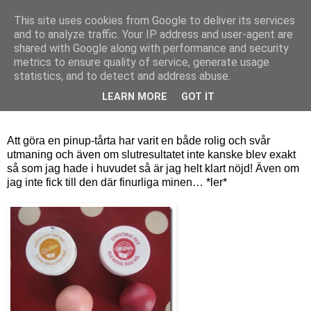
This site uses cookies from Google to deliver its services
Bagerskan
and to analyze traffic. Your IP address and user-agent are
shared with Google along with performance and security
metrics to ensure quality of service, generate usage
statistics, and to detect and address abuse.
tisdag 10 augusti 2010
Pinup-tårta
LEARN MORE
GOT IT
Att göra en pinup-tårta har varit en både rolig och svår
utmaning och även om slutresultatet inte kanske blev exakt
så som jag hade i huvudet så är jag helt klart nöjd! Även om
jag inte fick till den där finurliga minen… *ler*