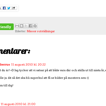
Etiketter:
Mässor o utställningar
entarer:
ckerrus
11 augusti 2010 kl. 20:22
 du är! =D Jag tycker att vi satsar på att både vara där och ställa ut till nästa år, 
e ju dit så det ska bli superkul att få se bilder på montern sen =)
 till dig!
11 augusti 2010 kl. 21:00