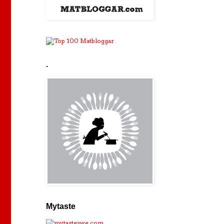
.
Mytaste