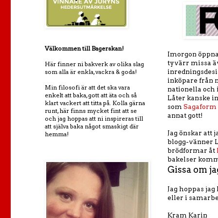
Välkommen till Bagerskan!
Imorgon öppna
tyvärr missa ä
Här finner ni bakverk av olika slag
inredningsdesi
som alla är enkla, vackra & goda!
inköpare från 
Min filosofi är att det ska vara
nationella och
enkelt att baka, gott att äta och så
Låter kanske in
klart vackert att titta på. Kolla gärna
som
Sagaform
runt, här finns mycket fint att se
annat gott!
och jag hoppas att ni inspireras till
att själva baka något smaskigt där
Jag önskar att 
hemma!
blogg-vänner L
brödformar åt
bakelser komme
Gissa om jag
Jag hoppas jag
eller i samarb
Kram Karin