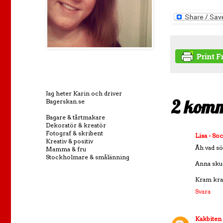
Jag heter Karin och driver
2 komm
Bagerskan.se
Bagare & tårtmakare
Dekoratör & kreatör
Fotograf & skribent
Lisa - So
Kreativ & positiv
Åh vad söt
Mamma & fru
Stockholmare & smålänning
Anna skull
Kram kram
Svara
Kakbiten