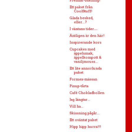
Premiär-bakning!
Ett paket från
CoolStuff!
Glada besked,
eller...?
I väntans tider…
Äntligen är den här!
Inspirerande kors
Cupcakes med
äppelsmak,
äppelkompott &
vaniljmouss...
Ett lite annorlunda
paket
Formex-mässan
Pinup-tårta
Café Chokladbollen
Jag längtar...
Vill ha...
Skissning pågår...
Ett oväntat paket
Hipp hipp hurra!!!