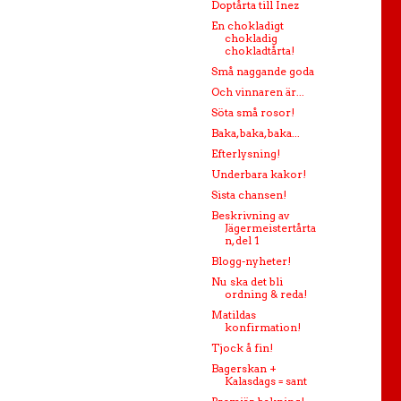
Doptårta till Inez
En chokladigt
chokladig
chokladtårta!
Små naggande goda
Och vinnaren är...
Söta små rosor!
Baka, baka, baka...
Efterlysning!
Underbara kakor!
Sista chansen!
Beskrivning av
Jägermeistertårta
n, del 1
Blogg-nyheter!
Nu ska det bli
ordning & reda!
Matildas
konfirmation!
Tjock å fin!
Bagerskan +
Kalasdags = sant