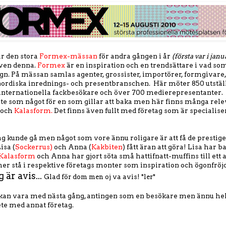
r den stora
Formex-mässan
för andra gången i år
(första var i janu
ven denna.
Formex
är en inspiration och en trendsättare i vad som
gn. På mässan samlas agenter, grossister, importörer, formgivare
nordiska inrednings- och presentbranschen. Här möter 850 utstäl
 internationella fackbesökare och över 700 medierepresentanter.
te som något för en som gillar att baka men här finns många rele
och
Kalasform.
Det finns även fullt med företag som är specialis
jag kunde gå men något som vore ännu roligare är att få de presti
isa (
Sockerrus)
och Anna (
Kakbiten
) fått äran att göra! Lisa har b
Kalasform
och Anna har gjort söta små hattifnatt-muffins till ett 
r stå i respektive företags monter som inspiration och ögonfröjd
 är avis...
Glad för dom men oj va avis!
*ler*
 kan vara med nästa gång, antingen som en besökare men ännu hel
ete med annat företag.