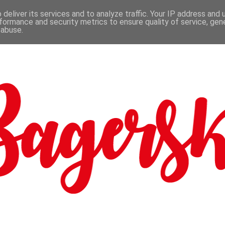
deliver its services and to analyze traffic. Your IP address and
formance and security metrics to ensure quality of service, ge
 abuse.