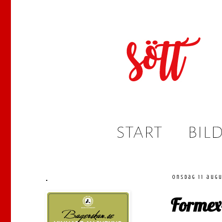
.
onsdag 11 augu
Formex