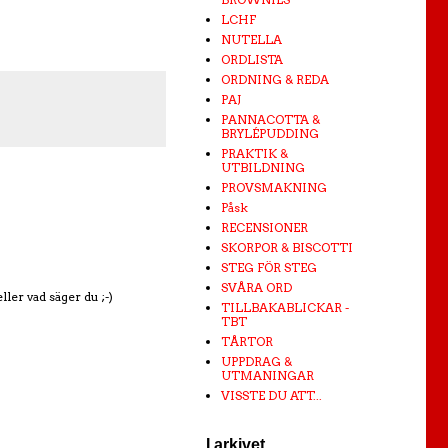
LCHF
NUTELLA
ORDLISTA
ORDNING & REDA
PAJ
PANNACOTTA &
BRYLÉPUDDING
PRAKTIK &
UTBILDNING
PROVSMAKNING
Påsk
RECENSIONER
SKORPOR & BISCOTTI
STEG FÖR STEG
SVÅRA ORD
eller vad säger du ;-)
TILLBAKABLICKAR -
TBT
TÅRTOR
UPPDRAG &
UTMANINGAR
VISSTE DU ATT...
I arkivet