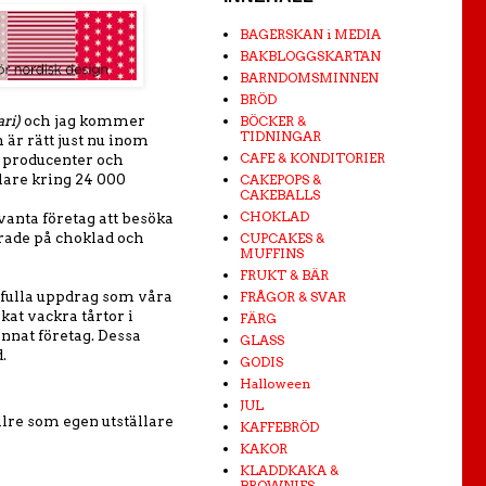
BAGERSKAN i MEDIA
BAKBLOGGSKARTAN
BARNDOMSMINNEN
BRÖD
ari)
och jag kommer
BÖCKER &
TIDNINGAR
 är rätt just nu inom
CAFE & KONDITORIER
, producenter och
lare kring 24 000
CAKEPOPS &
CAKEBALLS
CHOKLAD
vanta företag att besöka
erade på choklad och
CUPCAKES &
MUFFINS
FRUKT & BÄR
gefulla uppdrag som våra
FRÅGOR & SVAR
akat vackra tårtor i
FÄRG
annat företag. Dessa
GLASS
.
GODIS
Halloween
JUL
lre som egen utställare
KAFFEBRÖD
KAKOR
KLADDKAKA &
BROWNIES