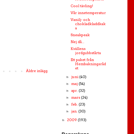
Cool tävling!
Vår innetemperatur
Vanilj- och
chokladkladdkak
a
Sneakpeak
Nej då...
Kvällens
jordgubbstårta
Ett paket från
Hembakningsråd
et
Äldre inlägg
juni
(40)
►
maj
(54)
►
apr.
(32)
►
mars
(24)
►
feb.
(23)
►
jan.
(30)
►
2009
(193)
►