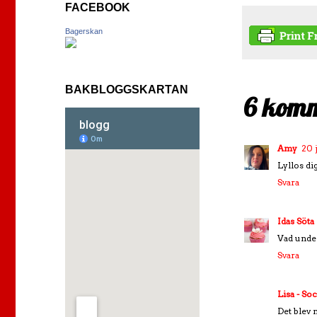
FACEBOOK
Bagerskan
BAKBLOGGSKARTAN
6 komm
Amy
20 
Lyllos dig
Svara
Idas Söta
Vad under
Svara
Lisa - So
Det blev 