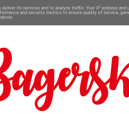
deliver its services and to analyze traffic. Your IP address and
formance and security metrics to ensure quality of service, ge
 abuse.