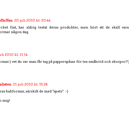
fluffan
20 juli 2010 kl. 20:44
cket fint, har aldrig testat deras produkter, men hört att de skall vara
ormar någon dag.
uli 2010 kl. 11:14
ormar:) vet du var man får tag på papperspåsar för tex småbröd och skorpor?:
alisten
21 juli 2010 kl. 15:28
ras bakformar, särskilt de med "spets". :-)
n mig!