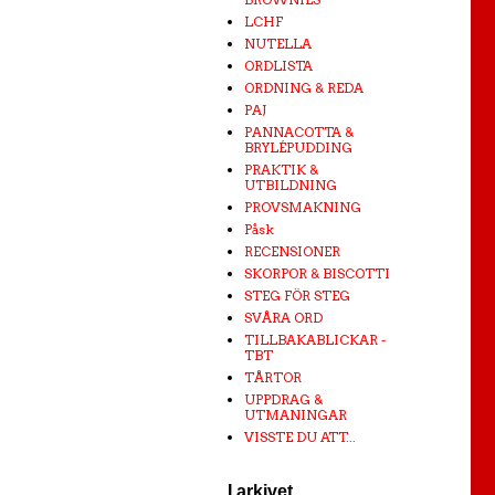
LCHF
NUTELLA
ORDLISTA
ORDNING & REDA
PAJ
PANNACOTTA &
BRYLÉPUDDING
PRAKTIK &
UTBILDNING
PROVSMAKNING
Påsk
RECENSIONER
SKORPOR & BISCOTTI
STEG FÖR STEG
SVÅRA ORD
TILLBAKABLICKAR -
TBT
TÅRTOR
UPPDRAG &
UTMANINGAR
VISSTE DU ATT...
I arkivet