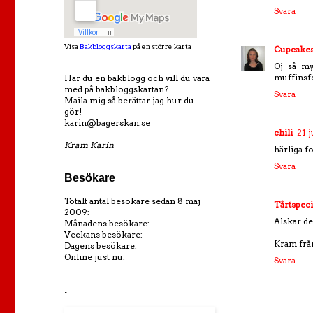
Svara
Visa
Bakbloggskarta
på en större karta
Cupcakes
Oj så my
muffinsf
Har du en bakblogg och vill du vara
med på bakbloggskartan?
Svara
Maila mig så berättar jag hur du
gör!
karin@bagerskan.se
chili
21 j
Kram Karin
härliga f
Svara
Besökare
Totalt antal besökare sedan 8 maj
Tårtspeci
2009:
Älskar de
Månadens besökare:
Veckans besökare:
Kram frå
Dagens besökare:
Online just nu:
Svara
.