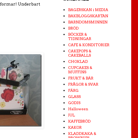
sformar! Underbart
BAGERSKAN i MEDIA
BAKBLOGGSKARTAN
BARNDOMSMINNEN
BRÖD
BÖCKER &
TIDNINGAR
CAFE & KONDITORIER
CAKEPOPS &
CAKEBALLS
CHOKLAD
CUPCAKES &
MUFFINS
FRUKT & BÄR
FRÅGOR & SVAR
FÄRG
GLASS
GODIS
Halloween
JUL
KAFFEBRÖD
KAKOR
KLADDKAKA &
BROWNIES