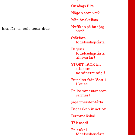
Onsdags fika
Någon som vet?
Min önskelista
Nyfiken på hur jag
 bra, får ta och testa dras
bor?
Svärfars
födelsedagstårta
Dagens
födelsedagstårta
till svärfar!
)
STORT TACK till
alla som
nominerat mig!!
Ett paket från Vestli
House
En kommentar som
värmer!
Jägermeister-tårta
Bagerskan in action
Dumma åska!
Tålamod!
En enkel
födelsedagstårta