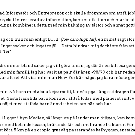
dad Informatör och Entreprenör, och skulle drömmen om att få jo
ag mycket intresserad av information, kommunikation och marknads
t kunna kombinera detta med min bakning av tårtor och annat gott!
r jag och min man enligt LCHF
(low carb high fat),
en minst sagt sto
! Inget socker och inget mjöl… Detta hindrar mig dock inte från att
! *ler*
drömmar bland saker jag vill göra innan jag dör är en bilresa ge
 min familj. Jag har varit au pair där åren -98/99 och har redan 
var att se! Att visa min man New York är något jag bara måste gör
 min två barn med akuta kejsarsnitt, Linnéa pga. lång o utdragen f
tnet. Nästa framtida barn kommer alltså födas med planerat snitt vi
a nöjet med att föda barn är ovissheten om när och hur.
 i ligger i byn Medlen, så långt ute på landet man
(nästan)
kan komm
gar med betande kossor, bräkande får och mullrande traktorer. För
t köra 5 km på en gropig grusväg passerandes kalhyggen, enstaka