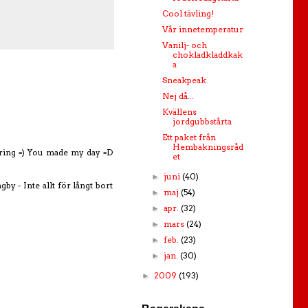
Cool tävling!
Vår innetemperatur
Vanilj- och
chokladkladdkak
a
Sneakpeak
Nej då...
Kvällens
jordgubbstårta
Ett paket från
Hembakningsråd
ering =) You made my day =D
et
juni
(40)
►
gby - Inte allt för långt bort
maj
(54)
►
apr.
(32)
►
mars
(24)
►
feb.
(23)
►
jan.
(30)
►
2009
(193)
►