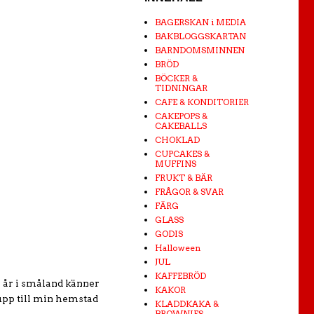
BAGERSKAN i MEDIA
BAKBLOGGSKARTAN
BARNDOMSMINNEN
BRÖD
BÖCKER &
TIDNINGAR
CAFE & KONDITORIER
CAKEPOPS &
CAKEBALLS
CHOKLAD
CUPCAKES &
MUFFINS
FRUKT & BÄR
FRÅGOR & SVAR
FÄRG
GLASS
GODIS
Halloween
JUL
KAFFEBRÖD
0 år i småland känner
KAKOR
upp till min hemstad
KLADDKAKA &
BROWNIES