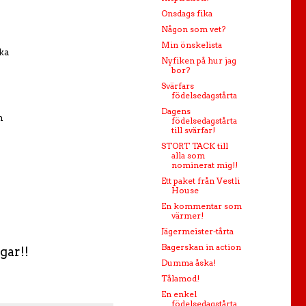
Onsdags fika
Någon som vet?
Min önskelista
aka
Nyfiken på hur jag
bor?
Svärfars
födelsedagstårta
Dagens
h
födelsedagstårta
till svärfar!
STORT TACK till
alla som
nominerat mig!!
Ett paket från Vestli
House
En kommentar som
värmer!
Jägermeister-tårta
Bagerskan in action
gar!!
Dumma åska!
Tålamod!
En enkel
födelsedagstårta