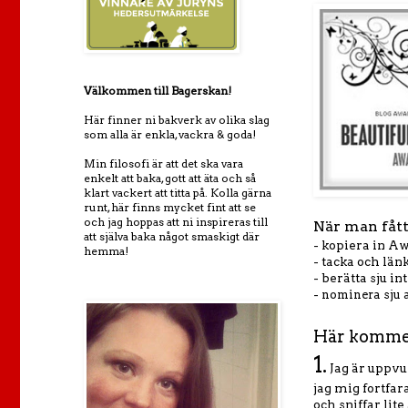
Välkommen till Bagerskan!
Här finner ni bakverk av olika slag
som alla är enkla, vackra & goda!
Min filosofi är att det ska vara
enkelt att baka, gott att äta och så
klart vackert att titta på. Kolla gärna
runt, här finns mycket fint att se
och jag hoppas att ni inspireras till
När man fåt
att själva baka något smaskigt där
- kopiera in Aw
hemma!
- tacka och lä
- berätta sju i
- nominera sju 
Här kommer
1.
Jag är uppvu
jag mig fortfa
och sniffar lite 