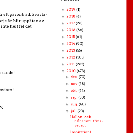
2019
(1)
►
 ett päronträd. Svarta-
2018
(4)
►
rje år blir uppäten av
2017
(26)
►
nte helt fel det
2016
(66)
►
2015
(61)
►
2014
(90)
►
2013
(55)
►
2012
(105)
►
2011
(265)
►
2010
(478)
▼
nerande!
dec.
(70)
►
nov.
(48)
►
ikedom!
okt.
(44)
►
sep.
(50)
►
aug.
(40)
►
v,
juli
(23)
▼
Hallon- och
blåbärsmuffins -
recept
Inspiration!