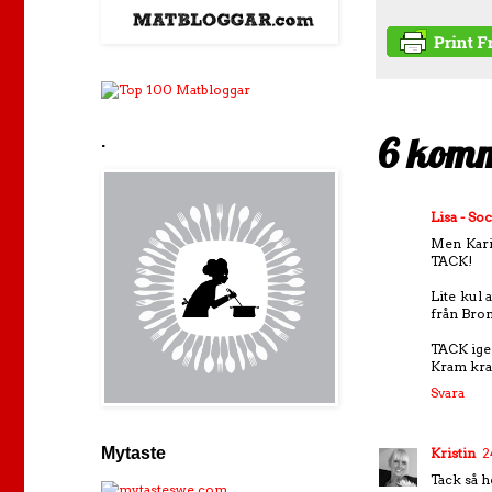
6 komm
.
Lisa - So
Men Karin
TACK!
Lite kul a
från Bromm
TACK ige
Kram kram
Svara
Mytaste
Kristin
2
Tack så h