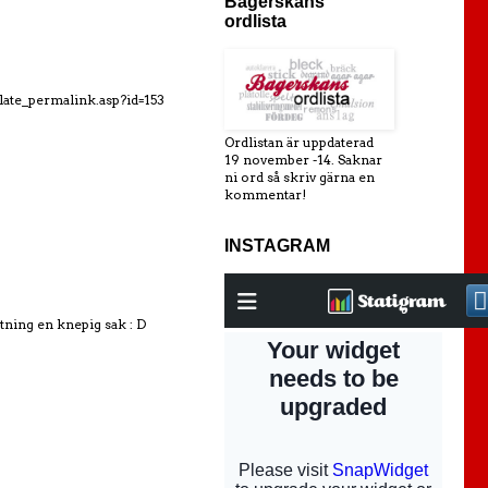
Bagerskans
ordlista
late_permalink.asp?id=153
Ordlistan är uppdaterad
19 november -14. Saknar
ni ord så skriv gärna en
kommentar!
INSTAGRAM
ntning en knepig sak : D