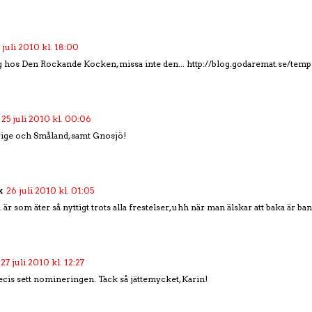
 juli 2010 kl. 18:00
g hos Den Rockande Kocken, missa inte den... http://blog.godaremat.se/temp
25 juli 2010 kl. 00:06
rige och Småland, samt Gnosjö!
x
26 juli 2010 kl. 01:05
 är som äter så nyttigt trots alla frestelser, uhh när man älskar att baka är ba
27 juli 2010 kl. 12:27
recis sett nomineringen. Tack så jättemycket, Karin!