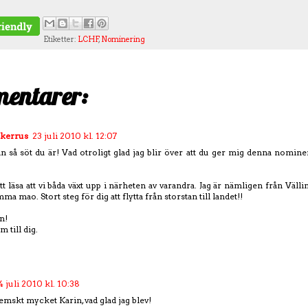
Etiketter:
LCHF
,
Nominering
entarer:
ckerrus
23 juli 2010 kl. 12:07
 så söt du är! Vad otroligt glad jag blir över att du ger mig denna nomin
tt läsa att vi båda växt upp i närheten av varandra. Jag är nämligen från Vällin
a mao. Stort steg för dig att flytta från storstan till landet!!
n!
 till dig.
4 juli 2010 kl. 10:38
emskt mycket Karin, vad glad jag blev!