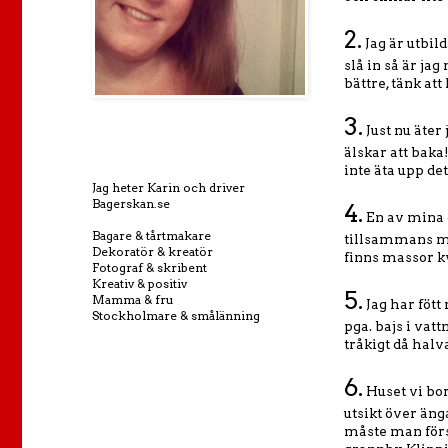
2.
Jag är utbil
slå in så är j
bättre, tänk at
3.
Just nu äte
älskar att baka
inte äta upp det
Jag heter Karin och driver
Bagerskan.se
4.
En av mina 
Bagare & tårtmakare
tillsammans med
Dekoratör & kreatör
finns massor k
Fotograf & skribent
Kreativ & positiv
5.
Mamma & fru
Jag har fött
Stockholmare & smålänning
pga. bajs i vat
tråkigt då halv
6.
Huset vi bor
utsikt över än
måste man förs