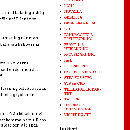
LCHF
NUTELLA
bba med bakning aldrig
ORDLISTA
föring! Eller ännu
ORDNING & REDA
PAJ
PANNACOTTA &
r utmaning när man
BRYLÉPUDDING
 baka, jag behöver ju
PRAKTIK &
UTBILDNING
PROVSMAKNING
Påsk
nom USA, gärna
RECENSIONER
sett en del men det
SKORPOR & BISCOTTI
a!
STEG FÖR STEG
SVÅRA ORD
örlossning och Sebastian
TILLBAKABLICKAR -
TBT
lket jag tycker är
TÅRTOR
UPPDRAG &
UTMANINGAR
a. Från köket har vi
VISSTE DU ATT...
 att komma hem till oss
 älgar och vår enda
I arkivet