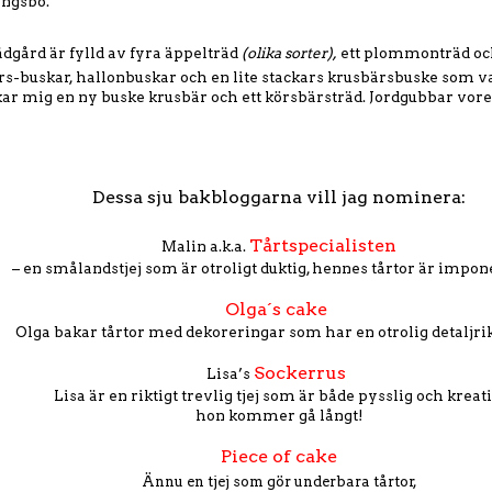
ingsbo.
ädgård är fylld av fyra äppelträd
(olika sorter),
ett plommonträd och
rs-buskar, hallonbuskar och en lite stackars krusbärsbuske som va
kar mig en ny buske krusbär och ett körsbärsträd. Jordgubbar vore i
Dessa sju bakbloggarna vill jag nominera:
Tårtspecialisten
Malin a.k.a.
– en smålandstjej som är otroligt duktig, hennes tårtor är impo
Olga´s cake
Olga bakar tårtor med dekoreringar som har en otrolig detaljr
Sockerrus
Lisa’s
Lisa är en riktigt trevlig tjej som är både pysslig och kreati
hon kommer gå långt!
Piece of cake
Ännu en tjej som gör underbara tårtor,