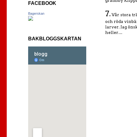
grannby Klipp
FACEBOOK
7.
Bagerskan
Vår stora tr
och röda vinbä
larver. Jag öns
heller…
BAKBLOGGSKARTAN