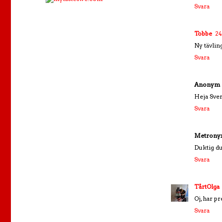
Svara
Tobbe
24
Ny tävlin
Svara
Anonym
Heja Sve
Svara
Metrony
Duktig du
Svara
TårtOlga
Oj, har p
Svara