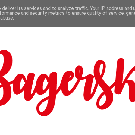
deliver its services and to analyze traffic. Your IP address and
formance and security metrics to ensure quality of service, ge
 abuse.