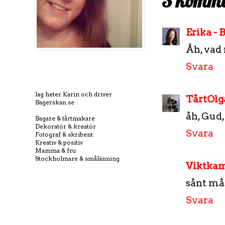
3 komme
Erika - 
Åh, vad 
Svara
Jag heter Karin och driver
TårtOlg
Bagerskan.se
åh, Gud,
Bagare & tårtmakare
Dekoratör & kreatör
Svara
Fotograf & skribent
Kreativ & positiv
Mamma & fru
Stockholmare & smålänning
Viktka
sånt mås
Svara