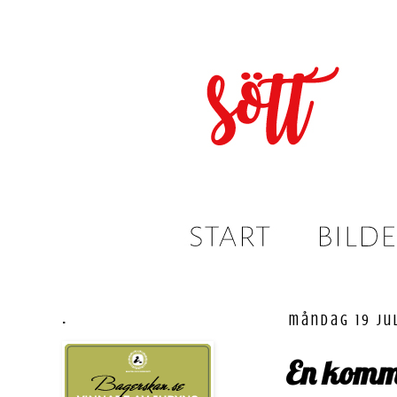
.
måndag 19 ju
En komm