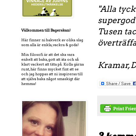
"Alla tyck
supergod 
Tusen tack
Välkommen till Bagerskan!
Här finner ni bakverk av olika slag
överträff
som alla är enkla, vackra & goda!
Min filosofi är att det ska vara
enkelt att baka, gott att äta och så
Kramar, D
klart vackert att titta på. Kolla gärna
runt, här finns mycket fint att se
och jag hoppas att ni inspireras till
att själva baka något smaskigt där
hemma!