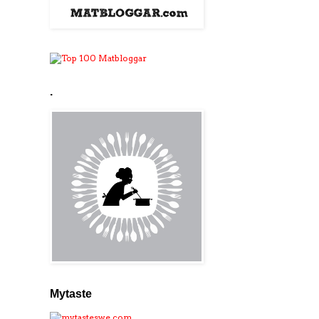
.
Mytaste