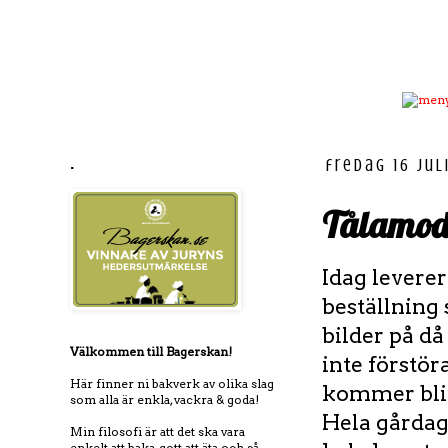
.
fredag 16 jul
Tålamod
Idag leverer
beställning 
bilder på då
Välkommen till Bagerskan!
inte förstö
Här finner ni bakverk av olika slag
kommer bli r
som alla är enkla, vackra & goda!
Hela gårdag
Min filosofi är att det ska vara
enkelt att baka, gott att äta och så