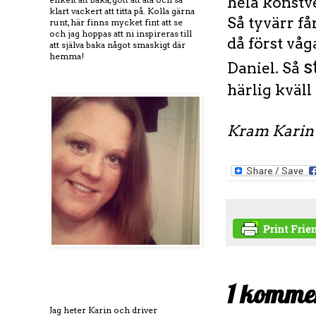
hela konstve
klart vackert att titta på. Kolla gärna
Så tyvärr få
runt, här finns mycket fint att se
och jag hoppas att ni inspireras till
då först våg
att själva baka något smaskigt där
hemma!
s
Daniel. Så
härlig kväl
Kram Karin
1 komme
Jag heter Karin och driver