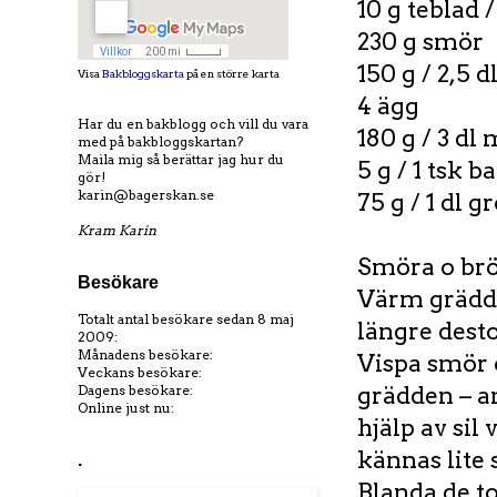
10 g teblad /
230 g smör
150 g / 2,5 d
Visa
Bakbloggskarta
på en större karta
4 ägg
Har du en bakblogg och vill du vara
180 g / 3 dl 
med på bakbloggskartan?
Maila mig så berättar jag hur du
5 g / 1 tsk 
gör!
karin@bagerskan.se
75 g / 1 dl 
Kram Karin
Smöra o brö
Besökare
Värm grädden
Totalt antal besökare sedan 8 maj
längre dest
2009:
Månadens besökare:
Vispa smör oc
Veckans besökare:
Dagens besökare:
grädden – a
Online just nu:
hjälp av si
kännas lite 
.
Blanda de to