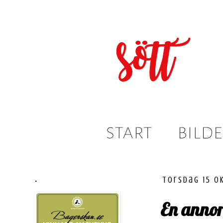
.
torsdag 15 o
En anno