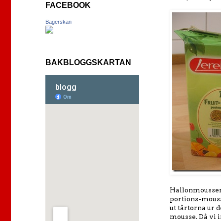
FACEBOOK
Bagerskan
BAKBLOGGSKARTAN
Hallonmoussen 
portions-mousse
ut tårtorna ur 
mousse. Då vi i