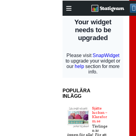
POPULÄRA
INLÄGG
Sjätte
luckan –
Klarafor
m.se
Tävlinge
n är
öppen för alla! För att