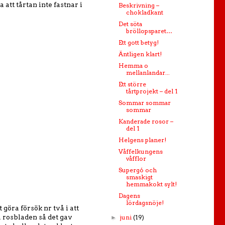
att tårtan inte fastnar i
Beskrivning –
chokladkant
Det söta
bröllopsparet…
Ett gott betyg!
Äntligen klart!
Hemma o
mellanlandar...
Ett större
tårtprojekt – del 1
Sommar sommar
sommar
Kanderade rosor –
del 1
Helgens planer!
Våffelkungens
våfflor
Supergó och
smaskigt
hemmakokt sylt!
Dagens
lördagsnöje!
 göra försök nr två i att
å rosbladen så det gav
juni
(19)
►