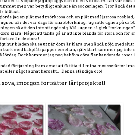
istället så vispade jag upp äggvitan till ett vitt skum. Det var dock 
skummet men var betydligt enklare än sockerlagen. Tror ändå det a
r blötast.
jorde jag en plåt med mörkrosa och en plåt med ljusrosa rosblad, 
ugnen när det var dags för snabbtorkning. Jag satte ugnen på ca 5
ingen så att den inte stängde sig. Väl i ugnen så gick “torkningen” 
dom klara! Något att tänka på är att inte blanda för stora och för 
fortare än de stora!
ktigt hur bladen ska se ut när dom är klara men ändå nöjd med slutre
ten burk med bakplåtspapper emellan, självklart kommer jag inte s
s på lördag. Dock kommer jag nog behöva göra fler kanderade rosor
andad förtjusning fram emot att få titta till mina moussetårtor 
lnat eller något annat hemskt… Denna ständiga oro!
t sova, imorgon fortsätter tårtprojektet!