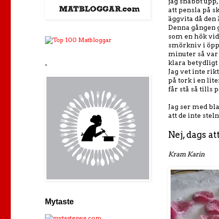
jag snabbt upp, 
att pensla på 
äggvita då den ä
Denna gången g
som en hök vid 
smörkniv i öppn
minuter så var 
.
klara betydligt 
Jag vet inte ri
på tork i en li
får stå så till
Jag ser med bl
att de inte ste
Nej, dags at
Kram Karin
Mytaste