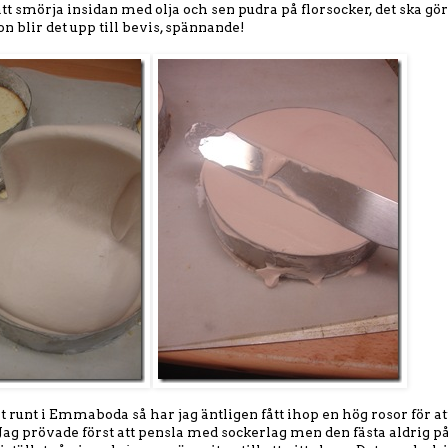
t smörja insidan med olja och sen pudra på florsocker, det ska göra 
 blir det upp till bevis, spännande!
at runt i Emmaboda så har jag äntligen fått ihop en hög rosor för att
Jag prövade först att pensla med sockerlag men den fästa aldrig p