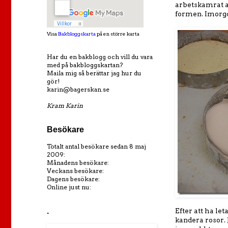
arbetskamrat at
formen. Imorgon
Visa
Bakbloggskarta
på en större karta
Har du en bakblogg och vill du vara
med på bakbloggskartan?
Maila mig så berättar jag hur du
gör!
karin@bagerskan.se
Kram Karin
Besökare
Totalt antal besökare sedan 8 maj
2009:
Månadens besökare:
Veckans besökare:
Dagens besökare:
Online just nu:
.
Efter att ha let
kandera rosor. 