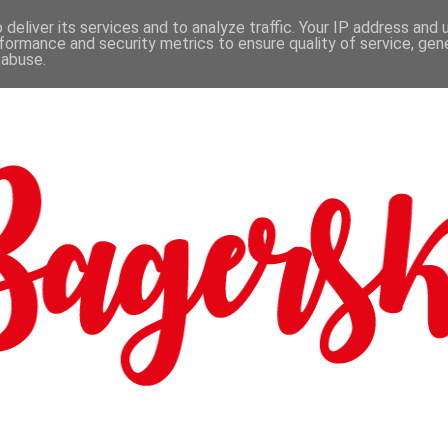
deliver its services and to analyze traffic. Your IP address and
formance and security metrics to ensure quality of service, ge
 abuse.