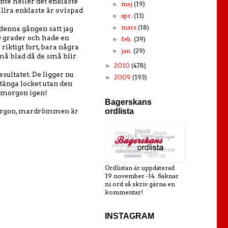
inte heller det enklaste
maj
(19)
►
llra enklaste är ovispad
apr.
(11)
►
mars
(18)
►
denna gången satt jag
0 grader och hade en
feb.
(39)
►
riktigt fort, bara några
jan.
(29)
►
små blad då de små blir
2010
(478)
►
sultatet. De ligger nu
2009
(193)
►
tänga locket utan den
 imorgon igen!
Bagerskans
ordlista
imorgon, mardrömmen är
Ordlistan är uppdaterad
19 november -14. Saknar
ni ord så skriv gärna en
kommentar!
INSTAGRAM