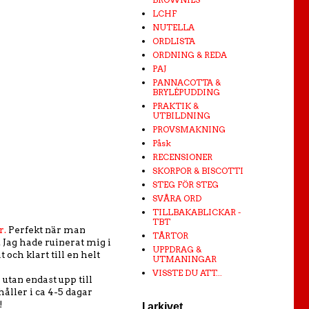
LCHF
NUTELLA
ORDLISTA
ORDNING & REDA
PAJ
PANNACOTTA &
BRYLÉPUDDING
PRAKTIK &
UTBILDNING
PROVSMAKNING
Påsk
RECENSIONER
SKORPOR & BISCOTTI
STEG FÖR STEG
SVÅRA ORD
TILLBAKABLICKAR -
TBT
r.
Perfekt när man
TÅRTOR
 Jag hade ruinerat mig i
UPPDRAG &
 och klart till en helt
UTMANINGAR
VISSTE DU ATT...
tan endast upp till
åller i ca 4-5 dagar
!
I arkivet