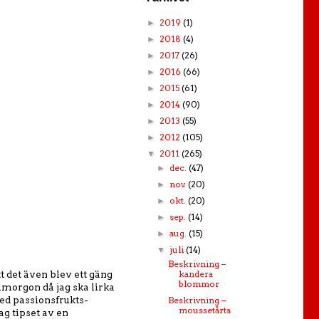
2019
(1)
►
2018
(4)
►
2017
(26)
►
2016
(66)
►
2015
(61)
►
2014
(90)
►
2013
(55)
►
2012
(105)
►
2011
(265)
▼
dec.
(47)
►
nov.
(20)
►
okt.
(20)
►
sep.
(14)
►
aug.
(15)
►
juli
(14)
▼
Beskrivning –
kandera
 det även blev ett gäng
blommor
imorgon då jag ska lirka
med passionsfrukts-
Beskrivning –
moussetårta
ag tipset av en