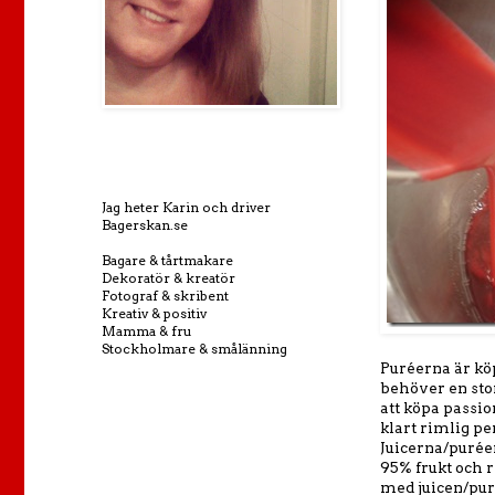
Jag heter Karin och driver
Bagerskan.se
Bagare & tårtmakare
Dekoratör & kreatör
Fotograf & skribent
Kreativ & positiv
Mamma & fru
Stockholmare & smålänning
Puréerna är kö
behöver en stor
att köpa passio
klart rimlig p
Juicerna/purée
95% frukt och r
med juicen/puré