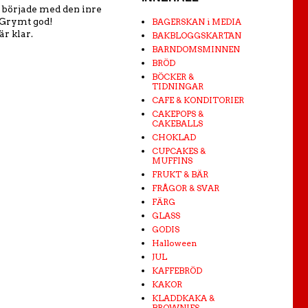
ag började med den inre
 Grymt god!
BAGERSKAN i MEDIA
är klar.
BAKBLOGGSKARTAN
BARNDOMSMINNEN
BRÖD
BÖCKER &
TIDNINGAR
CAFE & KONDITORIER
CAKEPOPS &
CAKEBALLS
CHOKLAD
CUPCAKES &
MUFFINS
FRUKT & BÄR
FRÅGOR & SVAR
FÄRG
GLASS
GODIS
Halloween
JUL
KAFFEBRÖD
KAKOR
KLADDKAKA &
BROWNIES