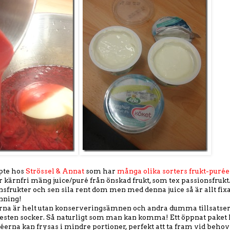
pte hos
Strössel & Annat
som har
många olika sorters frukt-purée
 kärnfri mäng juice/puré från önskad frukt, som tex passionsfrukt.
nsfrukter och sen sila rent dom men med denna juice så är allt fixat
enning!
rna är helt utan konserveringsämnen och andra dumma tillsatser u
esten socker. Så naturligt som man kan komma! Ett öppnat paket h
erna kan frysas i mindre portioner, perfekt att ta fram vid behov