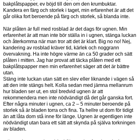
bakplåtspapper, ev böjd till den om den krumbuktar.
Kandera en färg och storlek i taget, min erfarenhet är att det
går olika fort beroende på färg och storlek, så blanda inte.
När plåten är full med rosblad är det dags för ugnen. Min
erfarenhet är att man inte bör ställa in i ugnen, stänga luckan
och återkomma när man tror att det är klart. Big no no! Nej,
kandering av rosblad kräver tid, kärlek och noggrann
övervakning. Ha inte högre värme än ca 50 grader och sätt
plåten i mitten. Jag har provat att täcka plåten med ett
bakplåtspapper men min erfarenhet säger att det är bättre
utan.
Stäng inte luckan utan sätt en slev eller liknande i vägen så
att den inte stängs helt. Kolla sedan med jämna mellanrum
hur bladen ser ut, en stol bredvid ugnen är att
rekommendera men inte nödvändigt då det går ganska fort.
Efter några minuter i ugnen, ca 2 – 5 minuter beroende på
storlek så är bladen torra och fina. Ta hellre ut dom för tidigt
än att låta dom stå inne för länge. Ugnen är egentligen inte
nödvändigt utan bara ett sätt att skynda på själva torkningen
av bladen.