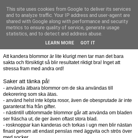
This site uses cookies from Google to deliver its services
Bagerskan
and to analyze traffic. Your IP address and user-agent are
shared with Google along with performance and security
metrics to ensure quality of service, generate usage
statistics, and to detect and address abuse.
söndag 31 juli 2011
Beskrivning – kandera blommor
LEARN MORE
GOT IT
Att kandera blommor är lite klurigt men tar man det bara
sakta och försiktigt så blir resultatet riktigt bra! Inget att
stressa fram med andra ord!
Saker att tänka på!
- använda ätbara blommor om de ska användas till
dekorering som ska ätas.
- använd helst inte köpta rosor, även de obesprutade är inte
garanterat fria från gifter.
- nästintill utblommade blommor går att använda om bladen
ser fräscha ut, de ger även oftast stora blad.
- rosknoppar kan kanderas och torkas i ugn men blir nästan
finast genom att endast penslas med äggvita och strös över
med socker.