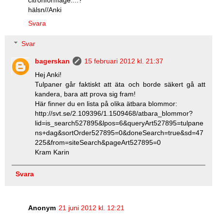
citronformage....?
hälsn//Anki
Svara
Svar
bagerskan
15 februari 2012 kl. 21:37
Hej Anki!
Tulpaner går faktiskt att äta och borde säkert gå att
kandera, bara att prova sig fram!
Här finner du en lista på olika ätbara blommor:
http://svt.se/2.109396/1.1509468/atbara_blommor?
lid=is_search527895&lpos=6&queryArt527895=tulpane
ns+dag&sortOrder527895=0&doneSearch=true&sd=47
225&from=siteSearch&pageArt527895=0
Kram Karin
Svara
Anonym
21 juni 2012 kl. 12:21