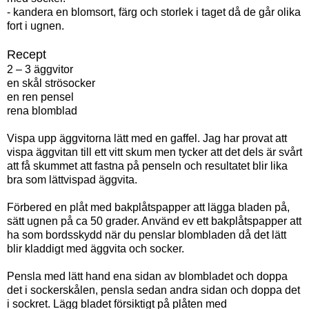
- kandera en blomsort, färg och storlek i taget då de går olika
fort i ugnen.
Recept
2 – 3 äggvitor
en skål strösocker
en ren pensel
rena blomblad
Vispa upp äggvitorna lätt med en gaffel. Jag har provat att
vispa äggvitan till ett vitt skum men tycker att det dels är svårt
att få skummet att fastna på penseln och resultatet blir lika
bra som lättvispad äggvita.
Förbered en plåt med bakplåtspapper att lägga bladen på,
sätt ugnen på ca 50 grader. Använd ev ett bakplåtspapper att
ha som bordsskydd när du penslar blombladen då det lätt
blir kladdigt med äggvita och socker.
Pensla med lätt hand ena sidan av blombladet och doppa
det i sockerskålen, pensla sedan andra sidan och doppa det
i sockret. Lägg bladet försiktigt på plåten med