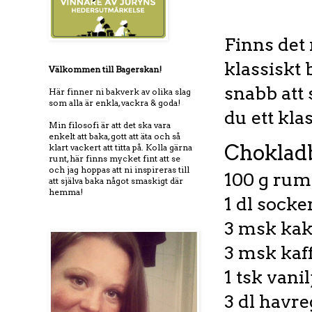
Finns det 
klassiskt 
Välkommen till Bagerskan!
snabb att 
Här finner ni bakverk av olika slag
som alla är enkla, vackra & goda!
du ett kla
Min filosofi är att det ska vara
enkelt att baka, gott att äta och så
Chokladb
klart vackert att titta på. Kolla gärna
runt, här finns mycket fint att se
och jag hoppas att ni inspireras till
100 g ru
att själva baka något smaskigt där
hemma!
1 dl socke
3 msk ka
3 msk kaf
1 tsk vani
3 dl havr