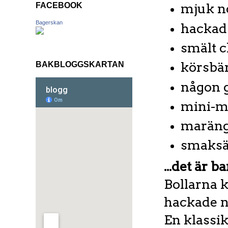
mjuk n
FACEBOOK
Bagerskan
hackad 
smält 
körsbär
BAKBLOGGSKARTAN
någon g
mini-m
maräng
smaksät
...det är 
Bollarna k
hackade nö
En klassik