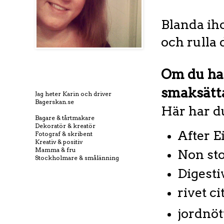
Blanda iho
och rulla 
Om du har 
smaksätt
Jag heter Karin och driver
Bagerskan.se
Här har d
Bagare & tårtmakare
Dekoratör & kreatör
After E
Fotograf & skribent
Kreativ & positiv
Mamma & fru
Non st
Stockholmare & smålänning
Digest
rivet ci
jordnöt