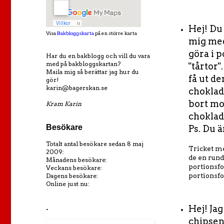
Hej! Du 
Visa
Bakbloggskarta
på en större karta
mig med
göra i p
Har du en bakblogg och vill du vara
med på bakbloggskartan?
"tårtor"
Maila mig så berättar jag hur du
få ut de
gör!
karin@bagerskan.se
choklad
bort mo
Kram Karin
choklad
Besökare
Ps. Du ä
Totalt antal besökare sedan 8 maj
Tricket me
2009:
de en rund 
Månadens besökare:
portionsfo
Veckans besökare:
portionsf
Dagens besökare:
Online just nu:
.
Hej! Ja
chipsen