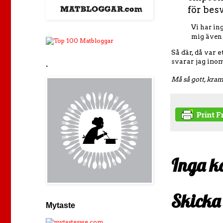
för bes
Vi har in
mig även l
Så där, då var 
svarar jag inom
.
Må så gott, kra
Inga k
Skicka
Mytaste