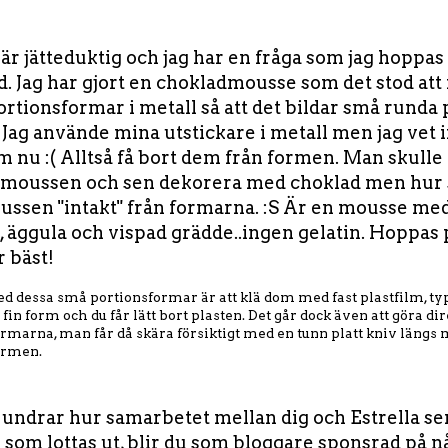
är jätteduktig och jag har en fråga som jag hoppas
. Jag har gjort en chokladmousse som det stod att
ortionsformar i metall så att det bildar små runda
. Jag använde mina utstickare i metall men jag vet i
m nu :( Alltså få bort dem från formen. Man skulle
moussen och sen dekorera med choklad men hur sj
ussen "intakt" från formarna. :S Är en mousse me
, äggula och vispad grädde..ingen gelatin. Hoppas p
r bäst!
d dessa små portionsformar är att klä dom med fast plastfilm, ty
fin form och du får lätt bort plasten. Det går dock även att göra dir
rmarna, man får då skära försiktigt med en tunn platt kniv längs
ormen.
g undrar hur samarbetet mellan dig och Estrella s
 som lottas ut, blir du som bloggare sponsrad på n