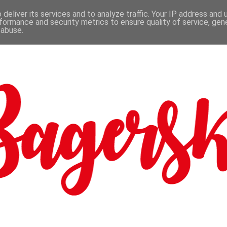
deliver its services and to analyze traffic. Your IP address and
formance and security metrics to ensure quality of service, ge
 abuse.