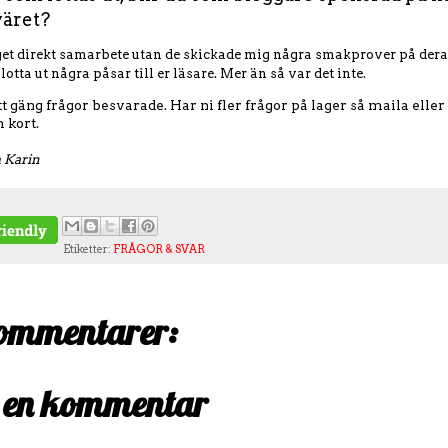
väret?
get direkt samarbete utan de skickade mig några smakprover på dera
otta ut några påsar till er läsare. Mer än så var det inte.
ett gäng frågor besvarade. Har ni fler frågor på lager så maila ell
 kort.
m Karin
Etiketter:
FRÅGOR & SVAR
ommentarer:
 en kommentar