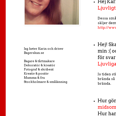
Hej Kar
Ljuvlig
Dessa små 
säljer dem
http://ww
Hej! Sk
Jag heter Karin och driver
min :( o
Bagerskan.se
för svar
Bagare & tårtmakare
Ljuvliga
Dekoratör & kreatör
Fotograf & skribent
Kreativ & positiv
Jo tiden s
Mamma & fru
brända så 
Stockholmare & smålänning
brända.
Hur gör
midsom
Hur har