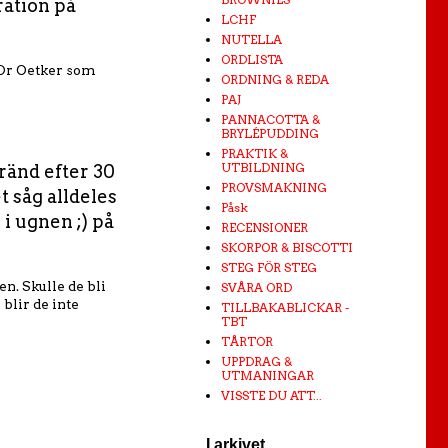
ration på
LCHF
NUTELLA
ORDLISTA
r Dr Oetker som
ORDNING & REDA
PAJ
PANNACOTTA &
BRYLÉPUDDING
PRAKTIK &
UTBILDNING
ränd efter 30
PROVSMAKNING
t såg alldeles
Påsk
 i ugnen ;) på
RECENSIONER
SKORPOR & BISCOTTI
STEG FÖR STEG
en. Skulle de bli
SVÅRA ORD
blir de inte
TILLBAKABLICKAR -
TBT
TÅRTOR
UPPDRAG &
UTMANINGAR
VISSTE DU ATT...
I arkivet