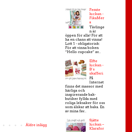
Femte
luckan -
FikaMer
a
Tävlinge
n är
öppen för alla! För att
ha en chans att vinna!
Lott 1 - obligatorisk:
För att vinna boken
“Hello cupcake” av...
Elfte
luckan -
B´s
skafferi
På
Internet
finns det massor med
härliga och
inspirerande bak-
butiker fyllda med
roliga leksaker för oss
som älskar att baka. En
av mina fav...
Sjätte
luckan –
Äldre inlägg
Klarafor