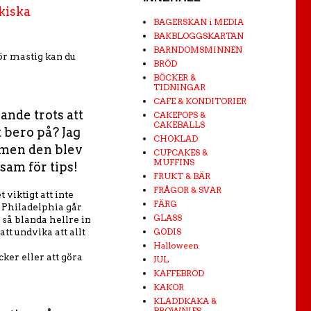
kiska
BAGERSKAN i MEDIA
BAKBLOGGSKARTAN
BARNDOMSMINNEN
ör mastig kan du
BRÖD
BÖCKER &
TIDNINGAR
CAFE & KONDITORIER
ande trots att
CAKEPOPS &
CAKEBALLS
t bero på? Jag
CHOKLAD
r men den blev
CUPCAKES &
MUFFINS
sam för tips!
FRUKT & BÄR
FRÅGOR & SVAR
 viktigt att inte
FÄRG
et Philadelphia går
GLASS
så blanda hellre in
 att undvika att allt
GODIS
Halloween
cker eller att göra
JUL
KAFFEBRÖD
KAKOR
KLADDKAKA &
BROWNIES