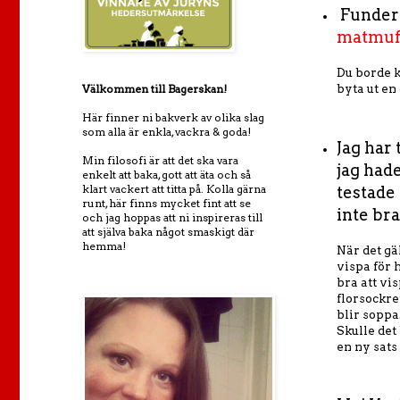
Fundera
matmuf
Du borde k
byta ut en
Välkommen till Bagerskan!
Här finner ni bakverk av olika slag
som alla är enkla, vackra & goda!
Jag har
Min filosofi är att det ska vara
jag hade
enkelt att baka, gott att äta och så
klart vackert att titta på. Kolla gärna
testade 
runt, här finns mycket fint att se
inte br
och jag hoppas att ni inspireras till
att själva baka något smaskigt där
hemma!
När det gä
vispa för 
bra att vi
florsockret
blir soppa
Skulle det
en ny sats