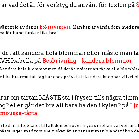
rar vad det är för verktyg du använt för texten på
nvänt mig av denna
bokstavspress
. Man kan använda dom med pres
a för hand, funkar lika bra!
r det att kandera hela blomman eller måste man ta 
VH Isabella på
Beskrivning – kandera blommor
t kandera hela blommor men då det är svårare att täcka alla blombl
te lika bra resultat. Jag har dock prövat att kandera knoppar vilket bl
drar om tårtan MÅSTE stå i frysen tills några tim
g? eller går det bra att bara ha den i kylen? på
Lju
mousse-tårta
ste den inte. Skälet till att den behöver frysas mellan varven är at
 nästa lager med mousse, risken är annars att man blandar ihop d