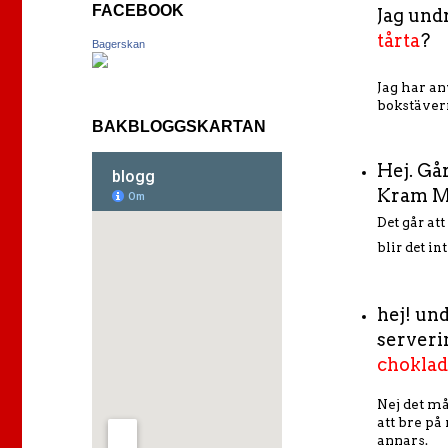
FACEBOOK
Jag und
tårta
?
Bagerskan
Jag har a
bokstävern
BAKBLOGGSKARTAN
Hej. Gå
Kram M
Det går at
blir det in
hej! un
serverin
choklad
Nej det må
att bre på
annars.