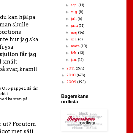
sep.
(11)
►
aug.
(8)
►
 du kan hjälpa
juli
(6)
►
 man skulle
juni
(11)
►
 portions
maj
(14)
►
nte hur jag ska
apr.
(6)
►
mars
(10)
 frysa
►
feb.
(13)
►
utton får jag
jan.
(11)
►
d smält
2011
(265)
å svar, kram!!
►
2010
(478)
►
2009
(193)
►
p OH-papper, då får
ekt i
Bagerskans
 med kanten på
ordlista
er ut? Förutom
ågot mer sätt