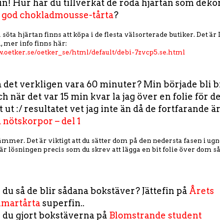
in! Hur har du tillverkat de röda hjärtan som deko
t god chokladmousse-tårta
?
söta hjärtan finns att köpa i de flesta välsorterade butiker. Det ä
, mer info finns här:
w.oetker.se/oetker_se/html/default/debi-7zvcp5.se.html
a det verkligen vara 60 minuter? Min började bli b
ch när det var 15 min kvar la jag över en folie för de
t ut :/ resultatet vet jag inte än då de fortfarande är
 nötskorpor – del 1
tämmer. Det är viktigt att du sätter dom på den nedersta fasen i ugn
är lösningen precis som du skrev att lägga en bit folie över dom så 
 du så de blir sådana bokstäver? Jättefin på
Årets
martårta
superfin..
 du gjort bokstäverna på
Blomstrande student