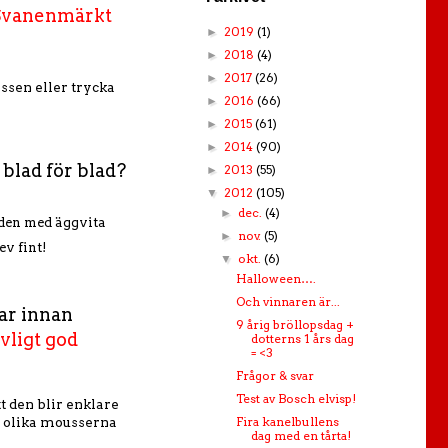
Svanenmärkt
2019
(1)
►
2018
(4)
►
2017
(26)
►
sen eller trycka
2016
(66)
►
2015
(61)
►
2014
(90)
►
blad för blad?
2013
(55)
►
2012
(105)
▼
dec.
(4)
►
aden med äggvita
nov.
(5)
►
ev fint!
okt.
(6)
▼
Halloween….
Och vinnaren är...
mar innan
9 årig bröllopsdag +
vligt god
dotterns 1 års dag
= <3
Frågor & svar
Test av Bosch elvisp!
t den blir enklare
Fira kanelbullens
e olika mousserna
dag med en tårta!