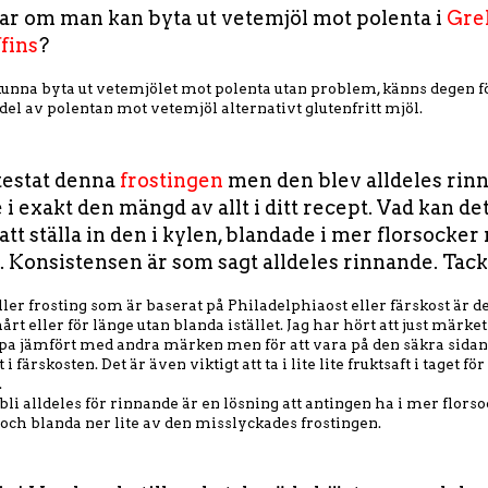
r om man kan byta ut vetemjöl mot polenta i
Gre
fins
?
unna byta ut vetemjölet mot polenta utan problem, känns degen f
 del av polentan mot vetemjöl alternativt glutenfritt mjöl.
 testat denna
frostingen
men den blev alldeles rinn
 i exakt den mängd av allt i ditt recept. Vad kan de
att ställa in den i kylen, blandade i mer florsocke
a. Konsistensen är som sagt alldeles rinnande. Tack
ller frosting som är baserat på Philadelphiaost eller färskost är det
hårt eller för länge utan blanda istället. Jag har hört att just märk
spa jämfört med andra märken men för att vara på den säkra sidan 
 i färskosten. Det är även viktigt att ta i lite lite fruktsaft i taget för
.
 bli alldeles för rinnande är en lösning att antingen ha i mer florso
 och blanda ner lite av den misslyckades frostingen.