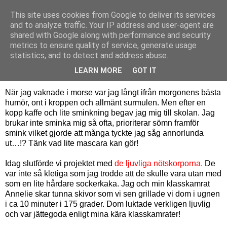
This site uses cookies from Google to deliver its services
Bagerskan
and to analyze traffic. Your IP address and user-agent are
shared with Google along with performance and security
metrics to ensure quality of service, generate usage
statistics, and to detect and address abuse.
onsdag 2 februari 2011
Ljuvliga nötskorpor – del 2
LEARN MORE
GOT IT
När jag vaknade i morse var jag långt ifrån morgonens bästa
humör, ont i kroppen och allmänt surmulen. Men efter en
kopp kaffe och lite sminkning begav jag mig till skolan. Jag
brukar inte sminka mig så ofta, prioriterar sömn framför
smink vilket gjorde att många tyckte jag såg annorlunda
ut…!? Tänk vad lite mascara kan gör!
Idag slutförde vi projektet med
de ljuvliga nötskorporna.
De
var inte så kletiga som jag trodde att de skulle vara utan med
som en lite hårdare sockerkaka. Jag och min klasskamrat
Annelie skar tunna skivor som vi sen grillade vi dom i ugnen
i ca 10 minuter i 175 grader. Dom luktade verkligen ljuvlig
och var jättegoda enligt mina kära klasskamrater!