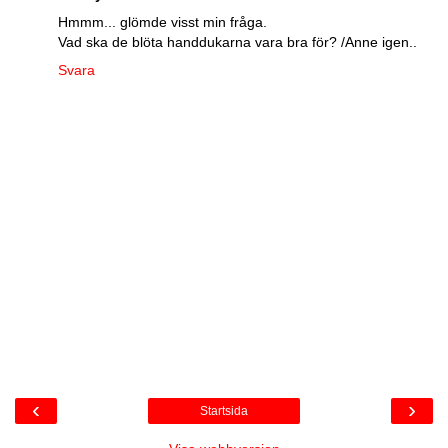
Hmmm... glömde visst min fråga.
Vad ska de blöta handdukarna vara bra för? /Anne igen..
Svara
‹
›
Startsida