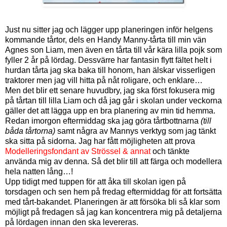
Just nu sitter jag och lägger upp planeringen inför helgens
kommande tårtor, dels en Handy Manny-tårta till min vän
Agnes son Liam, men även en tårta till vår kära lilla pojk som
fyller 2 år på lördag. Dessvärre har fantasin flytt fältet helt i
hurdan tårta jag ska baka till honom, han älskar visserligen
traktorer men jag vill hitta på nåt roligare, och enklare…
Men det blir ett senare huvudbry, jag ska först fokusera mig
på tårtan till lilla Liam och då jag går i skolan under veckorna
gäller det att lägga upp en bra planering av min tid hemma.
Redan imorgon eftermiddag ska jag göra tårtbottnarna
(till
båda tårtorna)
samt några av Mannys verktyg som jag tänkt
ska sitta på sidorna. Jag har fått möjligheten att prova
Modelleringsfondant av Strössel & annat
och tänkte
använda mig av denna. Så det blir till att färga och modellera
hela natten lång…!
Upp tidigt med tuppen för att åka till skolan igen på
torsdagen och sen hem på fredag eftermiddag för att fortsätta
med tårt-bakandet. Planeringen är att försöka bli så klar som
möjligt på fredagen så jag kan koncentrera mig på detaljerna
på lördagen innan den ska levereras.