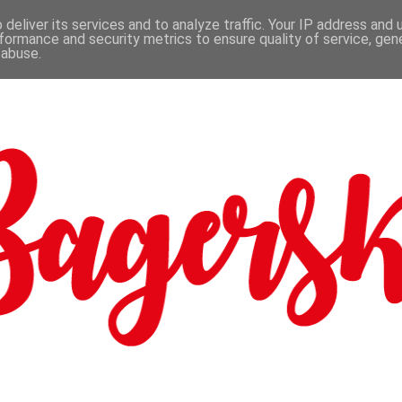
deliver its services and to analyze traffic. Your IP address and
formance and security metrics to ensure quality of service, ge
 abuse.