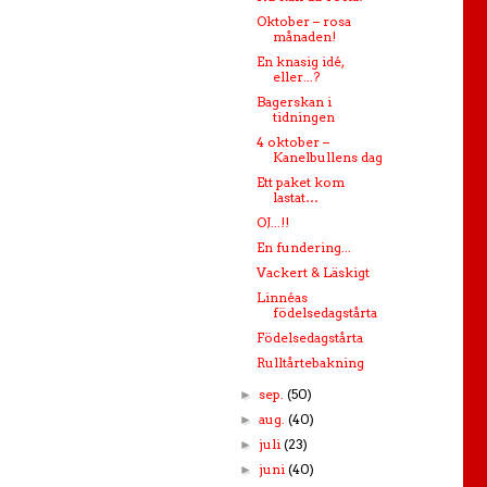
Oktober – rosa
månaden!
En knasig idé,
eller...?
Bagerskan i
tidningen
4 oktober –
Kanelbullens dag
Ett paket kom
lastat…
OJ...!!
En fundering...
Vackert & Läskigt
Linnéas
födelsedagstårta
Födelsedagstårta
Rulltårtebakning
sep.
(50)
►
aug.
(40)
►
juli
(23)
►
juni
(40)
►