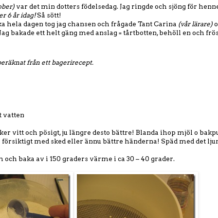
ober)
var det min dotters födelsedag. Jag ringde och sjöng för henne
r 6 år idag!
Så sött!
ka hela dagen tog jag chansen och frågade Tant Carina
(vår lärare)
o
ag bakade ett helt gäng med anslag = tårtbotten, behöll en och frös
eräknat från ett bagerirecept.
t vatten
ker vitt och pösigt, ju längre desto bättre! Blanda ihop mjöl o bakpu
 försiktigt med sked eller ännu bättre händerna! Späd med det lj
 och baka av i 150 graders värme i ca 30 – 40 grader.