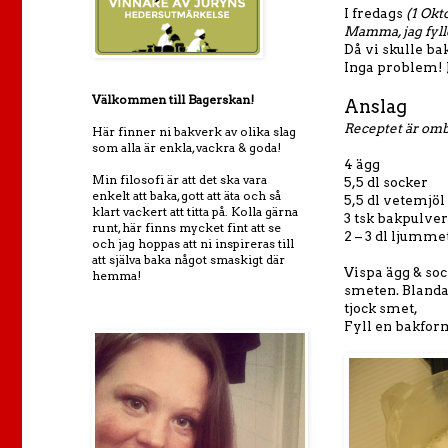
I fredags
(1 Okt
Mamma, jag fylle
Då vi skulle ba
Inga problem! J
Välkommen till Bagerskan!
Anslag
Receptet är omb
Här finner ni bakverk av olika slag
som alla är enkla, vackra & goda!
4 ägg
Min filosofi är att det ska vara
5,5 dl socker
enkelt att baka, gott att äta och så
5,5 dl vetemjöl
klart vackert att titta på. Kolla gärna
3 tsk bakpulver
runt, här finns mycket fint att se
2 – 3 dl ljumme
och jag hoppas att ni inspireras till
att själva baka något smaskigt där
Vispa ägg & soc
hemma!
smeten. Blanda
tjock smet,
Fyll en bakform