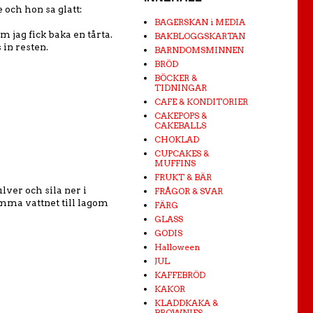
 och hon sa glatt:
BAGERSKAN i MEDIA
m jag fick baka en tårta.
BAKBLOGGSKARTAN
 in resten.
BARNDOMSMINNEN
BRÖD
BÖCKER &
TIDNINGAR
CAFE & KONDITORIER
CAKEPOPS &
CAKEBALLS
CHOKLAD
CUPCAKES &
MUFFINS
FRUKT & BÄR
lver och sila ner i
FRÅGOR & SVAR
umma vattnet till lagom
FÄRG
GLASS
GODIS
Halloween
JUL
KAFFEBRÖD
KAKOR
KLADDKAKA &
BROWNIES