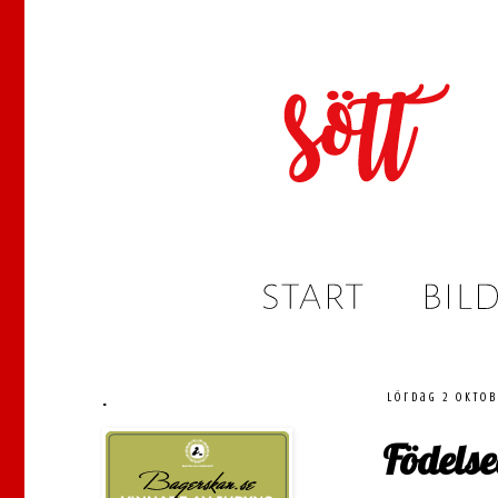
.
lördag 2 oktob
Födels