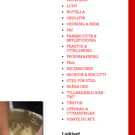
LCHF
NUTELLA
ORDLISTA
ORDNING & REDA
PAJ
PANNACOTTA &
BRYLÉPUDDING
PRAKTIK &
UTBILDNING
PROVSMAKNING
Påsk
RECENSIONER
SKORPOR & BISCOTTI
STEG FÖR STEG
SVÅRA ORD
TILLBAKABLICKAR -
TBT
TÅRTOR
UPPDRAG &
UTMANINGAR
VISSTE DU ATT...
I arkivet