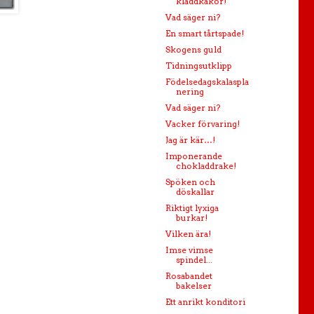
kladdkakor!
Vad säger ni?
En smart tårtspade!
Skogens guld
Tidningsutklipp
Födelsedagskalaspla
nering
Vad säger ni?
Vacker förvaring!
Jag är kär…!
Imponerande
chokladdrake!
Spöken och
döskallar
Riktigt lyxiga
burkar!
Vilken ära!
Imse vimse
spindel...
Rosabandet
bakelser
Ett anrikt konditori