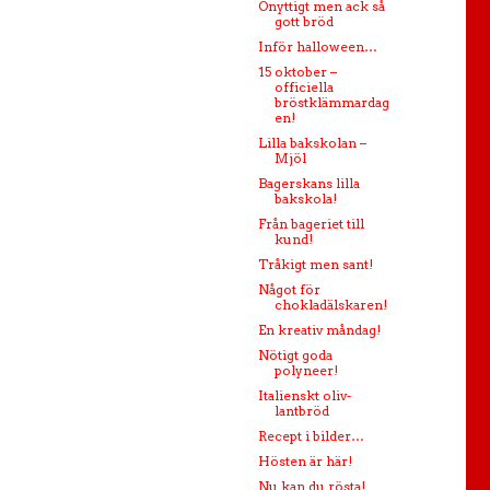
Onyttigt men ack så
gott bröd
Inför halloween…
15 oktober –
officiella
bröstklämmardag
en!
Lilla bakskolan –
Mjöl
Bagerskans lilla
bakskola!
Från bageriet till
kund!
Tråkigt men sant!
Något för
chokladälskaren!
En kreativ måndag!
Nötigt goda
polyneer!
Italienskt oliv-
lantbröd
Recept i bilder…
Hösten är här!
Nu kan du rösta!