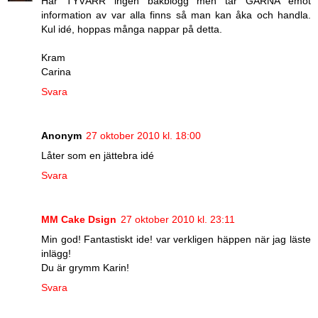
Har TYVÄRR ingen bakblogg men tar GÄRNA emot
information av var alla finns så man kan åka och handla.
Kul idé, hoppas många nappar på detta.
Kram
Carina
Svara
Anonym
27 oktober 2010 kl. 18:00
Låter som en jättebra idé
Svara
MM Cake Dsign
27 oktober 2010 kl. 23:11
Min god! Fantastiskt ide! var verkligen häppen när jag läste
inlägg!
Du är grymm Karin!
Svara