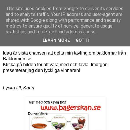
This site uses cookies from Google to deliver its services
Bagerskan
and to analyze traffic. Your IP address and user-agent are
shared with Google along with performance and security
metrics to ensure quality of service, generate usage
statistics, and to detect and address abuse.
måndag 1 februari 2010
Sista chansen!
LEARN MORE
GOT IT
Idag är sista chansen att delta min tävling om bakformar från
Bakformen.se!
Klicka på bilden för att vara med och tävla. Imorgon
presenterar jag den lyckliga vinnaren!
Lycka till, Karin