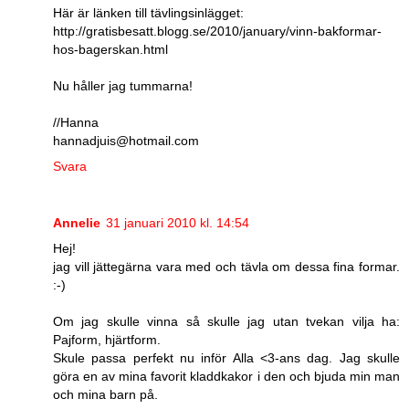
Här är länken till tävlingsinlägget:
http://gratisbesatt.blogg.se/2010/january/vinn-bakformar-
hos-bagerskan.html
Nu håller jag tummarna!
//Hanna
hannadjuis@hotmail.com
Svara
Annelie
31 januari 2010 kl. 14:54
Hej!
jag vill jättegärna vara med och tävla om dessa fina formar.
:-)
Om jag skulle vinna så skulle jag utan tvekan vilja ha:
Pajform, hjärtform.
Skule passa perfekt nu inför Alla <3-ans dag. Jag skulle
göra en av mina favorit kladdkakor i den och bjuda min man
och mina barn på.