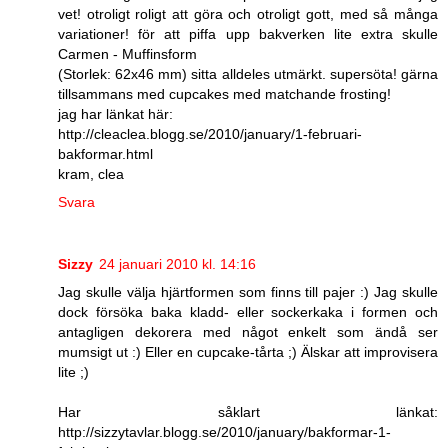
vet! otroligt roligt att göra och otroligt gott, med så många
variationer! för att piffa upp bakverken lite extra skulle
Carmen - Muffinsform
(Storlek: 62x46 mm) sitta alldeles utmärkt. supersöta! gärna
tillsammans med cupcakes med matchande frosting!
jag har länkat här:
http://cleaclea.blogg.se/2010/january/1-februari-
bakformar.html
kram, clea
Svara
Sizzy
24 januari 2010 kl. 14:16
Jag skulle välja hjärtformen som finns till pajer :) Jag skulle
dock försöka baka kladd- eller sockerkaka i formen och
antagligen dekorera med något enkelt som ändå ser
mumsigt ut :) Eller en cupcake-tårta ;) Älskar att improvisera
lite ;)
Har såklart länkat:
http://sizzytavlar.blogg.se/2010/january/bakformar-1-