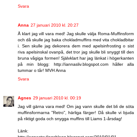
Svara
Anna
27 januari 2010 kl. 20:27
Å klart jag vill vara med! Jag skulle välja Roma-Muffinsform
och då skulle jag baka chokladmuffins med vita chokladbitar
i. Sen skulle jag dekorera dem med apelsinfrosting o sist
riva apelsinskal ovanpå, det tror jag skulle bli snyggt till den
bruna vågiga formen! Självklart har jag länkat i högerkanten
på min blogg: http://iannasliv.blogspot.com håller alla
tummar o tår! MVH Anna
Svara
Agnes
29 januari 2010 kl. 00:19
Jag vill gärna vara med! Om jag vann skulle det bli de söta
muffinsformarna "Retro", härliga färger! Då skulle vi bjuda
på riktigt goda och snygga muffins till Liams 1-årsdag!
Länk:
http://agnestavlingsblogg.blogspot.com/2010/01/01-