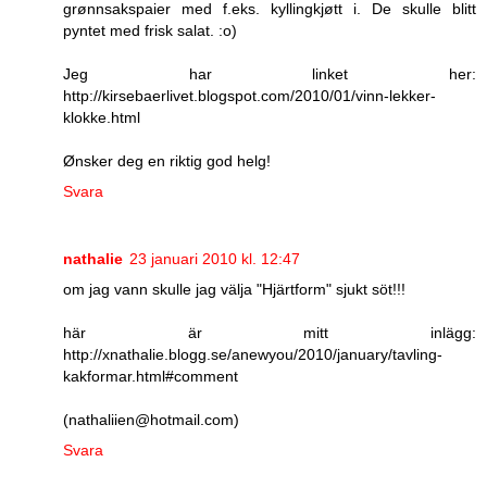
grønnsakspaier med f.eks. kyllingkjøtt i. De skulle blitt
pyntet med frisk salat. :o)
Jeg har linket her:
http://kirsebaerlivet.blogspot.com/2010/01/vinn-lekker-
klokke.html
Ønsker deg en riktig god helg!
Svara
nathalie
23 januari 2010 kl. 12:47
om jag vann skulle jag välja "Hjärtform" sjukt söt!!!
här är mitt inlägg:
http://xnathalie.blogg.se/anewyou/2010/january/tavling-
kakformar.html#comment
(nathaliien@hotmail.com)
Svara