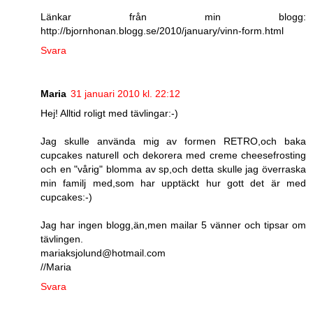
Länkar från min blogg:
http://bjornhonan.blogg.se/2010/january/vinn-form.html
Svara
Maria
31 januari 2010 kl. 22:12
Hej! Alltid roligt med tävlingar:-)
Jag skulle använda mig av formen RETRO,och baka
cupcakes naturell och dekorera med creme cheesefrosting
och en "vårig" blomma av sp,och detta skulle jag överraska
min familj med,som har upptäckt hur gott det är med
cupcakes:-)
Jag har ingen blogg,än,men mailar 5 vänner och tipsar om
tävlingen.
mariaksjolund@hotmail.com
//Maria
Svara