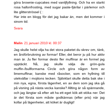
göra brownie-cupcakes med vaniljfyllning. Och ha en starkt
rosa hallonfrosting, med sugar paste-fjärilar i pärlemor och
lite glitterströssel ( :
Har inte en blogg för det jag bakar än, men det kommer i
sinom tid.
Svara
Malin
21 januari 2010 kl. 00:37
Jag skulle helst vilja ha det stora paketet du skrev om, tänk,
en årsförbrukning av formar! Eller, det beror ju på hur aktiv
man är. Ju fler formar desto fler muffinar är en formel jag
upptäckt. Nå, jag skulle välja de grön-gula
muffin-/bullformarna Circle och göra någon form av
limemuffinar, kanske med råsocker, som en hyllning till
utekvällar i mojitons tecken. Självklart skulle detta bak ske i
min nya, egna, första lägenhet, en av dem som jag ska gå
på visning på nästa vecka kanske? Allting är så spännande,
och jag längtar så efter att ha ett eget kök att stöka ner. Det
är det första som måste godkännas (efter pris) när jag
kollar på lägenheter, att köket är dugligt!