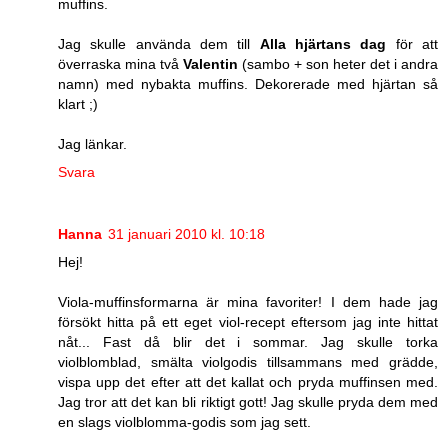
muffins.
Jag skulle använda dem till
Alla hjärtans dag
för att
överraska mina två
Valentin
(sambo + son heter det i andra
namn) med nybakta muffins. Dekorerade med hjärtan så
klart ;)
Jag länkar.
Svara
Hanna
31 januari 2010 kl. 10:18
Hej!
Viola-muffinsformarna är mina favoriter! I dem hade jag
försökt hitta på ett eget viol-recept eftersom jag inte hittat
nåt... Fast då blir det i sommar. Jag skulle torka
violblomblad, smälta violgodis tillsammans med grädde,
vispa upp det efter att det kallat och pryda muffinsen med.
Jag tror att det kan bli riktigt gott! Jag skulle pryda dem med
en slags violblomma-godis som jag sett.