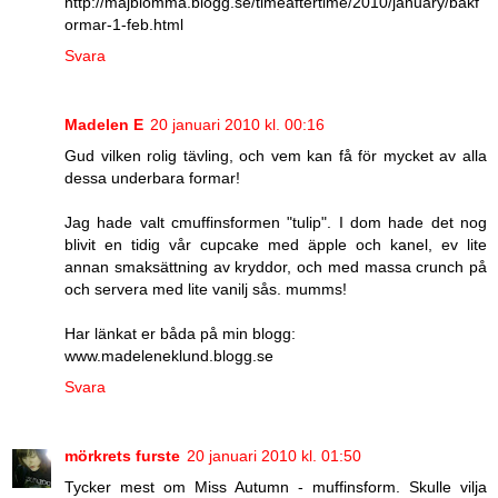
http://majblomma.blogg.se/timeaftertime/2010/january/bakf
ormar-1-feb.html
Svara
Madelen E
20 januari 2010 kl. 00:16
Gud vilken rolig tävling, och vem kan få för mycket av alla
dessa underbara formar!
Jag hade valt cmuffinsformen "tulip". I dom hade det nog
blivit en tidig vår cupcake med äpple och kanel, ev lite
annan smaksättning av kryddor, och med massa crunch på
och servera med lite vanilj sås. mumms!
Har länkat er båda på min blogg:
www.madeleneklund.blogg.se
Svara
mörkrets furste
20 januari 2010 kl. 01:50
Tycker mest om Miss Autumn - muffinsform. Skulle vilja