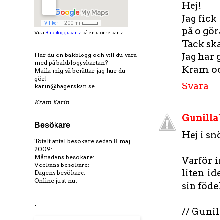
Hej!
Jag fick
på o gör
Visa
Bakbloggskarta
på en större karta
Tack ska
Jag har 
Har du en bakblogg och vill du vara
med på bakbloggskartan?
Kram oc
Maila mig så berättar jag hur du
gör!
Svara
karin@bagerskan.se
Kram Karin
Gunilla`
Besökare
Hej i sn
Totalt antal besökare sedan 8 maj
2009:
Månadens besökare:
Varför i
Veckans besökare:
liten id
Dagens besökare:
Online just nu:
sin föde
.
// Gunil