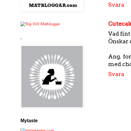
Svara
Cutecak
Vad fint
.
Önskar d
Ang. fo
med cho
Svara
Mytaste