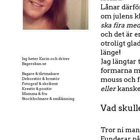
Lånar därför
om julens kl
ska fira m
och det är e
otroligt gla
länge!
Jag heter Karin och driver
Jag längtar 
Bagerskan.se
formarna me
Bagare & tårtmakare
mouss och f
Dekoratör & kreatör
Fotograf & skribent
eller
kanske
Kreativ & positiv
Mamma & fru
Stockholmare & smålänning
Vad skulle
Tror ni man 
Funderar på