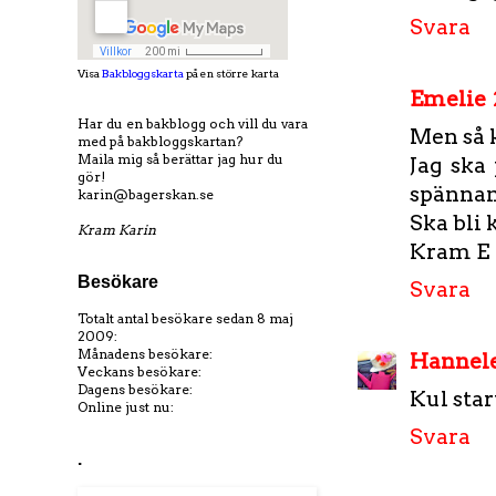
Svara
Visa
Bakbloggskarta
på en större karta
Emelie
Har du en bakblogg och vill du vara
Men så 
med på bakbloggskartan?
Maila mig så berättar jag hur du
Jag ska 
gör!
spännan
karin@bagerskan.se
Ska bli 
Kram Karin
Kram E
Besökare
Svara
Totalt antal besökare sedan 8 maj
2009:
Månadens besökare:
Hannele
Veckans besökare:
Dagens besökare:
Kul star
Online just nu:
Svara
.