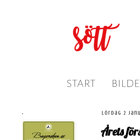
.
lördag 2 jan
Årets för