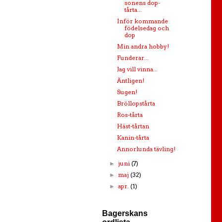
sonens dop-
tårta...
Inför kommande
födelsedag och
dop
Min andra hobby!
Funderar...
Jag vill vinna...
Äntligen!
Sugen!
Bröllopstårta
Ros-tårta
Häst-tårtan
Kanin-tårta
Annorlunda tävling!
juni
(7)
►
maj
(32)
►
apr.
(1)
►
Bagerskans