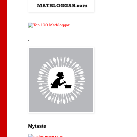
.
Mytaste