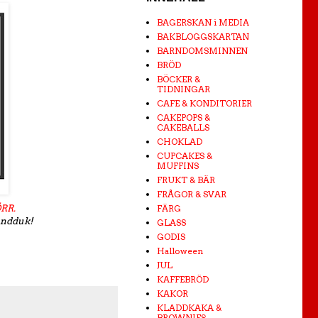
BAGERSKAN i MEDIA
BAKBLOGGSKARTAN
BARNDOMSMINNEN
BRÖD
BÖCKER &
TIDNINGAR
CAFE & KONDITORIER
CAKEPOPS &
CAKEBALLS
CHOKLAD
CUPCAKES &
MUFFINS
FRUKT & BÄR
FRÅGOR & SVAR
ÖRR.
FÄRG
andduk!
GLASS
GODIS
Halloween
JUL
KAFFEBRÖD
KAKOR
KLADDKAKA &
BROWNIES