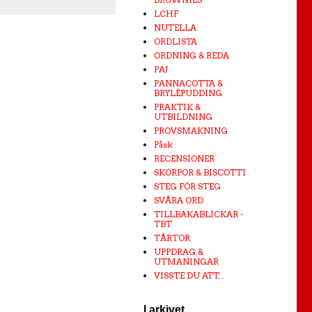
LCHF
NUTELLA
ORDLISTA
ORDNING & REDA
PAJ
PANNACOTTA &
BRYLÉPUDDING
PRAKTIK &
UTBILDNING
PROVSMAKNING
Påsk
RECENSIONER
SKORPOR & BISCOTTI
STEG FÖR STEG
SVÅRA ORD
TILLBAKABLICKAR -
TBT
TÅRTOR
UPPDRAG &
UTMANINGAR
VISSTE DU ATT...
I arkivet