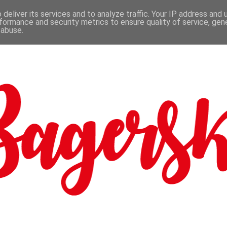
deliver its services and to analyze traffic. Your IP address and
formance and security metrics to ensure quality of service, ge
 abuse.