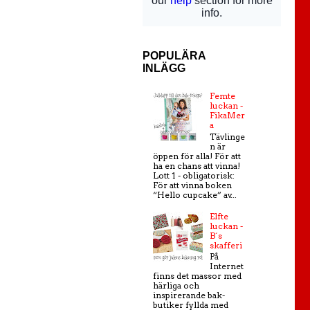
POPULÄRA
INLÄGG
Femte
luckan -
FikaMer
a
Tävlinge
n är
öppen för alla! För att
ha en chans att vinna!
Lott 1 - obligatorisk:
För att vinna boken
“Hello cupcake” av...
Elfte
luckan -
B´s
skafferi
På
Internet
finns det massor med
härliga och
inspirerande bak-
butiker fyllda med