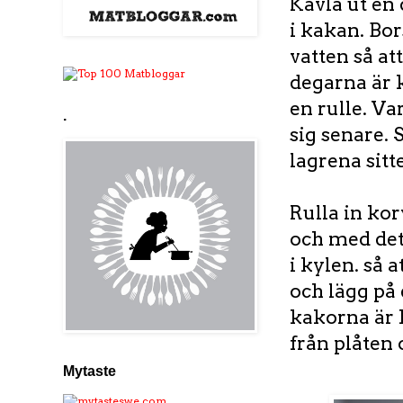
Kavla ut en 
i kakan. Bor
vatten så att
degarna är k
en rulle. Va
.
sig senare. S
lagrena sitt
Rulla in korv
och med det
i kylen. så 
och lägg på 
kakorna är 
från plåten 
Mytaste