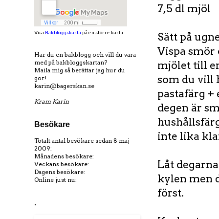
7,5 dl mjöl
Visa
Bakbloggskarta
på en större karta
Sätt på ugne
Vispa smör o
Har du en bakblogg och vill du vara
med på bakbloggskartan?
mjölet till 
Maila mig så berättar jag hur du
som du vill h
gör!
karin@bagerskan.se
pastafärg + 
Kram Karin
degen är sm
hushållsfärg
Besökare
inte lika kl
Totalt antal besökare sedan 8 maj
2009:
Månadens besökare:
Låt degarna v
Veckans besökare:
Dagens besökare:
kylen men d
Online just nu:
först.
.