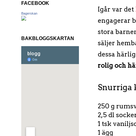
FACEBOOK
Igår var det
Bagerskan
engagerar ba
stora barne
BAKBLOGGSKARTAN
säljer hemba
dessa härlig
rolig och hä
Snurriga 
250 g rums
2,5 dl socke
1 tsk vanilj
1 ägg