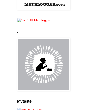
.
Mytaste