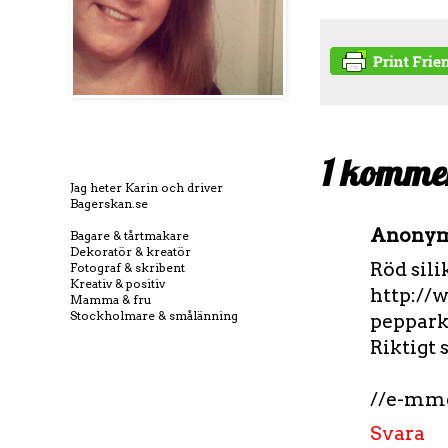
1 komme
Jag heter Karin och driver
Bagerskan.se
Anony
Bagare & tårtmakare
Dekoratör & kreatör
Röd sil
Fotograf & skribent
Kreativ & positiv
http://
Mamma & fru
Stockholmare & smålänning
peppark
Riktigt 
//e-mm
Svara