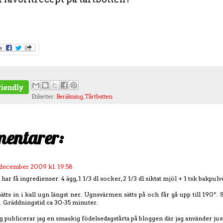
Etiketter:
Beräkning
,
Tårtbotten
entarer:
 december 2009 kl. 19:58
har få ingredienser: 4 ägg, 1 1/3 dl socker, 2 1/3 dl siktat mjöl + 1 tsk bakpulv
tts in i kall ugn längst ner. Ugnsvärmen sätts på och får gå upp till 190º. S
 Gräddningstid ca 30-35 minuter.
 publicerar jag en smaskig födelsedagstårta på bloggen där jag använder just