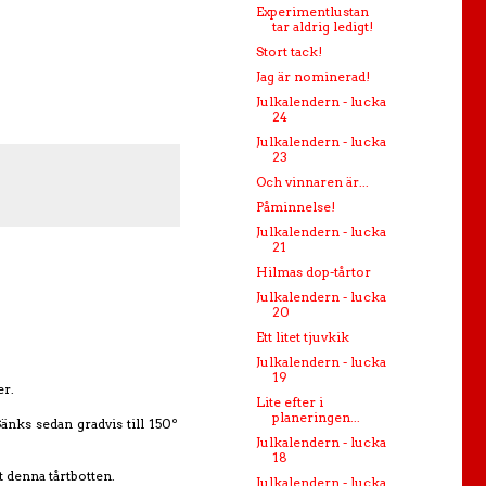
Experimentlustan
tar aldrig ledigt!
Stort tack!
Jag är nominerad!
Julkalendern - lucka
24
Julkalendern - lucka
23
Och vinnaren är...
Påminnelse!
Julkalendern - lucka
21
Hilmas dop-tårtor
Julkalendern - lucka
20
Ett litet tjuvkik
Julkalendern - lucka
19
er.
Lite efter i
planeringen...
änks sedan gradvis till 150º
Julkalendern - lucka
18
 denna tårtbotten.
Julkalendern - lucka