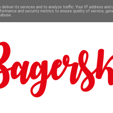
deliver its services and to analyze traffic. Your IP address and
formance and security metrics to ensure quality of service, ge
 abuse.