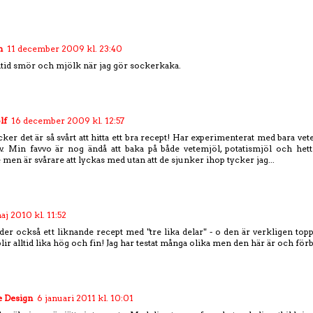
n
11 december 2009 kl. 23:40
lltid smör och mjölk när jag gör sockerkaka.
lf
16 december 2009 kl. 12:57
ycker det är så svårt att hitta ett bra recept! Har experimenterat med bara vet
v. Min favvo är nog ändå att baka på både vetemjöl, potatismjöl och hett 
e men är svårare att lyckas med utan att de sjunker ihop tycker jag...
aj 2010 kl. 11:52
der också ett liknande recept med "tre lika delar" - o den är verkligen top
lir alltid lika hög och fin! Jag har testat många olika men den här är och förbl
 Design
6 januari 2011 kl. 10:01