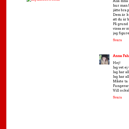
Alla dina
hur man b
jätte bra 
Dem är ko
att du är 
På grund 
vissa av 
jag figur
Svara
Anna Fah
Hej!
Jag vet ej
Jag har a
Jag har a
Måste ta 
Fungerar 
Vill ocks
Svara