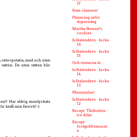
17
Sista chansen!
Planering inför
dopsöndag
Martha Stewart's
cookies
Julkalendern - lucka
16
Julkalendern - lucka
15
e, vete+potatis, med och utan
Och vinnarna är...
vatten. De utan vatten blir
Julkalendern - lucka
14
Julkalendern - lucka
13
Påminnelse!
Julkalendern - lucka
pen!! Har aldrig misslyckats
12
ir ändå min favorit!:-)
Recept: Tårtbotten -
tre delar
Recept:
Jordgubbsmouss
e