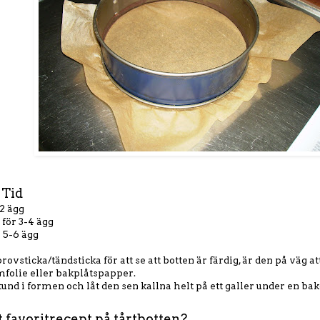
Tid
-
2 ägg
 för 3-4 ägg
 5-6 ägg
ovsticka/tändsticka för att se att botten är färdig, är den på väg at
olie eller bakplåtspapper.
tund i formen och låt den sen kallna helt på ett galler under en bak
rt favoritrecept på tårtbotten?