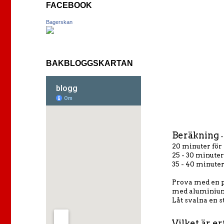
FACEBOOK
Bagerskan
BAKBLOGGSKARTAN
Beräkning
20 minuter för 
25 - 30 minuter
35 - 40 minuter
Prova med en pr
med aluminiumf
Låt svalna en s
Vilket är e