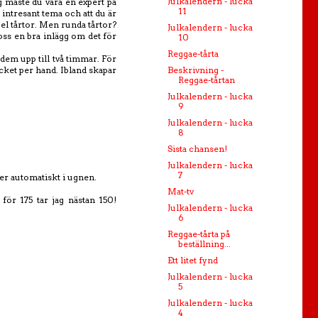
Julkalendern - lucka
g måste du vara en expert på
11
 intresant tema och att du är
ngel tårtor. Men runda tårtor?
Julkalendern - lucka
ss en bra inlägg om det för
10
Reggae-tårta
 dem upp till två timmar. För
cket per hand. Ibland skapar
Beskrivning -
Reggae-tårtan
Julkalendern - lucka
9
Julkalendern - lucka
8
Sista chansen!
Julkalendern - lucka
7
nker automatiskt i ugnen.
Mat-tv
för 175 tar jag nästan 150!
Julkalendern - lucka
6
Reggae-tårta på
beställning...
Ett litet fynd
Julkalendern - lucka
5
Julkalendern - lucka
4