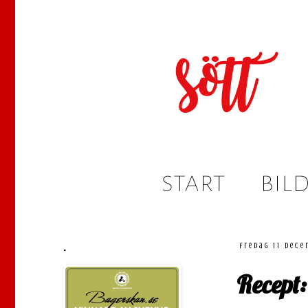
.
fredag 11 dece
Recept: