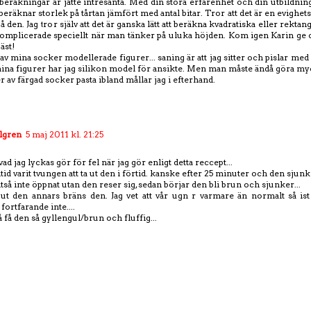
 beräkningar är jätte intresanta. Med din stora erfarenhet och din utbildnin
eräknar storlek på tårtan jämfört med antal bitar. Tror att det är en evighets
på den. Jag tror själv att det är ganska lätt att beräkna kvadratiska eller rekta
mplicerade speciellt när man tänker på uluka höjden. Kom igen Karin ge o
bäst!
av mina socker modellerade figurer... saning är att jag sitter och pislar med
mina figurer har jag silikon model för ansikte. Men man måste ändå göra my
er av färgad socker pasta ibland mållar jag i efterhand.
lgren
5 maj 2011 kl. 21:25
 vad jag lyckas gör för fel när jag gör enligt detta reccept...
lltid varit tvungen att ta ut den i förtid. kanske efter 25 minuter och den sju
lltså inte öppnat utan den reser sig, sedan börjar den bli brun och sjunker...
ut den annars bräns den. Jag vet att vår ugn r varmare än normalt så ist 
fortfarande inte....
å få den så gyllengul/brun och fluffig...