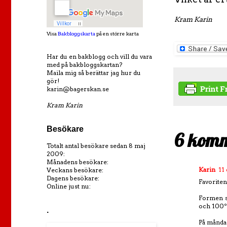
Kram Karin
Visa
Bakbloggskarta
på en större karta
Har du en bakblogg och vill du vara
med på bakbloggskartan?
Maila mig så berättar jag hur du
gör!
karin@bagerskan.se
Kram Karin
Besökare
6 komm
Totalt antal besökare sedan 8 maj
2009:
Månadens besökare:
Karin
11
Veckans besökare:
Dagens besökare:
Favoriten 
Online just nu:
Formen sä
och 100º.
.
På måndag