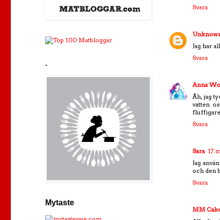
Svara
Unknow
Jag har a
Svara
.
Anna Wo
Åh, jag t
vatten os
fluffigar
Svara
Sara
17 m
Jag använ
och den b
Svara
Mytaste
MM Cake