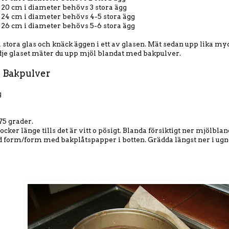
 20 cm i diameter behövs 3 stora ägg
å 24 cm i diameter behövs 4-5 stora ägg
å 26 cm i diameter behövs 5-6 stora ägg
a stora glas och knäck äggen i ett av glasen. Mät sedan upp lika my
redje glaset mäter du upp mjöl blandat med bakpulver.
- Bakpulver
g
75 grader.
ocker länge tills det är vitt o pösigt. Blanda försiktigt ner mjölbl
 form/form med bakplåtspapper i botten. Grädda längst ner i ugn