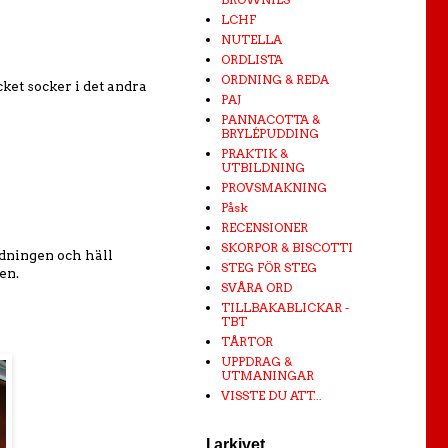
LCHF
NUTELLA
ORDLISTA
ORDNING & REDA
cket socker i det andra
PAJ
PANNACOTTA &
BRYLÉPUDDING
PRAKTIK &
UTBILDNING
PROVSMAKNING
Påsk
RECENSIONER
SKORPOR & BISCOTTI
andningen och häll
STEG FÖR STEG
en.
SVÅRA ORD
TILLBAKABLICKAR -
TBT
TÅRTOR
UPPDRAG &
UTMANINGAR
VISSTE DU ATT...
I arkivet