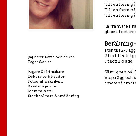
Till en form på
Till en form p
Till en form p
Ta fram tre lik
glaset. I det t
Beräkning 
1 tsk till 2-3 ägg
2 tsk till 4-5 äg
Jag heter Karin och driver
3 tsk till 6 ägg
Bagerskan.se
Bagare & tårtmakare
Sätt ugnen på 1
Dekoratör & kreatör
Vispa ägg och s
Fotograf & skribent
smeten i smord
Kreativ & positiv
Mamma & fru
Stockholmare & smålänning