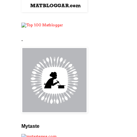
.
Mytaste