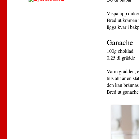
Vispa upp dulce 
Bred ut krämen på
ligga kvar i bak
Ganache
100g choklad
0,25 dl grädde
Värm grädden, e
tills allt är en 
den kan brännas
Bred ut ganachen