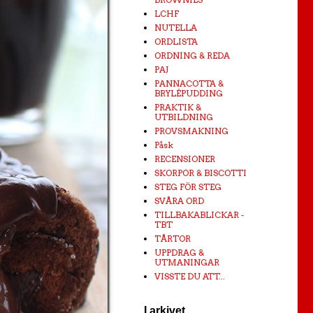
LCHF
NUTELLA
ORDLISTA
ORDNING & REDA
PAJ
PANNACOTTA &
BRYLÉPUDDING
PRAKTIK &
UTBILDNING
PROVSMAKNING
Påsk
RECENSIONER
SKORPOR & BISCOTTI
STEG FÖR STEG
SVÅRA ORD
TILLBAKABLICKAR -
TBT
TÅRTOR
UPPDRAG &
UTMANINGAR
VISSTE DU ATT...
I arkivet