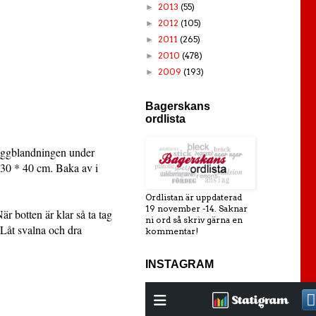
2013
(55)
►
2012
(105)
►
2011
(265)
►
2010
(478)
►
2009
(193)
►
Bagerskans
ordlista
i äggblandningen under
 30 * 40 cm. Baka av i
Ordlistan är uppdaterad
19 november -14. Saknar
r botten är klar så ta tag
ni ord så skriv gärna en
 Låt svalna och dra
kommentar!
INSTAGRAM