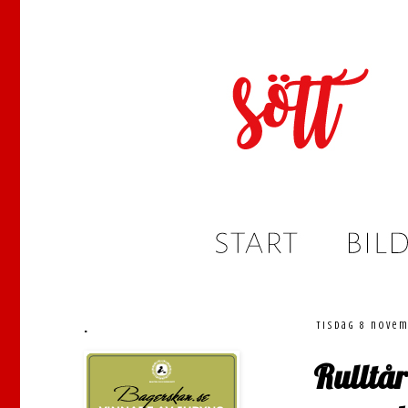
.
tisdag 8 novem
Rulltår