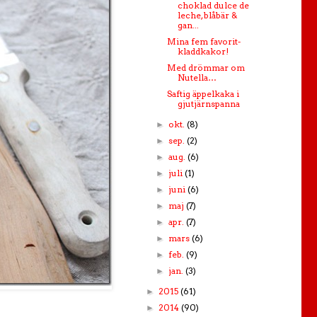
choklad dulce de
leche, blåbär &
gan...
Mina fem favorit-
kladdkakor!
Med drömmar om
Nutella…
Saftig äppelkaka i
gjutjärnspanna
okt.
(8)
►
sep.
(2)
►
aug.
(6)
►
juli
(1)
►
juni
(6)
►
maj
(7)
►
apr.
(7)
►
mars
(6)
►
feb.
(9)
►
jan.
(3)
►
2015
(61)
►
2014
(90)
►