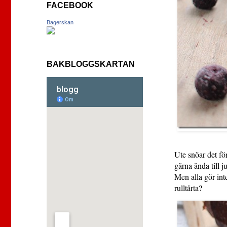
FACEBOOK
Bagerskan
BAKBLOGGSKARTAN
Ute snöar det fö
gärna ända till j
Men alla gör inte
rulltårta?