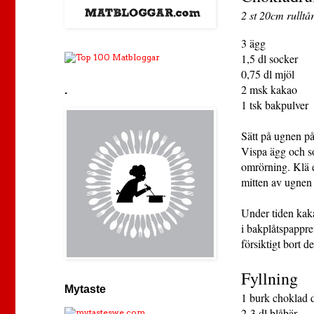
2 st 20cm rulltå
3 ägg
1,5 dl socker
0,75 dl mjöl
2 msk kakao
.
1 tsk bakpulver
Sätt på ugnen på
Vispa ägg och so
omrörning. Klä e
mitten av ugnen 
Under tiden kaka
i bakplåtspappre
försiktigt bort d
Fyllning
Mytaste
1 burk choklad 
2-3 dl blåbär