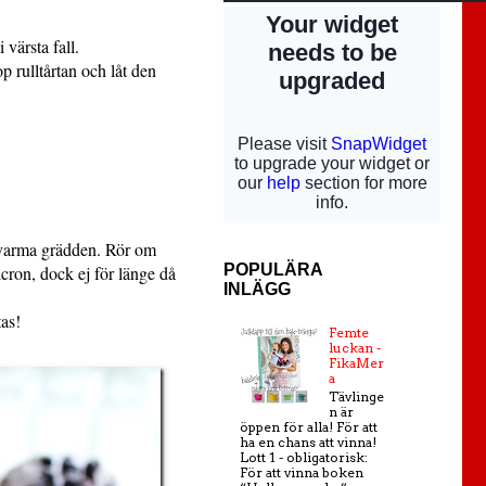
värsta fall.
p rulltårtan och låt den
n varma grädden. Rör om
POPULÄRA
icron, dock ej för länge då
INLÄGG
tas!
Femte
luckan -
FikaMer
a
Tävlinge
n är
öppen för alla! För att
ha en chans att vinna!
Lott 1 - obligatorisk:
För att vinna boken