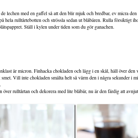
de lechen med en gaffel så att den blir mjuk och bredbar, ev micra den i 
 hela rulltårtebotten och strössla sedan ut blåbären. Rulla försiktigt iho
plåtspappret. Ställ i kylen under tiden som du gör ganachen.
nklast är micron. Finhacka chokladen och lägg i en skål, häll över de
slät smet. Vill inte chokladen smälta helt så värm den i några sekunder i m
.
 över rulltårtan och dekorera med lite blåbär, nu är den färdig att avnju