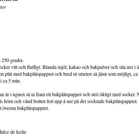
rtor
 250 grader.
cker vitt och fluffigt. Blanda mjöl, kakao och bakpulver och sila ner 
n plåt med bakplåtspappret och bred ut smeten så jämt som möjligt, ca
i ca 5 min.
n är i ugnen så ta fram ett bakplåtspapper och strö rikligt med socker. Nä
ts hörn och vänd botten fort upp å ner på det sockrade bakplåtspappret.
et översta bakplåtspappret.
dulce de leche