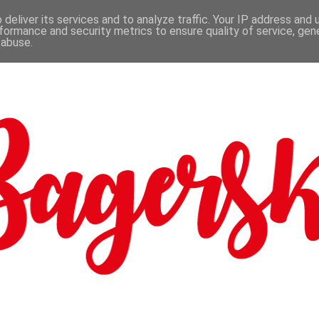
deliver its services and to analyze traffic. Your IP address and
formance and security metrics to ensure quality of service, ge
 abuse.