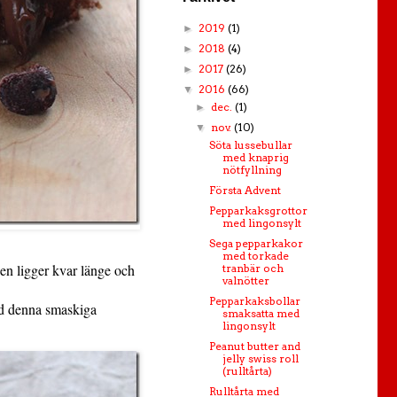
2019
(1)
►
2018
(4)
►
2017
(26)
►
2016
(66)
▼
dec.
(1)
►
nov.
(10)
▼
Söta lussebullar
med knaprig
nötfyllning
Första Advent
Pepparkaksgrottor
med lingonsylt
Sega pepparkakor
med torkade
den ligger kvar länge och
tranbär och
valnötter
Pepparkaksbollar
med denna smaskiga
smaksatta med
lingonsylt
Peanut butter and
jelly swiss roll
(rulltårta)
Rulltårta med