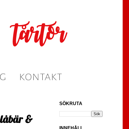
SÖKRUTA
blåbär &
INNEHÅLL