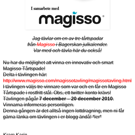
Jag tävlar om en av tre tårtspadar
från
Magisso
i Bagerskan julkalender.
Var med och tävla här du också!
Nu har du möjlighet att vinna en innovativ och smart
Magisso Tårtspade!
Delta i tävlingen här:
http://www.magisso.com/magissotavling/magissotavling.html
I tävlingen väljs tre vinnare som var och en får en Magisso
Tårtspade i rostfritt stål. Obs, ett twitter-konto krävs!
Tävlingen pågår
7 december – 20 december 2010
.
Vinnarna informeras personligen.
Denna gången är det alltså ingen lottdragning, men ni får
gärna länka om tävlingen i er blogg ändå! *ler*
Kram Karin